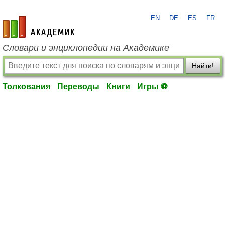
EN
DE
ES
FR
academic.ru
Словари и энциклопедии на Академике
Найти!
Толкования
Переводы
Книги
Игры ⚽