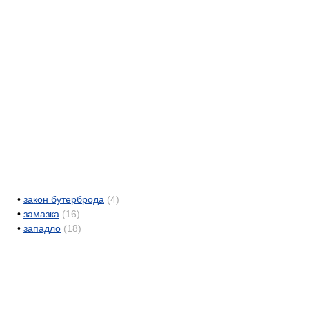
•
закон бутерброда
(4)
•
замазка
(16)
•
западло
(18)