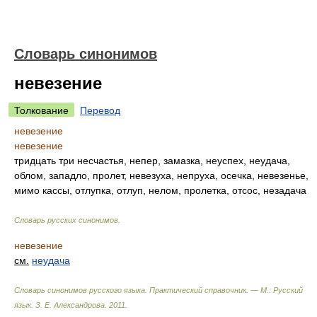
Словарь синонимов
невезение
Толкование
Перевод
невезение
невезение
тридцать три несчастья, непер, замазка, неуспех, неудача,
облом, западло, пролет, невезуха, непруха, осечка, невезенье,
мимо кассы, отлупка, отлуп, нелом, пролетка, отсос, незадача
Словарь русских синонимов
.
невезение
см.
неудача
Словарь синонимов русского языка. Практический справочник. — М.: Русский
язык.
З. Е. Александрова
.
2011
.