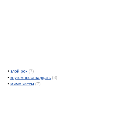
•
злой рок
(7)
•
кругом шестнадцать
(8)
•
мимо кассы
(7)