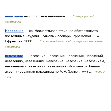
невезение
— • сплошное невезение …
Словарь русской
идиоматики
Невезение
— ср. Несчастливое стечение обстоятельств,
постоянные неудачи. Толковый словарь Ефремовой. Т. Ф.
Ефремова. 2000 …
Современный толковый словарь русского языка
Ефремовой
невезение
— невезение, невезения, невезения, невезений,
невезению, невезениям, невезение, невезения, невезением,
невезениями, невезении, невезениях (Источник: «Полная
акцентуированная парадигма по А. А. Зализняку») …
Формы
слов