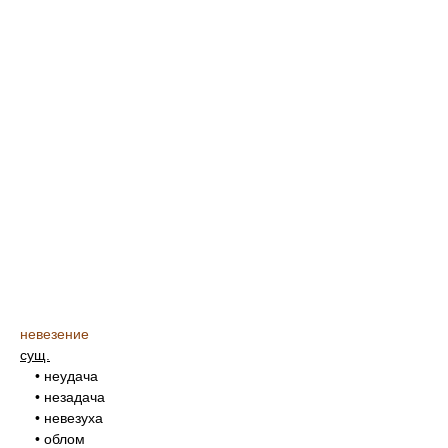
невезение
сущ.
• неудача
• незадача
• невезуха
• облом