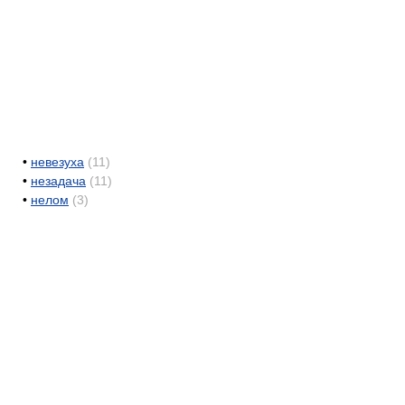
•
невезуха
(11)
•
незадача
(11)
•
нелом
(3)