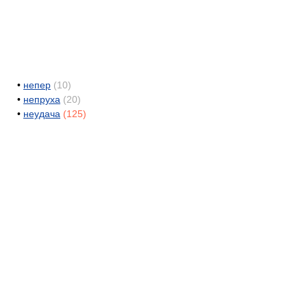
•
непер
(10)
•
непруха
(20)
•
неудача
(125)