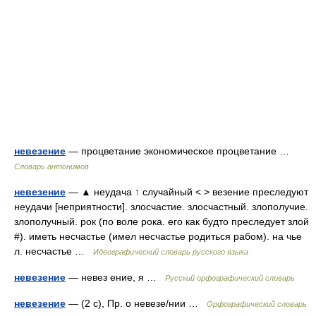
невезение
— процветание экономическое процветание …
Словарь антонимов
невезение
— ▲ неудача ↑ случайный < > везение преследуют
неудачи [неприятности]. злосчастие. злосчастный. злополучие.
злополучный. рок (по воле рока. его как будто преследует злой
#). иметь несчастье (имел несчастье родиться рабом). на чье
л. несчастье …
Идеографический словарь русского языка
невезение
— невез ение, я …
Русский орфографический словарь
невезение
— (2 с), Пр. о невезе/нии …
Орфографический словарь