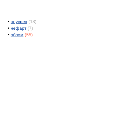
•
неуспех
(18)
•
нефарт
(7)
•
облом
(55)