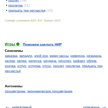
•
пролет
(14)
•
пролетка
(11)
•
тридцать три несчастья
(10)
Словарь синонимов ASIS.
В.Н. Тришин
.
2013
.
.
Игры ⚽
Поможем сделать НИР
Синонимы
:
замазка
,
западло
,
злой рок
,
мимо кассы
,
невезуха
,
незадача
,
нелом
,
непер
,
непруха
,
неудача
,
неуспех
,
нефарт
,
облом
,
осечка
,
отлуп
,
отлупка
,
отсос
,
пролет
,
пролетка
,
тридцать три
несчастья
Антонимы
:
процветание
,
экономическое процветание
невежливый
невезенье