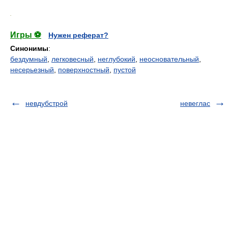
.
Игры ⚽
Нужен реферат?
Синонимы
:
бездумный
,
легковесный
,
неглубокий
,
неосновательный
,
несерьезный
,
поверхностный
,
пустой
невдубстрой
невеглас