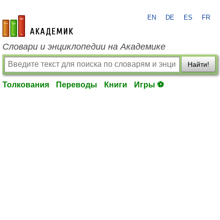
EN
DE
ES
FR
academic.ru
Словари и энциклопедии на Академике
Найти!
Толкования
Переводы
Книги
Игры ⚽