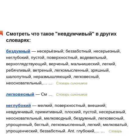
Смотреть что такое "невдумчивый" в других
словарях:
бездумный
— несерьёзный; беззаботный, несерьезный,
неглубокий, пустой, поверхностный, водевильный,
верхоглядствующий, верченый, мальчишеский, легкий,
ребячливый, ветреный, легкомысленный, зряшный,
шалопутный, неразмышляющий, легковесный,
неосновательный,… …
Словарь синонимов
легковесный
— См …
Словарь синонимов
неглубокий
— мелкий, поверхностный, внешний;
невдумчивый, примитивный, плоский, пустой, несерьезный,
неосновательный, мелководный, бездумный, легковесный,
упрощенный, беглый, легкомысленный, легкий, мелковатый,
упрощенческий, беззаботный. Ant. глубокий,… …
Словарь