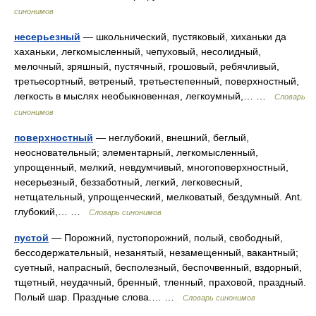
синонимов
несерьезный
— школьнический, пустяковый, хиханьки да
хаханьки, легкомысленный, чепуховый, несолидный,
мелочный, зряшный, пустячный, грошовый, ребячливый,
третьесортный, ветреный, третьестепенный, поверхностный,
легкость в мыслях необыкновенная, легкоумный,… …
Словарь
синонимов
поверхностный
— неглубокий, внешний, беглый,
неосновательный; элементарный, легкомысленный,
упрощенный, мелкий, невдумчивый, многоповерхностный,
несерьезный, беззаботный, легкий, легковесный,
нетщательный, упрощенческий, мелковатый, бездумный. Ant.
глубокий,… …
Словарь синонимов
пустой
— Порожний, пустопорожний, полый, свободный,
бессодержательный, незанятый, незамещенный, вакантный;
суетный, напрасный, бесполезный, беспочвенный, вздорный,
тщетный, неудачный, бренный, тленный, праховой, праздный.
Полый шар. Праздные слова.… …
Словарь синонимов