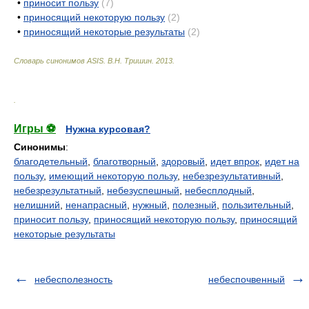
•
приносит пользу
(7)
•
приносящий некоторую пользу
(2)
•
приносящий некоторые результаты
(2)
Словарь синонимов ASIS.
В.Н. Тришин
.
2013
.
.
Игры ⚽
Нужна курсовая?
Синонимы
:
благодетельный
,
благотворный
,
здоровый
,
идет впрок
,
идет на
пользу
,
имеющий некоторую пользу
,
небезрезультативный
,
небезрезультатный
,
небезуспешный
,
небесплодный
,
нелишний
,
ненапрасный
,
нужный
,
полезный
,
пользительный
,
приносит пользу
,
приносящий некоторую пользу
,
приносящий
некоторые результаты
небесполезность
небеспочвенный