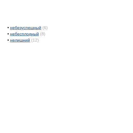
•
небезуспешный
(6)
•
небесплодный
(8)
•
нелишний
(12)