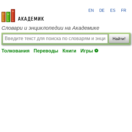
EN
DE
ES
FR
academic.ru
Словари и энциклопедии на Академике
Найти!
Толкования
Переводы
Книги
Игры ⚽