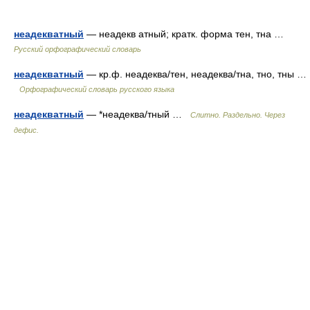
неадекватный
— неадекв атный; кратк. форма тен, тна …
Русский орфографический словарь
неадекватный
— кр.ф. неадеква/тен, неадеква/тна, тно, тны …
Орфографический словарь русского языка
неадекватный
— *неадеква/тный …
Слитно. Раздельно. Через
дефис.