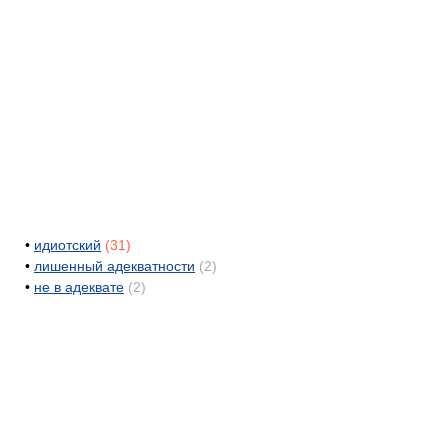
•
идиотский
(31)
•
лишенный адекватности
(2)
•
не в адеквате
(2)