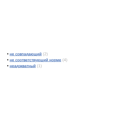
•
не совпадающий
(2)
•
не соответствующий норме
(4)
•
неадэкватный
(1)