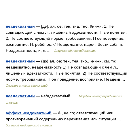
неадекватный
— [дэ], ая, ое; тен, тна, тно. Книжн. 1. Не
совпадающий с чем л., лишённый адекватности. Н ые понятия.
2. Не соответствующий норме, требованиям. Н ое поведение,
восприятие. Н. ребёнок. ◁ Неадекватно, нареч. Вести себя н.
Неадекватность, и; ж …
Энциклопедический словарь
неадекватный
— (дэ) ая, ое; тен, тна, тно., книжн. см. тж.
неадекватно, неадекватность 1) Не совпадающий с чем л.,
лишённый адекватности. Н ые понятия. 2) Не соответствующий
норме, требованиям. Н ое поведение, восприятие. Неадекв …
Словарь многих выражений
неадекватный
— не/адекватн/ый …
Морфемно-орфографический
словарь
аффект неадекватный
— А., не со; ответствующий или
противоречащий содержанию переживания или ситуации …
Большой медицинский словарь