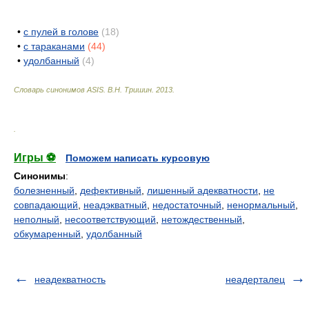
•
с пулей в голове
(18)
•
с тараканами
(44)
•
удолбанный
(4)
Словарь синонимов ASIS.
В.Н. Тришин
.
2013
.
.
Игры ⚽
Поможем написать курсовую
Синонимы
:
болезненный
,
дефективный
,
лишенный адекватности
,
не
совпадающий
,
неадэкватный
,
недостаточный
,
ненормальный
,
неполный
,
несоответствующий
,
нетождественный
,
обкумаренный
,
удолбанный
неадекватность
неадерталец