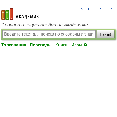
EN
DE
ES
FR
academic.ru
Словари и энциклопедии на Академике
Найти!
Толкования
Переводы
Книги
Игры ⚽