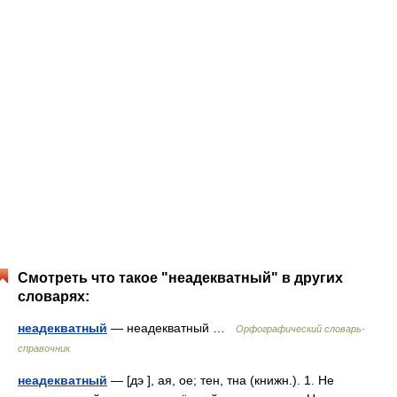
Смотреть что такое "неадекватный" в других
словарях:
неадекватный
— неадекватный …
Орфографический словарь-
справочник
неадекватный
— [дэ ], ая, ое; тен, тна (книжн.). 1. Не