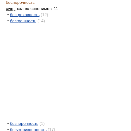
беспорочность
сущ.
, кол-во синонимов: 11
•
безгреховность
(12)
•
безгрешность
(14)
•
безпорочность
(1)
•
безукоризненность
(17)