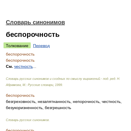
Словарь синонимов
беспорочность
Толкование
Перевод
беспорочность
беспорочность
См.
честность
...
Словарь русских синонимов и сходных по смыслу выражений.- под. ред. Н.
Абрамова, М.: Русские словари
,
1999
.
беспорочность
безгреховность, незапятнанность, непорочность, честность,
безукоризненность, безгрешность
Словарь русских синонимов
.
беспорочность