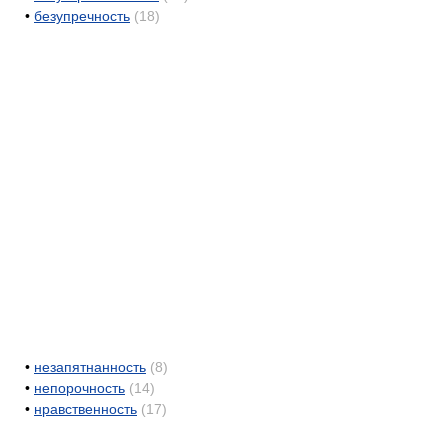
•
безупречность
(18)
•
незапятнанность
(8)
•
непорочность
(14)
•
нравственность
(17)