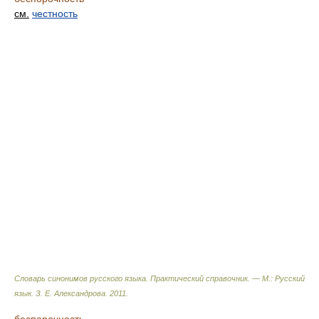
см.
честность
Словарь синонимов русского языка. Практический справочник. — М.: Русский
язык.
З. Е. Александрова
.
2011
.