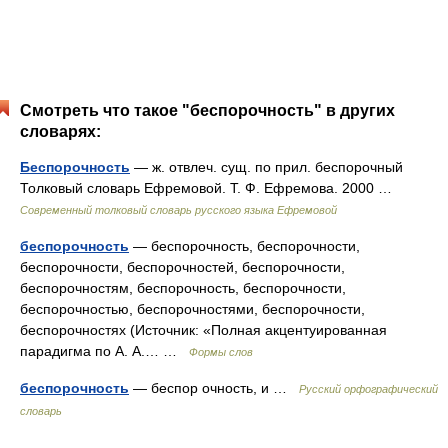
Смотреть что такое "беспорочность" в других
словарях:
Беспорочность
— ж. отвлеч. сущ. по прил. беспорочный
Толковый словарь Ефремовой. Т. Ф. Ефремова. 2000 …
Современный толковый словарь русского языка Ефремовой
беспорочность
— беспорочность, беспорочности,
беспорочности, беспорочностей, беспорочности,
беспорочностям, беспорочность, беспорочности,
беспорочностью, беспорочностями, беспорочности,
беспорочностях (Источник: «Полная акцентуированная
парадигма по А. А.… …
Формы слов
беспорочность
— беспор очность, и …
Русский орфографический
словарь