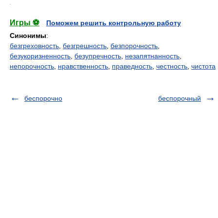
.
Игры ⚽
Поможем решить контрольную работу
Синонимы
:
безгреховность
,
безгрешность
,
безпорочность
,
безукоризненность
,
безупречность
,
незапятнанность
,
непорочность
,
нравственность
,
праведность
,
честность
,
чистота
беспорочно
беспорочный