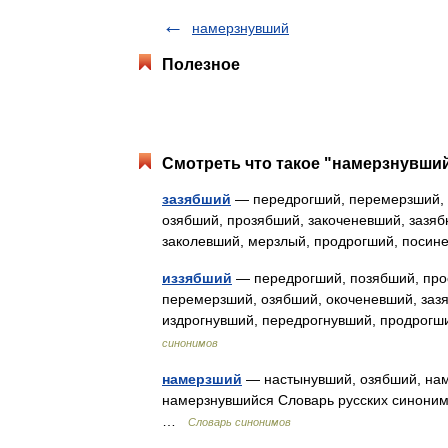
намерзнувший
Полезное
Смотреть что такое "намерзнувший
зазябший
— передрогший, перемерзший, 
озябший, прозябший, закоченевший, зазяб
заколевший, мерзлый, продрогший, поси
иззябший
— передрогший, позябший, про
перемерзший, озябший, окоченевший, зазя
издрогнувший, передрогнувший, продрог
синонимов
намерзший
— настынувший, озябший, нам
намерзнувшийся Словарь русских синонимов
…
Словарь синонимов