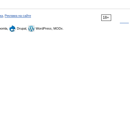
ка
,
Реклама на сайте
18+
omla,
Drupal,
WordPress, MODx.