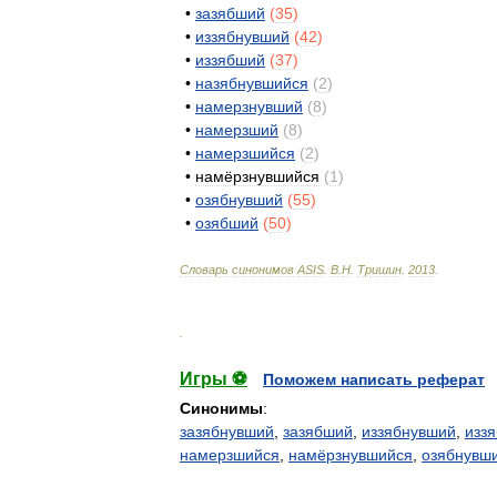
•
зазябший
(
35
)
•
иззябнувший
(
42
)
•
иззябший
(
37
)
•
назябнувшийся
(
2
)
•
намерзнувший
(
8
)
•
намерзший
(
8
)
•
намерзшийся
(
2
)
•
намёрзнувшийся
(
1
)
•
озябнувший
(
55
)
•
озябший
(
50
)
Словарь
синонимов
ASIS
.
В
.
Н
.
Тришин
.
2013
.
.
Игры ⚽
Поможем написать реферат
Синонимы
:
зазябнувший
,
зазябший
,
иззябнувший
,
изз
намерзшийся
,
намёрзнувшийся
,
озябнувш