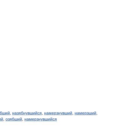
ябший
,
назябнувшийся
,
намерзнувший
,
намерзший
,
ий
,
озябший
,
намерзнувшийся