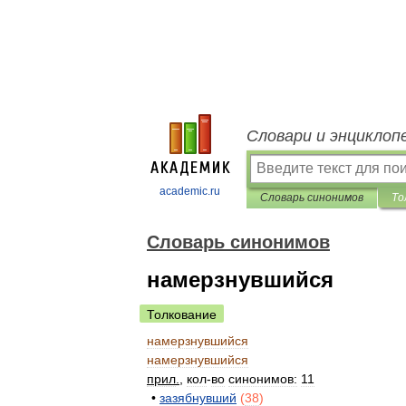
Словари и энциклоп
academic.ru
Словарь синонимов
То
Словарь синонимов
намерзнувшийся
Толкование
намерзнувшийся
намерзнувшийся
прил
.
,
кол
-
во
синонимов:
11
•
зазябнувший
(
38
)