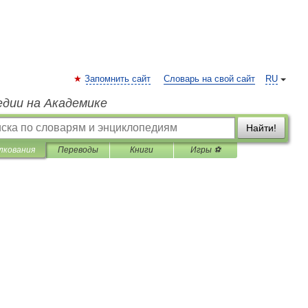
Запомнить сайт
Словарь на свой сайт
RU
едии на Академике
Найти!
лкования
Переводы
Книги
Игры ⚽