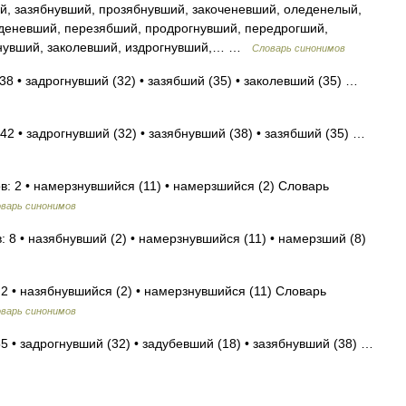
, зазябнувший, прозябнувший, закоченевший, оледенелый,
деневший, перезябший, продрогнувший, передрогший,
гнувший, заколевший, издрогнувший,… …
Словарь синонимов
38 • задрогнувший (32) • зазябший (35) • заколевший (35) …
42 • задрогнувший (32) • зазябнувший (38) • зазябший (35) …
в: 2 • намерзнувшийся (11) • намерзшийся (2) Словарь
варь синонимов
: 8 • назябнувший (2) • намерзнувшийся (11) • намерзший (8)
 2 • назябнувшийся (2) • намерзнувшийся (11) Словарь
варь синонимов
5 • задрогнувший (32) • задубевший (18) • зазябнувший (38) …