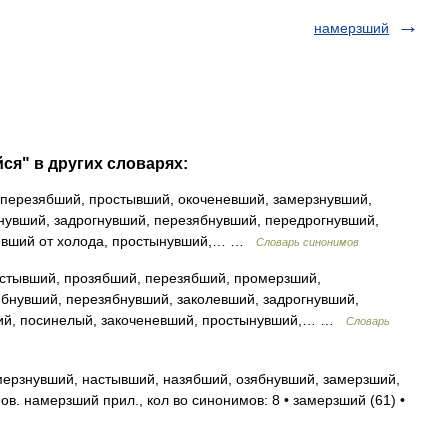
намерзший
ся" в других словарях:
перезябший, простывший, окоченевший, замерзнувший,
нувший, задрогнувший, перезябнувший, передрогнувший,
невший от холода, простынувший,… …
Словарь синонимов
стывший, прозябший, перезябший, промерзший,
бнувший, перезябнувший, заколевший, задрогнувший,
ший, посинелый, закоченевший, простынувший,… …
Словарь
ерзнувший, настывший, назябший, озябнувший, замерзший,
. намерзший прил., кол во синонимов: 8 • замерзший (61) •