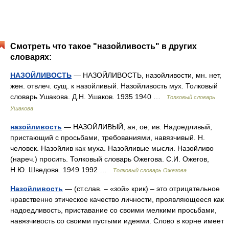
Смотреть что такое "назойливость" в других
словарях:
НАЗОЙЛИВОСТЬ
— НАЗОЙЛИВОСТЬ, назойливости, мн. нет,
жен. отвлеч. сущ. к назойливый. Назойливость мух. Толковый
словарь Ушакова. Д.Н. Ушаков. 1935 1940 …
Толковый словарь
Ушакова
назойливость
— НАЗОЙЛИВЫЙ, ая, ое; ив. Надоедливый,
пристающий с просьбами, требованиями, навязчивый. Н.
человек. Назойлив как муха. Назойливые мысли. Назойливо
(нареч.) просить. Толковый словарь Ожегова. С.И. Ожегов,
Н.Ю. Шведова. 1949 1992 …
Толковый словарь Ожегова
Назойливость
— (ст.слав. – «зой» крик) – это отрицательное
нравственно этическое качество личности, проявляющееся как
надоедливость, приставание со своими мелкими просьбами,
навязчивость со своими пустыми идеями. Слово в корне имеет