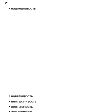
2
.
• надоедливость
• навязчивость
• неотвязчивость
• неотвязность
• докучливость