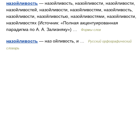
назойливость
— назойливость, назойливости, назойливости,
назойливостей, назойливости, назойливостям, назойливость,
назойливости, назойливостью, назойливостями, назойливости,
назойливостях (Источник: «Полная акцентуированная
парадигма по А. А. Зализняку») …
Формы слов
назойливость
— наз ойливость, и …
Русский орфографический
словарь