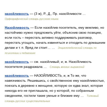
назойливость
— (3 ж), Р., Д., Пр. назо/йливости …
Орфографический словарь русского языка
Назойливость
— Если назойлив посетитель, ему вежливо, но
настойчиво нужно предложить уйти, объяснив свою позицию,
если гость – перестать активно поддерживать разговор,
перестать угощать, начать извиняться и отходить по домашним
делам и т. п. Вряд ли стоит… …
Энциклопедический словарь по
психологии и педагогике
назойливость
— см. назойливый; и; ж. Назо/йливость
посетителя раздражала …
Словарь многих выражений
назойливость
— НАЗОЙЛИВОСТЬ, и, ж То же, что
навязчивость. Решившись, с свойственною ему назойливостью,
поехать в деревню к женщине, которую он едва знал, которая
никогда его не приглашала, но у которой, по собранным
сведениям, гостили такие умные и близкие ему …
Толковый
словарь русских существительных