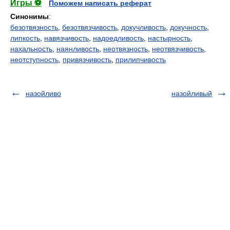
Игры ⚽
Поможем написать реферат
Синонимы
:
безотвязность
,
безотвязчивость
,
докучливость
,
докучность
,
липкость
,
навязчивость
,
надоедливость
,
настырность
,
нахальность
,
наянливость
,
неотвязность
,
неотвязчивость
,
неотступность
,
привязчивость
,
прилипчивость
назойливо
назойливый