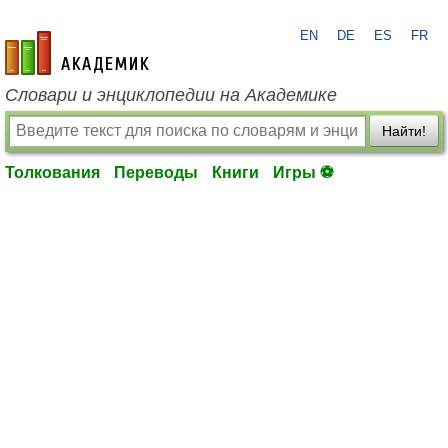
EN
DE
ES
FR
academic.ru
Словари и энциклопедии на Академике
Найти!
Толкования
Переводы
Книги
Игры ⚽