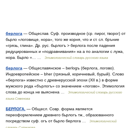
берлога
— Общеслав. Суф. производное (ср. пирог, творог) от
бьрло «логовище, нора», того же корня, что и ст. сл. бръние
«грязь, глина». Др. рус. бьрлогъ > берлога после падения
редуцированных и «подравнивания» на а по аналогии с лужа,
нора. Бьрло =… …
Этимологический словарь русского языка
берлога
— Общеславянское – berlogъ (берлога, логово).
Индоевропейское – bher (грязный, коричневый, бурый). Слово
«берлога» известно с древнерусской эпохи (XII в.) в форме
мужского рода «бърлогъ» со значением «логово». Этимология
слова до конца не выяснена …
Этимологический словарь русского
языка Семенова
БЕРЛОГА.
— Общесл. Совр. форма является
переоформлением древнего бьрлогъ тж., образованного
посредством суф. огъ от бьрло берлога …
Этимологический
словарь Ситникова