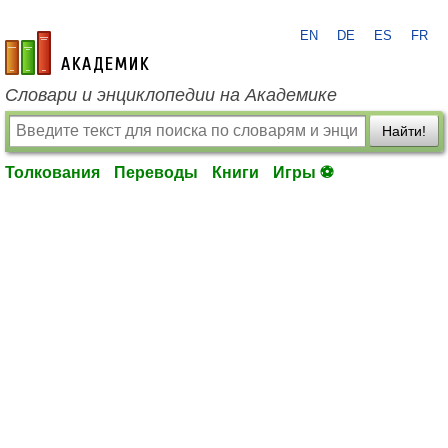
EN
DE
ES
FR
academic.ru
Словари и энциклопедии на Академике
Найти!
Толкования
Переводы
Книги
Игры ⚽