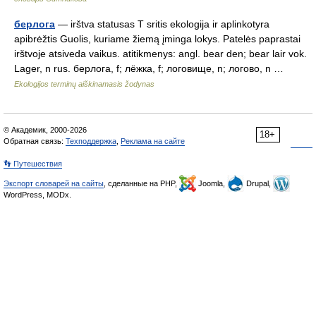
берлога
— irštva statusas T sritis ekologija ir aplinkotyra
apibrėžtis Guolis, kuriame žiemą įminga lokys. Patelės paprastai
irštvoje atsiveda vaikus. atitikmenys: angl. bear den; bear lair vok.
Lager, n rus. берлога, f; лëжка, f; логовище, n; логово, n …
Ekologijos terminų aiškinamasis žodynas
© Академик, 2000-2026
18+
Обратная связь:
Техподдержка
,
Реклама на сайте
👣 Путешествия
Экспорт словарей на сайты
, сделанные на PHP,
Joomla,
Drupal,
WordPress, MODx.