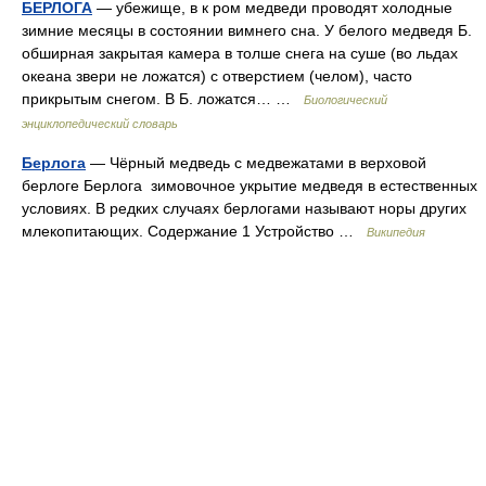
БЕРЛОГА
— убежище, в к ром медведи проводят холодные
зимние месяцы в состоянии вимнего сна. У белого медведя Б.
обширная закрытая камера в толше снега на суше (во льдах
океана звери не ложатся) с отверстием (челом), часто
прикрытым снегом. В Б. ложатся… …
Биологический
энциклопедический словарь
Берлога
— Чёрный медведь с медвежатами в верховой
берлоге Берлога зимовочное укрытие медведя в естественных
условиях. В редких случаях берлогами называют норы других
млекопитающих. Содержание 1 Устройство …
Википедия