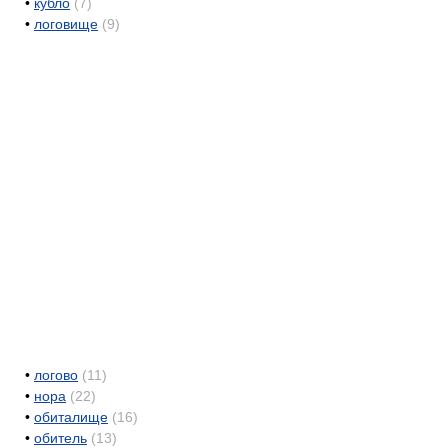
•
кубло
(7)
•
логовище
(9)
•
логово
(11)
•
нора
(22)
•
обиталище
(16)
•
обитель
(13)