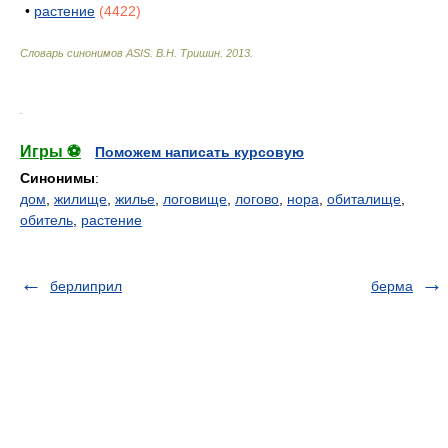
•
растение
(4422)
Словарь синонимов ASIS.
В.Н. Тришин
.
2013
.
.
Игры ⚽
Поможем написать курсовую
Синонимы
:
дом
,
жилище
,
жилье
,
логовище
,
логово
,
нора
,
обиталище
,
обитель
,
растение
берлиприл
берма