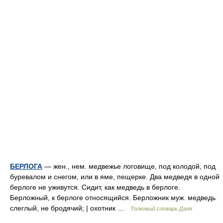
БЕРЛОГА
— жен., нем. медвежье логовище, под колодой, под
буревалом и снегом, или в яме, пещерке. Два медведя в одной
берлоге не уживутся. Сидит, как медведь в берлоге.
Берложный, к берлоге относящийся. Берложник муж. медведь
слеглый, не бродячий; | охотник …
Толковый словарь Даля