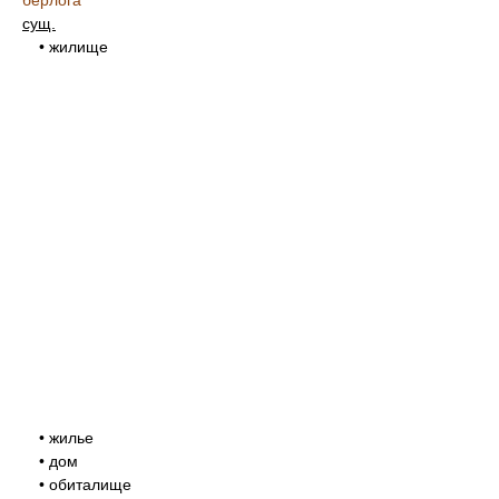
берлога
сущ.
• жилище
• жилье
• дом
• обиталище