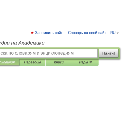
Запомнить сайт
Словарь на свой сайт
RU
едии на Академике
Найти!
лкования
Переводы
Книги
Игры ⚽