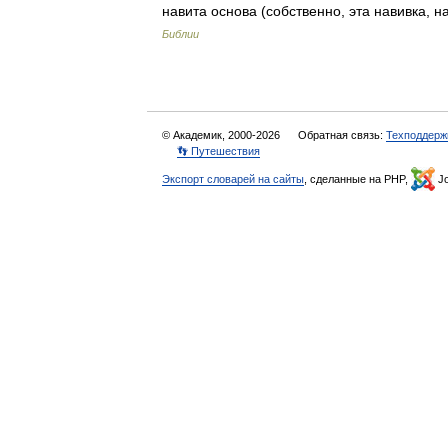
навита основа (собственно, эта навивка,
Библии
© Академик, 2000-2026
Обратная связь:
Техподдерж
👣 Путешествия
Экспорт словарей на сайты
, сделанные на PHP,
Jo