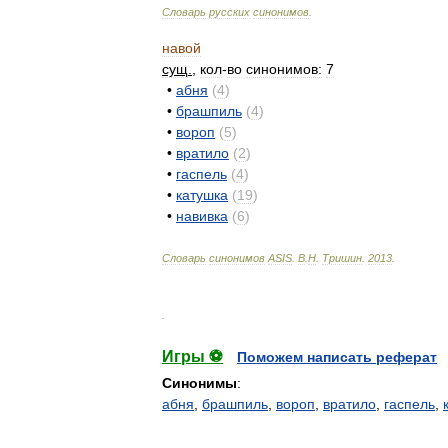
Словарь
русских
синонимов
.
навой
сущ
.
,
кол
-
во
синонимов:
7
•
абня
(
4
)
•
брашпиль
(
4
)
•
вороп
(
5
)
•
вратило
(
2
)
•
гаспель
(
4
)
•
катушка
(
19
)
•
навивка
(
6
)
Словарь
синонимов
ASIS
.
В
.
Н
.
Тришин
.
2013
.
.
Игры ⚽
Поможем написать реферат
Синонимы
:
абня
,
брашпиль
,
вороп
,
вратило
,
гаспель
,