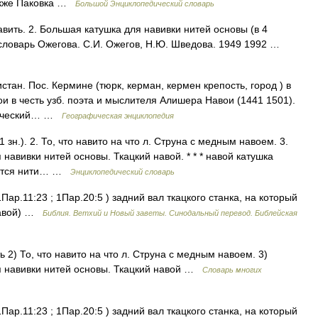
также Паковка …
Большой Энциклопедический словарь
авить. 2. Большая катушка для навивки нитей основы (в 4
ый словарь Ожегова. С.И. Ожегов, Н.Ю. Шведова. 1949 1992 …
стан. Пос. Кермине (тюрк, керман, кермен крепость, город ) в
ои в честь узб. поэта и мыслителя Алишера Навои (1441 1501).
мический… …
Географическая энциклопедия
1 зн.). 2. То, что навито на что л. Струна с медным навоем. 3.
 навивки нитей основы. Ткацкий навой. * * * навой катушка
аются нити… …
Энциклопедический словарь
1Пар.11:23 ; 1Пар.20:5 ) задний вал ткацкого станка, на который
 навой) …
Библия. Ветхий и Новый заветы. Синодальный перевод. Библейская
ть 2) То, что навито на что л. Струна с медным навоем. 3)
ля навивки нитей основы. Ткацкий навой …
Словарь многих
1Пар.11:23 ; 1Пар.20:5 ) задний вал ткацкого станка, на который