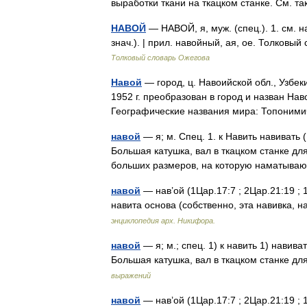
выработки ткани на ткацком станке. См. 
НАВОЙ
— НАВОЙ, я, муж. (спец.). 1. см. н
знач.). | прил. навойный, ая, ое. Толков
Толковый словарь Ожегова
Навой
— город, ц. Навоийской обл., Узбеки
1952 г. преобразован в город и назван Нав
Географические названия мира: Топони
навой
— я; м. Спец. 1. к Навить навивать (
Большая катушка, вал в ткацком станке для
больших размеров, на которую наматыв
навой
— нав’ой (1Цар.17:7 ; 2Цар.21:19 ; 
навита основа (собственно, эта навивка,
энциклопедия арх. Никифора.
навой
— я; м.; спец. 1) к навить 1) навива
Большая катушка, вал в ткацком станке д
выражений
навой
— нав’ой (1Цар.17:7 ; 2Цар.21:19 ; 