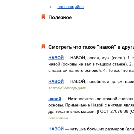
навозящийся
Полезное
Смотреть что такое "навой" в друг
НАВОЙ
— НАВОЙ, навоя, муж. (спец.). 1. т
навой (основы на вал в ткацком станке). 2.
с навитой на него основой. 4. То же, что
НАВОЙ
— НАВОЙ, навойник и пр. см. нави
Толковый словарь Даля
навой
— Нитеноситель ленточной сноваль
основы. Примечание Навой с нитями являе
др. текстильных машин. [ГОСТ 27876 88
переводчика
НАВОЙ
— катушка больших размеров (длин