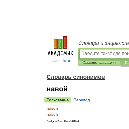
Словари и энциклоп
academic.ru
Словарь синонимов
То
Словарь синонимов
навой
Толкование
Перевод
навой
навой
катушка
,
навивка