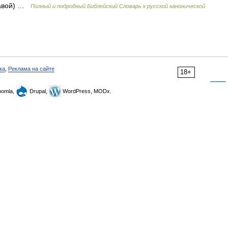
 навой) …
Полный и подробный Библейский Словарь к русской канонической
ка
,
Реклама на сайте
18+
omla,
Drupal,
WordPress, MODx.