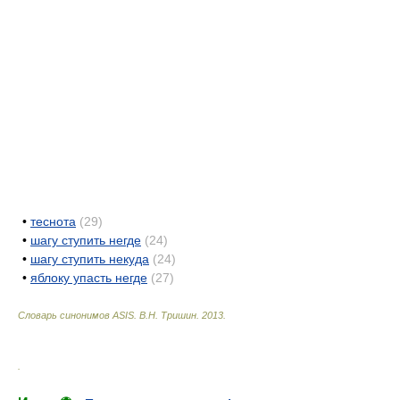
•
теснота
(29)
•
шагу ступить негде
(24)
•
шагу ступить некуда
(24)
•
яблоку упасть негде
(27)
Словарь синонимов ASIS.
В.Н. Тришин
.
2013
.
.