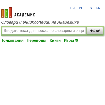
EN
DE
ES
FR
academic.ru
Словари и энциклопедии на Академике
Найти!
Толкования
Переводы
Книги
Игры ⚽