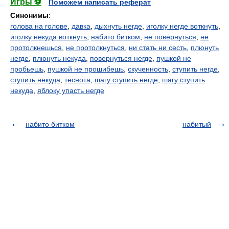
Игры ⚽
Поможем написать реферат
Синонимы
:
голова на голове
,
давка
,
дыхнуть негде
,
иголку негде воткнуть
,
иголку некуда воткнуть
,
набито битком
,
не повернуться
,
не
протолкнешься
,
не протолкнуться
,
ни стать ни сесть
,
плюнуть
негде
,
плюнуть некуда
,
повернуться негде
,
пушкой не
пробьешь
,
пушкой не прошибешь
,
скученность
,
ступить негде
,
ступить некуда
,
теснота
,
шагу ступить негде
,
шагу ступить
некуда
,
яблоку упасть негде
набито битком
набитый