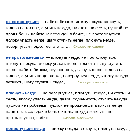
не повернуться
— набито битком, иголку некуда воткнуть,
голова на голове, ступить некуда, ни стать ни сесть, пушкой не
прошибешь, набито как сельдей в бочке, не протолкнуться,
яблоку упасть негде, шагу ступить негде, плюнуть негде,
повернуться негде, теснота,… …
Словарь синонимов
не протолкнешься
— плюнуть негде, не протолкнуться,
плюнуть некуда, яблоку упасть негде, теснота, шагу ступить
негде, набито битком, скученность, дыхнуть негде, голова на
голове, ступить негде, давка, повернуться негде, иголку некуда
воткнуть, шагу ступить некуда,… …
Словарь синонимов
плюнуть негде
— не повернуться, плюнуть некуда, ни стать ни
сесть, яблоку упасть негде, давка, скученность, ступить некуда,
пушкой не пробьешь, пушкой не прошибешь, дыхнуть негде,
набито как сельдей в бочке, иголку некуда воткнуть, не
протолкнуться, набито… …
Словарь синонимов
повернуться негде
— иголку некуда воткнуть, плюнуть некуда,