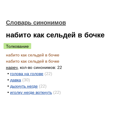
Словарь синонимов
набито как сельдей в бочке
Толкование
набито как сельдей в бочке
набито как сельдей в бочке
нареч
, кол-во синонимов: 22
•
голова на голове
(22)
•
давка
(30)
•
дыхнуть негде
(22)
•
иголку негде воткнуть
(22)