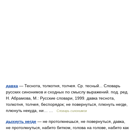
давка
— Теснота, толкотня, толчея. Ср. тесный... Словарь
русских синонимов и сходных по смыслу выражений. под. ред.
Н. Абрамова, М.: Русские словари, 1999. давка теснота,
толкотня, толчея, беспорядок; не повернуться, плюнуть негде,
плюнуть некуда, ни… …
Словарь синонимов
дыхнуть негде
— не протолкнешься, не повернуться, давка,
не протолкнуться, набито битком, голова на голове, набито как