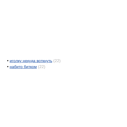
•
иголку некуда воткнуть
(22)
•
набито битком
(22)