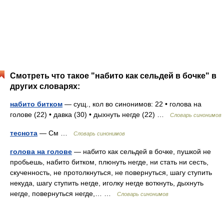
Смотреть что такое "набито как сельдей в бочке" в
других словарях:
набито битком
— сущ., кол во синонимов: 22 • голова на
голове (22) • давка (30) • дыхнуть негде (22) …
Словарь синонимов
теснота
— См …
Словарь синонимов
голова на голове
— набито как сельдей в бочке, пушкой не
пробьешь, набито битком, плюнуть негде, ни стать ни сесть,
скученность, не протолкнуться, не повернуться, шагу ступить
некуда, шагу ступить негде, иголку негде воткнуть, дыхнуть
негде, повернуться негде,… …
Словарь синонимов