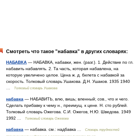
Смотреть что такое "набавка" в других словарях:
НАБАВКА
— НАБАВКА, набавки, жен. (разг.). 1. Действие по гл.
набавить набавлять. 2. Та часть, которая набавлена, на
которую увеличено целое. Цена ж. д. билета с набавкой за
скорость. Толковый словарь Ушакова. Д.Н. Ушаков. 1935 1940
…
Толковый словарь Ушакова
набавка
— НАБАВИТЬ, влю, вишь; вленный; сов., что и чего.
Сделать прибавку к чему н., преимущ. к цене. Н. сто рублей.
Толковый словарь Ожегова. С.И. Ожегов, Н.Ю. Шведова. 1949
1992 …
Толковый словарь Ожегова
набавка
— набавка. см.: надбавка …
Словарь трудностей