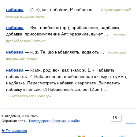
набавка
— (1 ж); мн. наба/вки, Р. наба/вок …
Орфографический
словарь русского языка
набавка
— Syn: прибавок (пр.), прибавление, надбавка,
добавка, присовокупление Ant: урезание, вычет …
Тезаурус
русской деловой лексики
набавка
— и, ж. Те, що набавляють, додають …
Український
тлумачний словник
набавка
— и; мн. род. вок, дат. вкам; ж. 1. к Набавить
набавлять. 2. Набавленная, прибавленная к чему л. сумма;
надбавка. Пересмотреть набавки к зарплате. Выплатить
набавку к пенсии. ◁ Набавочный, ая, ое. (2 зн.) …
Энциклопедический словарь
© Академик, 2000-2026
18+
Обратная связь:
Техподдержка
,
Реклама на сайте
👣 Путешествия