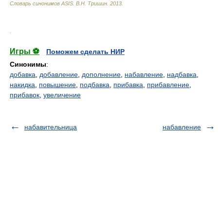
Словарь синонимов ASIS.
В.Н. Тришин
.
2013
.
.
Игры ⚽
Поможем сделать НИР
Синонимы
:
добавка
,
добавление
,
дополнение
,
набавление
,
надбавка
,
накидка
,
повышение
,
подбавка
,
прибавка
,
прибавление
,
прибавок
,
увеличение
набавительница
набавление