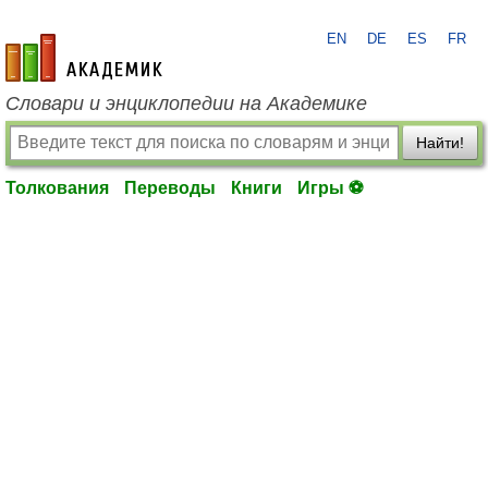
EN
DE
ES
FR
academic.ru
Словари и энциклопедии на Академике
Найти!
Толкования
Переводы
Книги
Игры ⚽