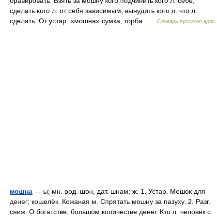
бравировать. Взять за мошну кого подчинить кого л. себе,
сделать кого л. от себя зависимым; вынудить кого л. что л.
сделать. От устар. «мошна» сумка, торба …
Словарь русского арго
мошна
— ы; мн. род. шон, дат. шнам; ж. 1. Устар. Мешок для
денег; кошелёк. Кожаная м. Спрятать мошну за пазуху. 2. Разг.
сниж. О богатстве, большом количестве денег. Кто л. человек с