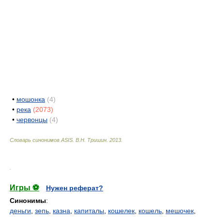
•
мошонка
(4)
•
река
(2073)
•
червонцы
(4)
Словарь синонимов ASIS.
В.Н. Тришин
.
2013
.
.
Игры ⚽
Нужен реферат?
Синонимы
:
деньги
,
зепь
,
казна
,
капиталы
,
кошелек
,
кошель
,
мешочек
,