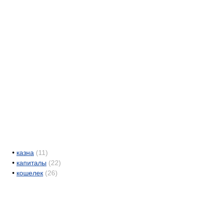
•
казна
(11)
•
капиталы
(22)
•
кошелек
(26)