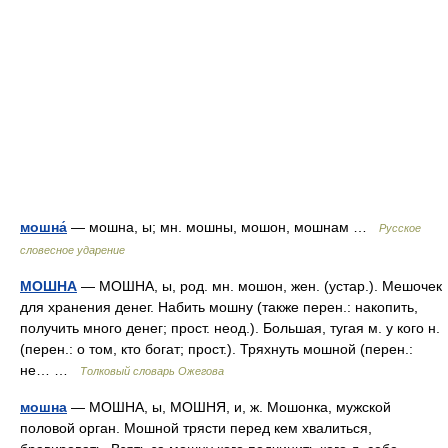
мошна́
— мошна, ы; мн. мошны, мошон, мошнам …
Русское
словесное ударение
МОШНА
— МОШНА, ы, род. мн. мошон, жен. (устар.). Мешочек
для хранения денег. Набить мошну (также перен.: накопить,
получить много денег; прост. неод.). Большая, тугая м. у кого н.
(перен.: о том, кто богат; прост.). Тряхнуть мошной (перен.:
не… …
Толковый словарь Ожегова
мошна
— МОШНА, ы, МОШНЯ, и, ж. Мошонка, мужской
половой орган. Мошной трясти перед кем хвалиться,