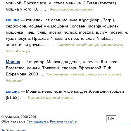
мошной. Прожил всё, м. стала меньше. ◊ Тугая (толстая)
мошна у кого. О… …
Энциклопедический словарь
мошна
— кошелек , ст. слав. мошьна πήρα (Мар., Зогр.),
сербохорв. мо̏шње̑ мн. мошонка , словен. mošnjа кошелек,
мошонка , чеш., слвц. mоšnа, польск. moszna, в. луж. mоšеn, н.
луж. mоšуnа. Праслав. *mоšьnа от балто слав. *maksa ,
аналогично grivьna :… …
Этимологический словарь русского языка
Макса Фасмера
Мошна
— I ж. устар. Мешок для денег; кошелек. II ж. разг.
Богатство, деньги. Толковый словарь Ефремовой. Т. Ф.
Ефремова. 2000 …
Современный толковый словарь русского языка
Ефремовой
мошна
— Мошна: невеликий мішечок для зберігання грошей
[51,52] …
Толковый украинский словарь
© Академик, 2000-2026
18+
Обратная связь:
Техподдержка
,
Реклама на сайте
👣 Путешествия