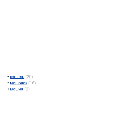
•
кошель
(20)
•
мешочек
(16)
•
мошня
(2)