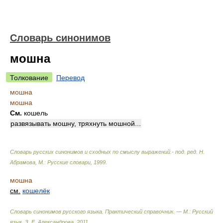
Словарь синонимов
мошна
Толкование
Перевод
мошна
мошна
См.
кошель
развязывать мошну, тряхнуть мошной...
Словарь русских синонимов и сходных по смыслу выражений.- под. ред. Н.
Абрамова, М.: Русские словари
,
1999
.
мошна
см.
кошелёк
Словарь синонимов русского языка. Практический справочник. — М.: Русский
язык.
З. Е. Александрова
.
2011
.