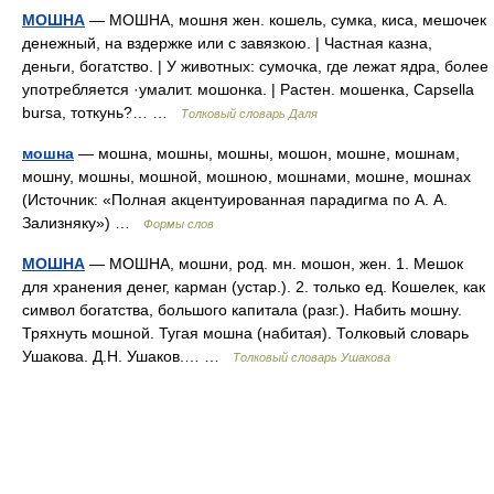
МОШНА
— МОШНА, мошня жен. кошель, сумка, киса, мешочек
денежный, на вздержке или с завязкою. | Частная казна,
деньги, богатство. | У животных: сумочка, где лежат ядра, более
употребляется ·умалит. мошонка. | Растен. мошенка, Capsella
bursa, тоткунь?… …
Толковый словарь Даля
мошна
— мошна, мошны, мошны, мошон, мошне, мошнам,
мошну, мошны, мошной, мошною, мошнами, мошне, мошнах
(Источник: «Полная акцентуированная парадигма по А. А.
Зализняку») …
Формы слов
МОШНА
— МОШНА, мошни, род. мн. мошон, жен. 1. Мешок
для хранения денег, карман (устар.). 2. только ед. Кошелек, как
символ богатства, большого капитала (разг.). Набить мошну.
Тряхнуть мошной. Тугая мошна (набитая). Толковый словарь
Ушакова. Д.Н. Ушаков.… …
Толковый словарь Ушакова