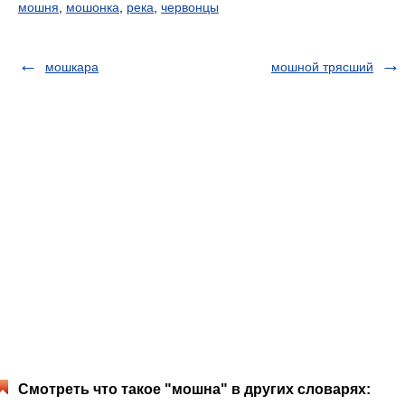
мошня
,
мошонка
,
река
,
червонцы
мошкара
мошной трясший
Смотреть что такое "мошна" в других словарях: