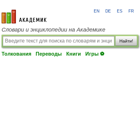
EN
DE
ES
FR
academic.ru
Словари и энциклопедии на Академике
Найти!
Толкования
Переводы
Книги
Игры ⚽