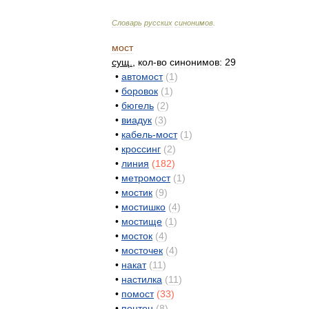
Словарь
русских
синонимов
.
мост
сущ
.
,
кол
-
во
синонимов:
29
•
автомост
(
1
)
•
боровок
(
1
)
•
бюгель
(
2
)
•
виадук
(
3
)
•
кабель
-
мост
(
1
)
•
кроссинг
(
2
)
•
линия
(
182
)
•
метромост
(
1
)
•
мостик
(
9
)
•
мостишко
(
4
)
•
мостище
(
1
)
•
мосток
(
4
)
•
мосточек
(
4
)
•
накат
(
11
)
•
настилка
(
11
)
•
помост
(
33
)
•
понтон
(
8
)