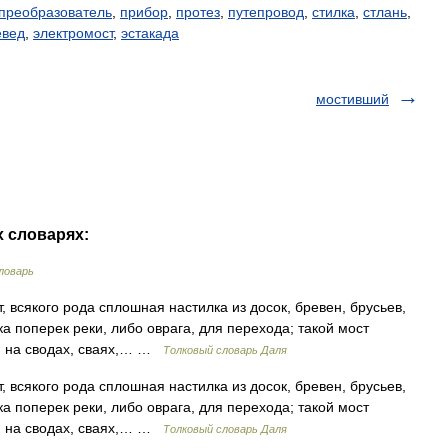
преобразователь
,
прибор
,
протез
,
путепровод
,
стилка
,
стлань
,
евед
,
электромост
,
эстакада
мостивший
х словарях:
ловарь
т, всякого рода сплошная настилка из досок, бревен, брусьев,
а поперек реки, либо оврага, для перехода; такой мост
; на сводах, сваях,… …
Толковый словарь Даля
т, всякого рода сплошная настилка из досок, бревен, брусьев,
а поперек реки, либо оврага, для перехода; такой мост
; на сводах, сваях,… …
Толковый словарь Даля