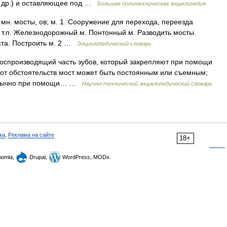
 и др.) и оставляющее под …
Большая политехническая энциклопедия
 мн. мосты, ов; м. 1. Сооружение для перехода, переезда
и т.п. Железнодорожный м. Понтонный м. Разводить мосты.
оста. Построить м. 2 …
Энциклопедический словарь
воспроизводящий часть зубов, который закрепляют при помощи
и от обстоятельств мост может быть постоянным или съемным;
 Обычно при помощи… …
Научно-технический энциклопедический словарь
ка
,
Реклама на сайте
18+
omla,
Drupal,
WordPress, MODx.