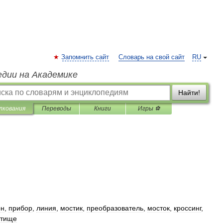
Запомнить сайт
Словарь на свой сайт
RU
едии на Академике
Найти!
лкования
Переводы
Книги
Игры ⚽
он
,
прибор
,
линия
,
мостик
,
преобразователь
,
мосток
,
кроссинг
,
стище