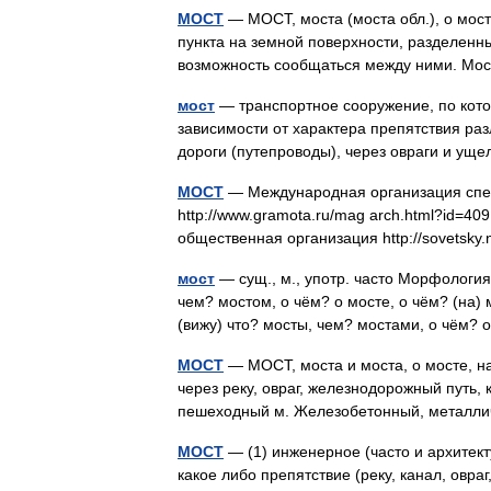
МОСТ
— МОСТ, моста (моста обл.), о мост
пункта на земной поверхности, разделенн
возможность сообщаться между ними. Мо
мост
— транспортное сооружение, по кото
зависимости от характера препятствия раз
дороги (путепроводы), через овраги и у
МОСТ
— Международная организация спец
http://www.gramota.ru/mag arch.html?id
общественная организация http://sovetsky
мост
— сущ., м., употр. часто Морфология: 
чем? мостом, о чём? о мосте, о чём? (на) 
(вижу) что? мосты, чем? мостами, о чём?
МОСТ
— МОСТ, моста и моста, о мосте, на
через реку, овраг, железнодорожный путь,
пешеходный м. Железобетонный, металл
МОСТ
— (1) инженерное (часто и архитек
какое либо препятствие (реку, канал, овраг