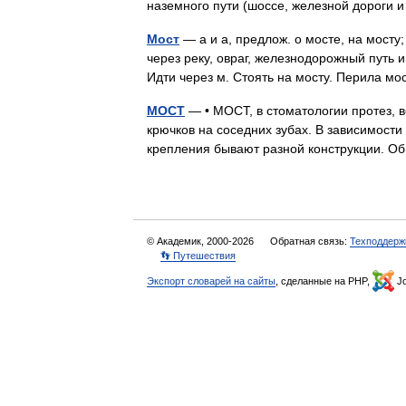
наземного пути (шоссе, железной дороги
Мост
— а и а, предлож. о мосте, на мосту;
через реку, овраг, железнодорожный путь 
Идти через м. Стоять на мосту. Перила м
МОСТ
— • МОСТ, в стоматологии протез, 
крючков на соседних зубах. В зависимост
крепления бывают разной конструкции.
© Академик, 2000-2026
Обратная связь:
Техподдерж
👣 Путешествия
Экспорт словарей на сайты
, сделанные на PHP,
Jo