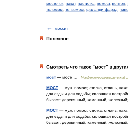
мосточек
,
накат
,
настилка
,
помост
,
понтон
,
телемост
,
тензомост
,
фаланди-фарад
,
чин
моссит
Полезное
Смотреть что такое "мост" в други
мост
— мост/ …
Морфемно-орфографический с
МОСТ
— муж. помост, стилка, стлань, нака
для езды и для ходьбы; сплошная постройк
бывает: деревянный, каменный, железный
МОСТ
— муж. помост, стилка, стлань, нака
для езды и для ходьбы; сплошная постройк
бывает: деревянный, каменный, железный