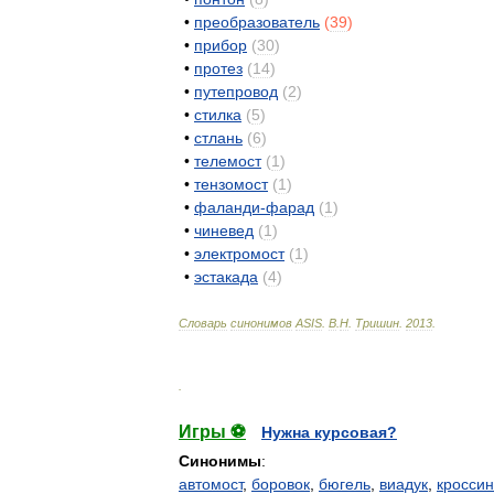
•
преобразователь
(
39
)
•
прибор
(
30
)
•
протез
(
14
)
•
путепровод
(
2
)
•
стилка
(
5
)
•
стлань
(
6
)
•
телемост
(
1
)
•
тензомост
(
1
)
•
фаланди
-
фарад
(
1
)
•
чиневед
(
1
)
•
электромост
(
1
)
•
эстакада
(
4
)
Словарь
синонимов
ASIS
.
В
.
Н
.
Тришин
.
2013
.
.
Игры ⚽
Нужна курсовая?
Синонимы
:
автомост
,
боровок
,
бюгель
,
виадук
,
кроссин