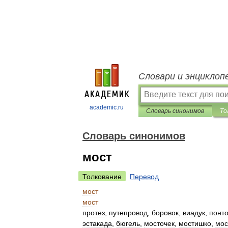
Словари и энциклоп
academic.ru
Словарь синонимов
То
Словарь синонимов
мост
Толкование
Перевод
мост
мост
протез
,
путепровод
,
боровок
,
виадук
,
понт
эстакада
,
бюгель
,
мосточек
,
мостишко
,
мо