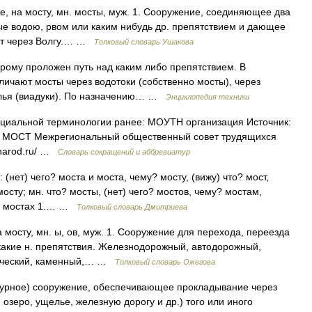
е, на мосту, мн. мосты, муж. 1. Сооружение, соединяющее два
ые водою, рвом или каким нибудь др. препятствием и дающее
ст через Волгу.… …
Толковый словарь Ушакова
рому проложен путь над каким либо препятствием. В
личают мосты через водотоки (собственно мосты), через
щелья (виадуки). По назначению… …
Энциклопедия техники
иальной терминологии ранее: МОУТН организация Источник:
=409 МОСТ Межрегиональный общественный совет трудящихся
.narod.ru/ …
Словарь сокращений и аббревиатур
(нет) чего? моста и моста, чему? мосту, (вижу) что? мост,
мосту; мн. что? мосты, (нет) чего? мостов, чему? мостам,
 о мостах 1.… …
Толковый словарь Дмитриева
 мосту, мн. ы, ов, муж. 1. Сооружение для перехода, переезда
 какие н. препятствия. Железнодорожный, автодорожный,
ический, каменный,… …
Толковый словарь Ожегова
турное) сооружение, обеспечивающее прокладывание через
, озеро, ущелье, железную дорогу и др.) того или иного