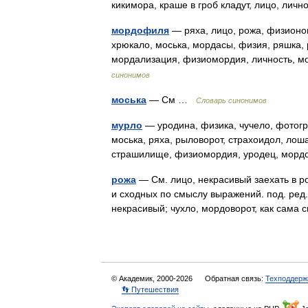
кикимора, краше в гроб кладут, лицо, ли
мордофиля
— ряха, лицо, рожа, физионо
хрюкало, моська, мордасы, физия, ряшка,
мордализация, физиомордия, личность, 
синонимов
моська
— См …
Словарь синонимов
мурло
— уродина, физика, чучело, фотогра
моська, ряха, рыловорот, страхоидол, лош
страшилище, физиомордия, уродец, морд
рожа
— См. лицо, некрасивый заехать в ро
и сходных по смыслу выражений. под. ред.
некрасивый; чухло, мордоворот, как сам
© Академик, 2000-2026
Обратная связь:
Техподдерж
👣 Путешествия