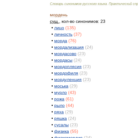
Словарь
синонимов
русского
языка
.
Практический
сп
мордень
сущ
.
,
кол
-
во
синонимов:
23
•
лицо
(
135
)
•
личность
(
37
)
•
морда
(
76
)
•
мордализация
(
24
)
•
мордасово
(
23
)
•
мордасы
(
24
)
•
мордоплясия
(
23
)
•
мордофиля
(
23
)
•
мордуленция
(
23
)
•
моська
(
29
)
•
мурло
(
43
)
•
рожа
(
61
)
•
рыло
(
44
)
•
ряха
(
29
)
•
ряшка
(
24
)
•
сусалы
(
23
)
•
физика
(
55
)
•
физиомордия
(
24
)