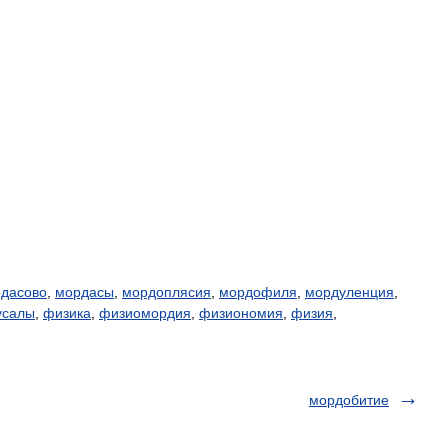
дасово
,
мордасы
,
мордоплясия
,
мордофиля
,
мордуленция
,
усалы
,
физика
,
физиомордия
,
физиономия
,
физия
,
мордобитие