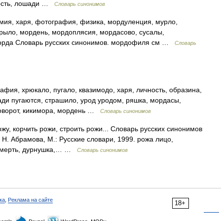
чность, лошади …
Словарь синонимов
мия, харя, фотография, физика, мордуленция, мурло,
 рыло, мордень, мордоплясия, мордасово, сусалы,
морда Словарь русских синонимов. мордофиля см …
Словарь
фия, хрюкало, пугало, квазимодо, харя, личность, образина,
ади пугаются, страшило, урод уродом, ряшка, мордасы,
оворот, кикимора, мордень …
Словарь синонимов
жу, корчить рожи, строить рожи... Словарь русских синонимов
 Н. Абрамова, М.: Русские словари, 1999. рожа лицо,
а смерть, дурнушка,… …
Словарь синонимов
ка
,
Реклама на сайте
18+