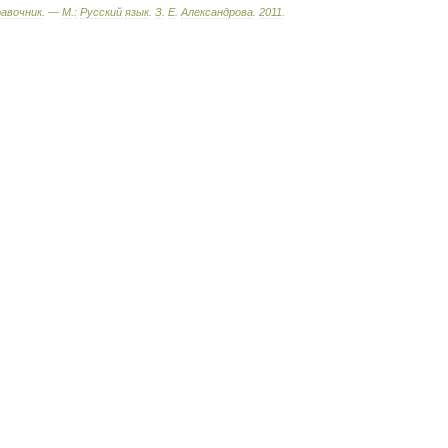
равочник
. —
М
.
:
Русский
язык
.
З
.
Е
.
Александрова
.
2011
.