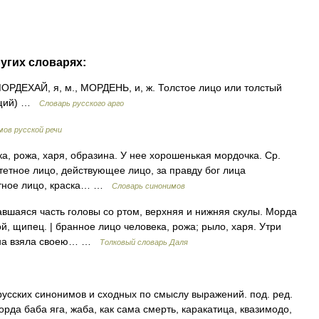
угих словарях:
РДЕХАЙ, я, м., МОРДЕНЬ, и, ж. Толстое лицо или толстый
ающий) …
Словарь русского арго
ов русской речи
а, рожа, харя, образина. У нее хорошенькая мордочка. Ср.
итетное лицо, действующее лицо, за правду бог лица
ентное лицо, краска… …
Словарь синонимов
вшаяся часть головы со ртом, верхняя и нижняя скулы. Морда
ой, щипец. | бранное лицо человека, рожа; рыло, харя. Утри
 она взяла своею… …
Толковый словарь Даля
русских синонимов и сходных по смыслу выражений. под. ред.
орда баба яга, жаба, как сама смерть, каракатица, квазимодо,