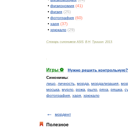
•
физиономия
(
41
)
•
физия
(
25
)
•
фотография
(
60
)
•
харя
(
37
)
•
хрюкало
(
29
)
Словарь
синонимов
ASIS
.
В
.
Н
.
Тришин
.
2013
.
.
Игры ⚽
Нужно решить контрольную?
Синонимы
:
лицо
,
личность
,
морда
,
мордализация
,
мор
моська
,
мурло
,
рожа
,
рыло
,
ряха
,
ряшка
,
с
фотография
,
харя
,
хрюкало
мордент
Полезное