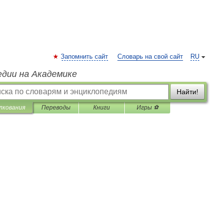
Запомнить сайт
Словарь на свой сайт
RU
едии на Академике
Найти!
лкования
Переводы
Книги
Игры ⚽