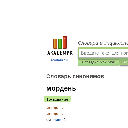
Словари и энциклоп
academic.ru
Словарь синонимов
То
Словарь синонимов
мордень
Толкование
мордень
мордень
см
.
лицо
1