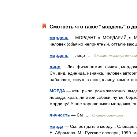
Смотреть что такое "мордень" в др
мордень
— МОРДАНТ, а, МОРДАРИЙ, я, МО
человек (обычно неприятный, отталкив
мордень
— лицо …
Словарь-тезаурус синоним
лицо
— Лик, физиономия, личико, мордочк
См. вид, единица, изнанка, человек автор
набавляет, кинуть в лицо, к лицу, компет
МОРДА
— жен. рыло, рожа животных, выда
лошади, храп; лягавой собаки, чутье: борз
мордищу! У нее хорошенькая мордочка;
личность
— См …
Словарь синонимов
морда
— См. рот дать в морду... Словарь 
Н. Абрамова, М.: Русские словари, 1999. м