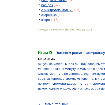
•
раз
-
два
и
готово
(
34
)
•
раз
-
раз
(
37
)
•
с
быстротою
молнии
(
63
)
•
скоренько
(
12
)
•
скоро
(
118
)
Словарь
синонимов
ASIS
.
В
.
Н
.
Тришин
.
2013
.
.
Игры ⚽
Поможем решить контрольну
Синонимы
:
ахнуть не успеешь
,
без лишних слов
,
быст
мгновение ока
,
в минуту
,
в момент
,
в один 
глазом моргнуть не успеешь
,
единым духо
срок
,
за короткое время
,
мгновенно
,
мигом
не теряя времени даром
,
не тратя времен
духом
,
одним махом
,
одним пыхом
,
раз-дв
моментальный