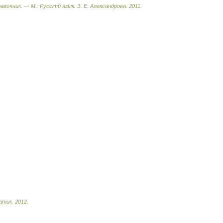
равочник
. —
М
.
:
Русский
язык
.
З
.
Е
.
Александрова
.
2011
.
атик
.
2012
.