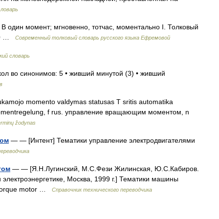
словарь
г. В один момент; мгновенно, тотчас, моментально I. Толковый
000 …
Современный толковый словарь русского языка Ефремовой
кий словарь
кол во синонимов: 5 • живший минутой (3) • живший
в
kamojo momento valdymas statusas T sritis automatika
ehmomentregelung, f rus. управление вращающим моментом, n
erminų žodynas
том
— — [Интент] Тематики управление электродвигателями
переводчика
том
— — [Я.Н.Лугинский, М.С.Фези Жилинская, Ю.С.Кабиров.
и электроэнергетике, Москва, 1999 г.] Тематики машины
torque motor …
Справочник технического переводчика