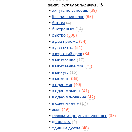
нареч
,
кол
-
во
синонимов:
46
•
ахнуть
не
успеешь
(
39
)
•
без
лишних
слов
(
65
)
•
быром
(
4
)
•
быстренько
(
14
)
•
быстро
(
300
)
•
в
два
приема
(
34
)
•
в
два
счета
(
51
)
•
в
короткий
срок
(
34
)
•
в
мгновение
(
17
)
•
в
мгновение
ока
(
39
)
•
в
минуту
(
15
)
•
в
момент
(
38
)
•
в
один
миг
(
40
)
•
в
один
момент
(
41
)
•
в
одно
мгновение
(
42
)
•
в
одну
минуту
(
17
)
•
вмиг
(
49
)
•
глазом
моргнуть
не
успеешь
(
38
)
•
драпаком
(
9
)
•
единым
духом
(
48
)