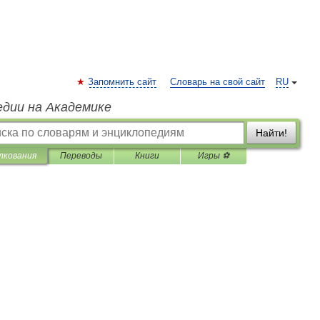
Запомнить сайт
Словарь на свой сайт
RU
едии на Академике
Найти!
лкования
Переводы
Книги
Игры ⚽