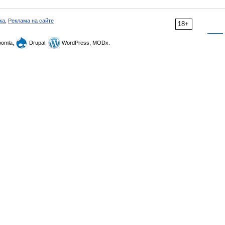
ка
,
Реклама на сайте
18+
omla,
Drupal,
WordPress, MODx.