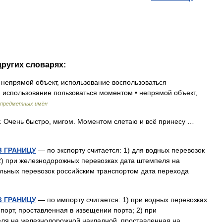
других словарях:
непрямой объект, использование воспользоваться
 использование пользоваться моментом • непрямой объект,
епредметных имён
зг. Очень быстро, мигом. Моментом слетаю и всё принесу …
 ГРАНИЦУ
— по экспорту считается: 1) для водных перевозок
2) при железнодорожных перевозках дата штемпеля на
ильных перевозок российским транспортом дата перехода
 ГРАНИЦУ
— по импорту считается: 1) при водных перевозках
порт, проставленная в извещении порта; 2) при
ля на железнодорожной накладной, проставленная на