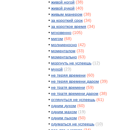
•
живой
ногой
(
38
)
•
живой
рукой
(
40
)
•
живым
манером
(
38
)
•
за
короткий
срок
(
34
)
•
за
короткое
время
(
34
)
•
мгновенно
(
105
)
•
мигом
(
68
)
•
молниеносно
(
42
)
•
моменталом
(
33
)
•
моментально
(
63
)
•
моргнуть
не
успеешь
(
12
)
•
мухой
(
23
)
•
не
теряя
времени
(
60
)
•
не
теряя
времени
даром
(
39
)
•
не
тратя
времени
(
59
)
•
не
тратя
времени
даром
(
38
)
•
оглянуться
не
успеешь
(
61
)
•
одним
духом
(
60
)
•
одним
махом
(
19
)
•
одним
пыхом
(
50
)
•
одуматься
не
успеешь
(
10
)