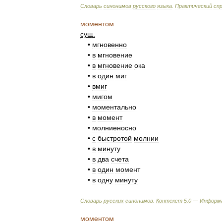
Словарь
синонимов
русского
языка
.
Практический
сп
моментом
сущ
.
•
мгновенно
•
в
мгновение
•
в
мгновение
ока
•
в
один
миг
•
вмиг
•
мигом
•
моментально
•
в
момент
•
молниеносно
•
с
быстротой
молнии
•
в
минуту
•
в
два
счета
•
в
один
момент
•
в
одну
минуту
Словарь
русских
синонимов
.
Контекст
5
.
0
—
Информ
моментом