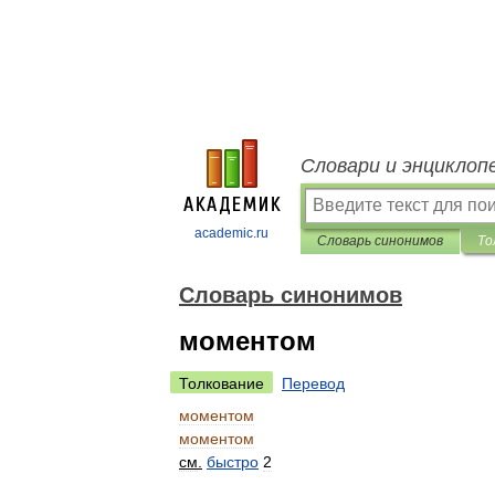
Словари и энциклоп
academic.ru
Словарь синонимов
То
Словарь синонимов
моментом
Толкование
Перевод
моментом
моментом
см
.
быстро
2