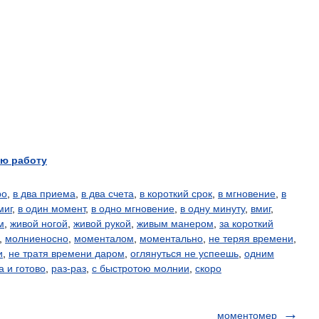
ю работу
ро
,
в два приема
,
в два счета
,
в короткий срок
,
в мгновение
,
в
миг
,
в один момент
,
в одно мгновение
,
в одну минуту
,
вмиг
,
м
,
живой ногой
,
живой рукой
,
живым манером
,
за короткий
,
молниеносно
,
моменталом
,
моментально
,
не теряя времени
,
и
,
не тратя времени даром
,
оглянуться не успеешь
,
одним
а и готово
,
раз-раз
,
с быстротою молнии
,
скоро
моментомер