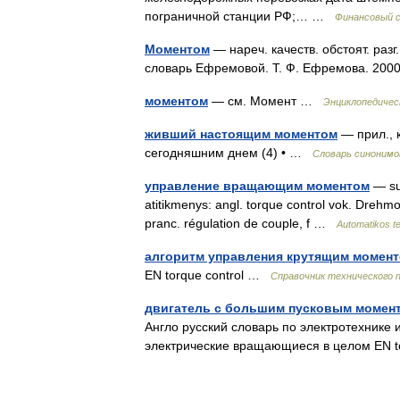
пограничной станции РФ;… …
Финансовый 
Моментом
— нареч. качеств. обстоят. раз
словарь Ефремовой. Т. Ф. Ефремова. 2
моментом
— см. Момент …
Энциклопедичес
живший настоящим моментом
— прил., 
сегодняшним днем (4) • …
Словарь синонимо
управление вращающим моментом
— su
atitikmenys: angl. torque control vok. Dr
pranc. régulation de couple, f …
Automatikos t
алгоритм управления крутящим момен
EN torque control …
Справочник технического 
двигатель с большим пусковым момен
Англо русский словарь по электротехнике 
электрические вращающиеся в целом EN 