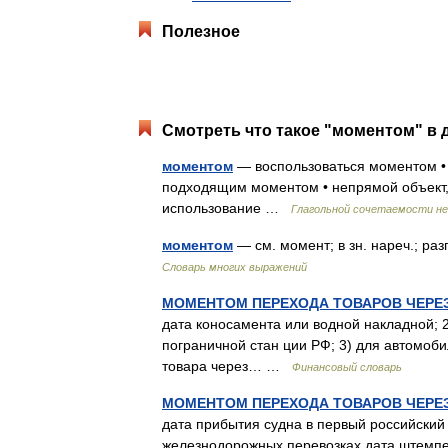
Полезное
Смотреть что такое "моментом" в 
моментом
— воспользоваться моментом • 
подходящим моментом • непрямой объект,
использование …
Глагольной сочетаемости н
моментом
— см. момент; в зн. нареч.; ра
Словарь многих выражений
МОМЕНТОМ ПЕРЕХОДА ТОВАРОВ ЧЕРЕЗ
дата коносамента или водной накладной; 
пограничной стан ции РФ; 3) для автомоб
товара через… …
Финансовый словарь
МОМЕНТОМ ПЕРЕХОДА ТОВАРОВ ЧЕРЕЗ
дата прибытия судна в первый российский 
железнодорожных перевозках дата штемпе