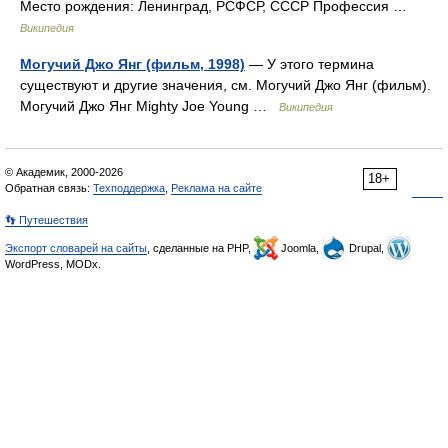
Место рождения: Ленинград, РСФСР, СССР Профессия …
Википедия
Могучий Джо Янг (фильм, 1998)
— У этого термина
существуют и другие значения, см. Могучий Джо Янг (фильм).
Могучий Джо Янг Mighty Joe Young …
Википедия
© Академик, 2000-2026
18+
Обратная связь:
Техподдержка
,
Реклама на сайте
👣 Путешествия
Экспорт словарей на сайты
, сделанные на PHP,
Joomla,
Drupal,
WordPress, MODx.