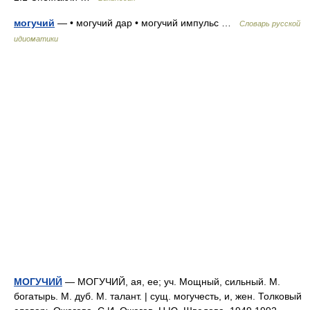
могучий
— • могучий дар • могучий импульс …
Словарь русской
идиоматики
МОГУЧИЙ
— МОГУЧИЙ, ая, ее; уч. Мощный, сильный. М.
богатырь. М. дуб. М. талант. | сущ. могучесть, и, жен. Толковый