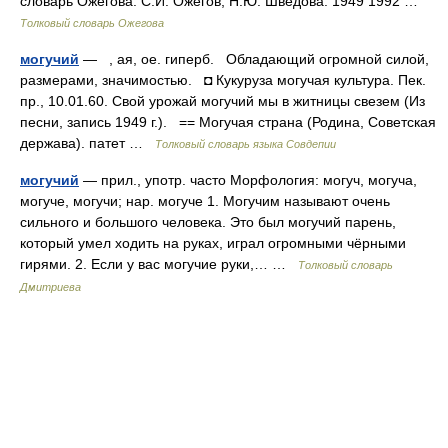
словарь Ожегова. С.И. Ожегов, Н.Ю. Шведова. 1949 1992 …
Толковый словарь Ожегова
могучий
— , ая, ое. гиперб. Обладающий огромной силой,
размерами, значимостью. ◘ Кукуруза могучая культура. Пек.
пр., 10.01.60. Свой урожай могучий мы в житницы свезем (Из
песни, запись 1949 г.). == Могучая страна (Родина, Советская
держава). патет …
Толковый словарь языка Совдепии
могучий
— прил., употр. часто Морфология: могуч, могуча,
могуче, могучи; нар. могуче 1. Могучим называют очень
сильного и большого человека. Это был могучий парень,
который умел ходить на руках, играл огромными чёрными
гирями. 2. Если у вас могучие руки,… …
Толковый словарь
Дмитриева