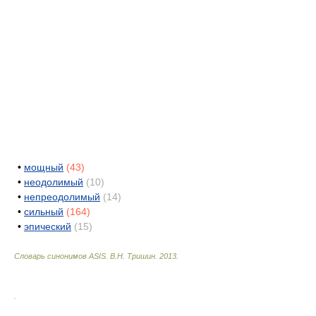
•
мощный
(43)
•
неодолимый
(10)
•
непреодолимый
(14)
•
сильный
(164)
•
эпический
(15)
Словарь синонимов ASIS.
В.Н. Тришин
.
2013
.
.