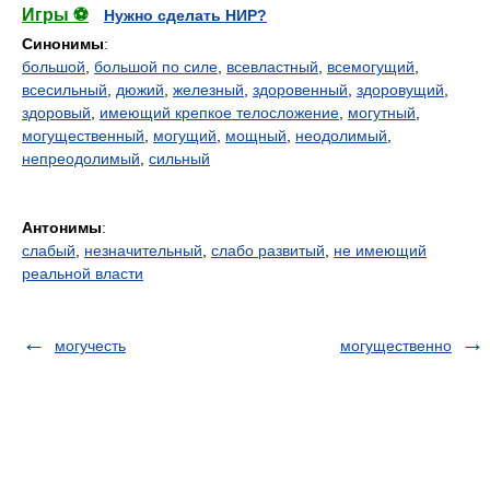
Игры ⚽
Нужно сделать НИР?
Синонимы
:
большой
,
большой по силе
,
всевластный
,
всемогущий
,
всесильный
,
дюжий
,
железный
,
здоровенный
,
здоровущий
,
здоровый
,
имеющий крепкое телосложение
,
могутный
,
могущественный
,
могущий
,
мощный
,
неодолимый
,
непреодолимый
,
сильный
Антонимы
:
слабый
,
незначительный
,
слабо развитый
,
не имеющий
реальной власти
могучесть
могущественно