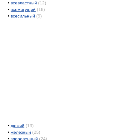
•
всевластный
(12)
•
всемогущий
(18)
•
всесильный
(9)
•
дюжий
(13)
•
железный
(25)
•
здоровенный
(24)