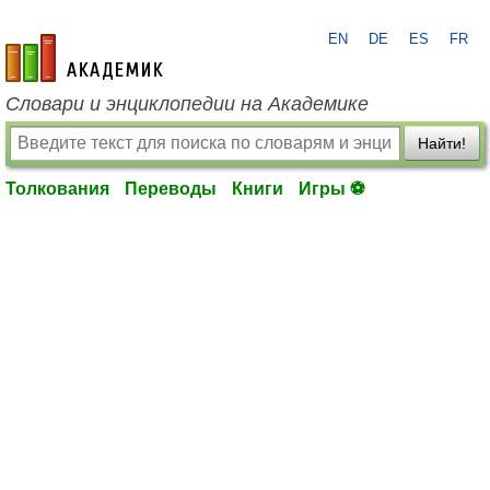
EN
DE
ES
FR
academic.ru
Словари и энциклопедии на Академике
Найти!
Толкования
Переводы
Книги
Игры ⚽