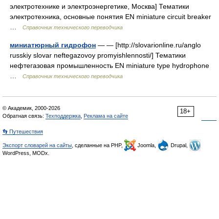
электротехнике и электроэнергетике, Москва] Тематики
электротехника, основные понятия EN miniature circuit breaker
…
Справочник технического переводчика
миниатюрный гидрофон
— — [http://slovarionline.ru/anglo
russkiy slovar neftegazovoy promyishlennosti/] Тематики
нефтегазовая промышленность EN miniature type hydrophone
…
Справочник технического переводчика
© Академик, 2000-2026
18+
Обратная связь:
Техподдержка
,
Реклама на сайте
👣 Путешествия
Экспорт словарей на сайты
, сделанные на PHP,
Joomla,
Drupal,
WordPress, MODx.