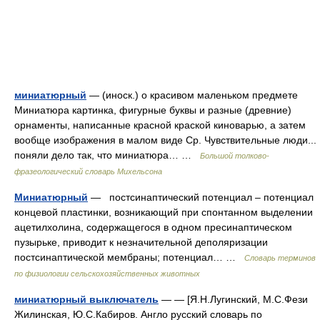
миниатюрный
— (иноск.) о красивом маленьком предмете
Миниатюра картинка, фигурные буквы и разные (древние)
орнаменты, написанные красной краской киноварью, а затем
вообще изображения в малом виде Ср. Чувствительные люди...
поняли дело так, что миниатюра… …
Большой толково-
фразеологический словарь Михельсона
Миниатюрный
— постсинаптический потенциал – потенциал
концевой пластинки, возникающий при спонтанном выделении
ацетилхолина, содержащегося в одном пресинаптическом
пузырьке, приводит к незначительной деполяризации
постсинаптической мембраны; потенциал… …
Словарь терминов
по физиологии сельскохозяйственных животных
миниатюрный выключатель
— — [Я.Н.Лугинский, М.С.Фези
Жилинская, Ю.С.Кабиров. Англо русский словарь по