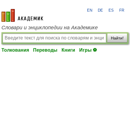
EN
DE
ES
FR
academic.ru
Словари и энциклопедии на Академике
Найти!
Толкования
Переводы
Книги
Игры ⚽