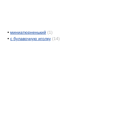
•
миниатюрненький
(1)
•
с булавочную иголку
(14)