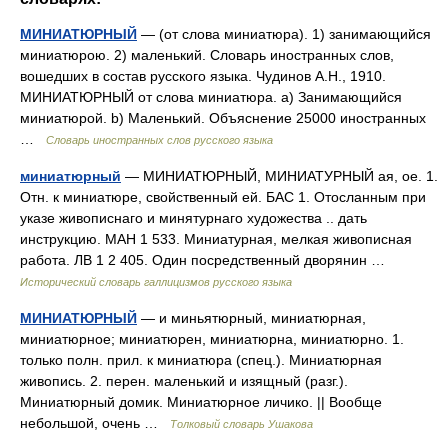
МИНИАТЮРНЫЙ
— (от слова миниатюра). 1) занимающийся
миниатюрою. 2) маленький. Словарь иностранных слов,
вошедших в состав русского языка. Чудинов А.Н., 1910.
МИНИАТЮРНЫЙ от слова миниатюра. а) Занимающийся
миниатюрой. b) Маленький. Объяснение 25000 иностранных
…
Словарь иностранных слов русского языка
миниатюрный
— МИНИАТЮРНЫЙ, МИНИАТУРНЫЙ ая, ое. 1.
Отн. к миниатюре, свойственный ей. БАС 1. Отосланным при
указе живописнаго и минятурнаго художества .. дать
инструкцию. МАН 1 533. Миниатурная, мелкая живописная
работа. ЛВ 1 2 405. Один посредственный дворянин …
Исторический словарь галлицизмов русского языка
МИНИАТЮРНЫЙ
— и миньятюрный, миниатюрная,
миниатюрное; миниатюрен, миниатюрна, миниатюрно. 1.
только полн. прил. к миниатюра (спец.). Миниатюрная
живопись. 2. перен. маленький и изящный (разг.).
Миниатюрный домик. Миниатюрное личико. || Вообще
небольшой, очень …
Толковый словарь Ушакова