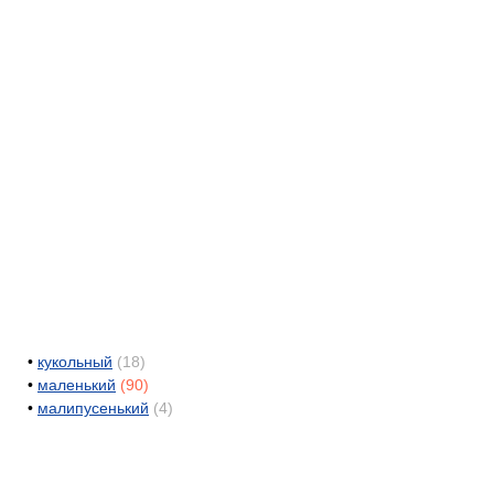
•
кукольный
(18)
•
маленький
(90)
•
малипусенький
(4)