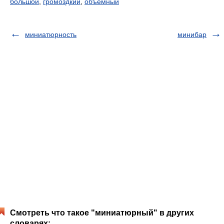
большой
,
громоздкий
,
объемный
миниатюрность
минибар
Смотреть что такое "миниатюрный" в других
словарях: