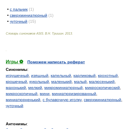
•
с пальчик
(1)
•
сверхминиатюрный
(1)
•
чуточный
(15)
Словарь синонимов ASIS.
В.Н. Тришин
.
2013
.
.
Игры ⚽
Поможем написать реферат
Синонимы
:
игрушечный
,
изящный
,
капельный
,
карликовый
,
крохотный
,
крошечный
,
кукольный
,
маленький
,
малый
,
малюсенький
,
махонький
,
мелкий
,
микроминиатюрный
,
микроскопический
,
микроскопичный
,
мини
,
миниатюризированный
,
миниатюрненький
,
с булавочную иголку
,
сверхминиатюрный
,
чуточный
Антонимы
: