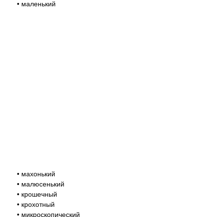
• маленький
• махонький
• малюсенький
• крошечный
• крохотный
• микроскопический