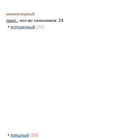
миниатюрный
прил.
, кол-во синонимов: 24
•
игрушечный
(25)
•
изящный
(33)