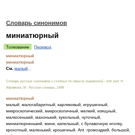
Словарь синонимов
миниатюрный
Толкование
Перевод
миниатюрный
миниатюрный
См.
малый
...
Словарь русских синонимов и сходных по смыслу выражений.- под. ред. Н.
Абрамова, М.: Русские словари
,
1999
.
миниатюрный
малый; малогабаритный; карликовый, игрушечный;
микроскопический, микроскопичный, мелкий, изящный,
малюсенький, махонький, кукольный, чуточный,
миниатюрненький, мини, капельный, с булавочную иголку,
крохотный, маленький, крошечный. Ant. громоздкий, большой,