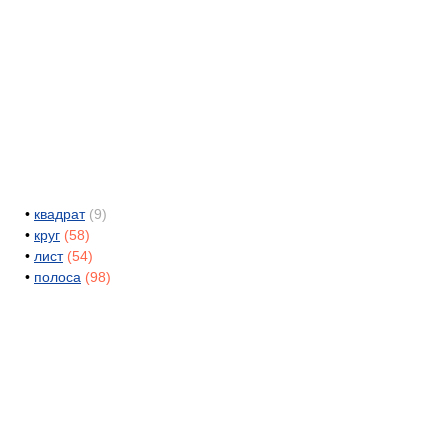
•
квадрат
(9)
•
круг
(58)
•
лист
(54)
•
полоса
(98)