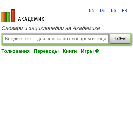
EN
DE
ES
FR
academic.ru
Словари и энциклопедии на Академике
Найти!
Толкования
Переводы
Книги
Игры ⚽