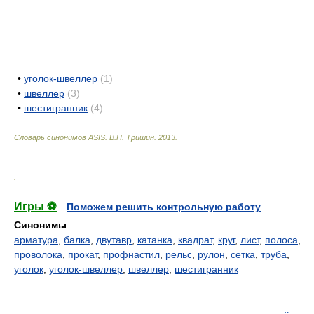
•
уголок-швеллер
(1)
•
швеллер
(3)
•
шестигранник
(4)
Словарь синонимов ASIS.
В.Н. Тришин
.
2013
.
.
Игры ⚽
Поможем решить контрольную работу
Синонимы
:
арматура
,
балка
,
двутавр
,
катанка
,
квадрат
,
круг
,
лист
,
полоса
,
проволока
,
прокат
,
профнастил
,
рельс
,
рулон
,
сетка
,
труба
,
уголок
,
уголок-швеллер
,
швеллер
,
шестигранник