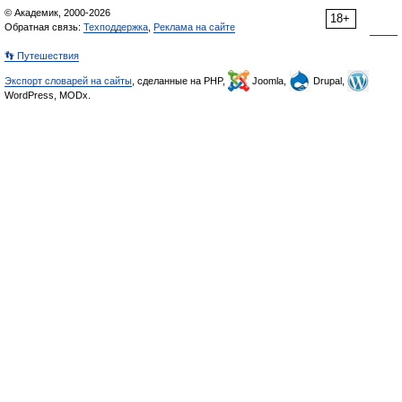
© Академик, 2000-2026
18+
Обратная связь:
Техподдержка
,
Реклама на сайте
👣 Путешествия
Экспорт словарей на сайты
, сделанные на PHP,
Joomla,
Drupal,
WordPress, MODx.