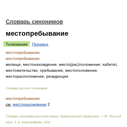
Словарь синонимов
местопребывание
Толкование
Перевод
местопребывание
местопребывание
жилище, местонахождение, место(рас)положение; хабитат,
местожительство, пребывание, местоположение,
месторасположение, резиденция
Словарь русских синонимов
.
местопребывание
см.
местонахождение
2
Словарь синонимов русского языка. Практический справочник. — М.: Русский
язык.
З. Е. Александрова
.
2011
.