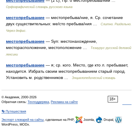
местопребывание
— (2 с), Пр. о местопребыва/нии …
Орфографический словарь русского языка
местопребывание
— местопребыва/ние, я. Ср. сочетание
двух существительных: ме/сто пребыва/ния …
Слитно. Раздельно.
Через дефис.
местопребывание
— Syn: местонахождение,
месторасположение, местоположение …
Тезаурус русской деловой
лексики
местопребывание
— я; ср. кого. Место, где кто л. пребывает,
находится. Избрать своим местопребыванием старый город.
Установить м. родственников …
Энциклопедический словарь
© Академик, 2000-2026
18+
Обратная связь:
Техподдержка
,
Реклама на сайте
👣 Путешествия
Экспорт словарей на сайты
, сделанные на PHP,
Joomla,
Drupal,
WordPress, MODx.