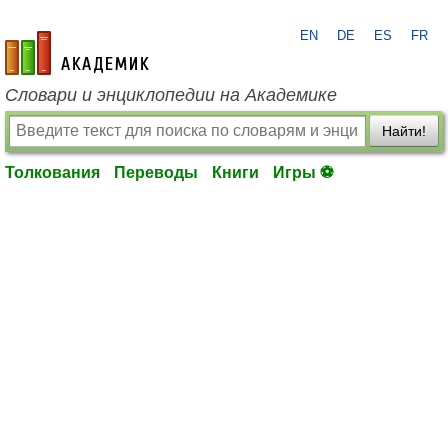
EN
DE
ES
FR
academic.ru
Словари и энциклопедии на Академике
Найти!
Толкования
Переводы
Книги
Игры ⚽