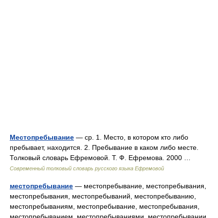
Местопребывание
— ср. 1. Место, в котором кто либо
пребывает, находится. 2. Пребывание в каком либо месте.
Толковый словарь Ефремовой. Т. Ф. Ефремова. 2000 …
Современный толковый словарь русского языка Ефремовой
местопребывание
— местопребывание, местопребывания,
местопребывания, местопребываний, местопребыванию,
местопребываниям, местопребывание, местопребывания,
местопребыванием, местопребываниями, местопребывании,