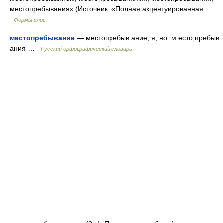
местопребываниях (Источник: «Полная акцентуированная… …
Формы слов
местопребывание
— местопребыв ание, я, но: м есто пребыв
ания …
Русский орфографический словарь