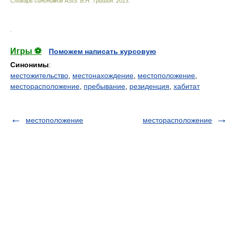
Словарь синонимов ASIS.
В.Н. Тришин
.
2013
.
.
Игры ⚽
Поможем написать курсовую
Синонимы
:
местожительство
,
местонахождение
,
местоположение
,
месторасположение
,
пребывание
,
резиденция
,
хабитат
местоположение
месторасположение