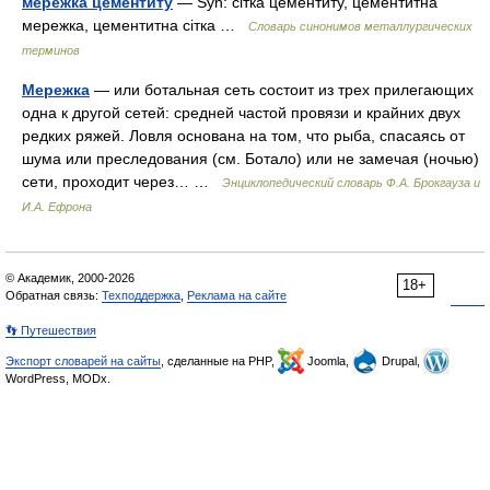
мережка цементиту
— Syn: сітка цементиту, цементитна
мережка, цементитна сітка …
Словарь синонимов металлургических
терминов
Мережка
— или ботальная сеть состоит из трех прилегающих
одна к другой сетей: средней частой провязи и крайних двух
редких ряжей. Ловля основана на том, что рыба, спасаясь от
шума или преследования (см. Ботало) или не замечая (ночью)
сети, проходит через… …
Энциклопедический словарь Ф.А. Брокгауза и
И.А. Ефрона
© Академик, 2000-2026
18+
Обратная связь:
Техподдержка
,
Реклама на сайте
👣 Путешествия
Экспорт словарей на сайты
, сделанные на PHP,
Joomla,
Drupal,
WordPress, MODx.