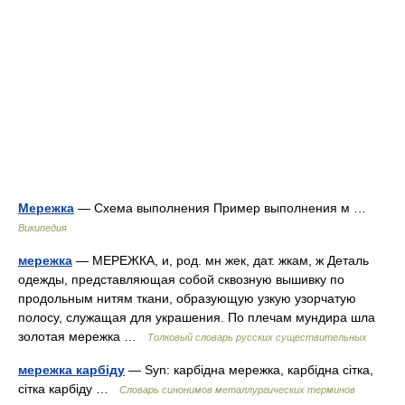
Мережка
— Схема выполнения Пример выполнения м …
Википедия
мережка
— МЕРЕЖКА, и, род. мн жек, дат. жкам, ж Деталь
одежды, представляющая собой сквозную вышивку по
продольным нитям ткани, образующую узкую узорчатую
полосу, служащая для украшения. По плечам мундира шла
золотая мережка …
Толковый словарь русских существительных
мережка карбіду
— Syn: карбідна мережка, карбідна сітка,
сітка карбіду …
Словарь синонимов металлургических терминов