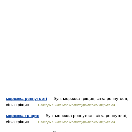
мережка репнутості
— Syn: мережка тріщин, сітка репнутості,
сітка тріщин …
Словарь синонимов металлургических терминов
мережка тріщин
— Syn: мережка репнутості, сітка репнутості,
сітка тріщин …
Словарь синонимов металлургических терминов