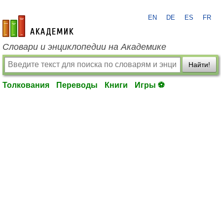
EN
DE
ES
FR
academic.ru
Словари и энциклопедии на Академике
Найти!
Толкования
Переводы
Книги
Игры ⚽