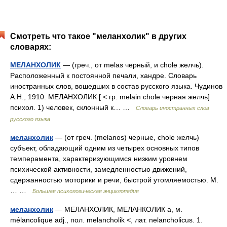
Смотреть что такое "меланхолик" в других
словарях:
МЕЛАНХОЛИК
— (греч., от melas черный, и chole желчь).
Расположенный к постоянной печали, хандре. Словарь
иностранных слов, вошедших в состав русского языка. Чудинов
А.Н., 1910. МЕЛАНХОЛИК [ < гр. melain chole черная желчь]
психол. 1) человек, склонный к… …
Словарь иностранных слов
русского языка
меланхолик
— (от греч. (melanos) черные, chole желчь)
субъект, обладающий одним из четырех основных типов
темперамента, характеризующимся низким уровнем
психической активности, замедленностью движений,
сдержанностью моторики и речи, быстрой утомляемостью. М.
… …
Большая психологическая энциклопедия
меланхолик
— МЕЛАНХОЛИК, МЕЛАНКОЛИК а, м.
mélancolique adj., пол. melancholik <, лат. nelancholicus. 1.