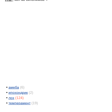
•
амеба
(6)
•
ипохондрик
(2)
•
лох
(124)
•
темперамент
(19)