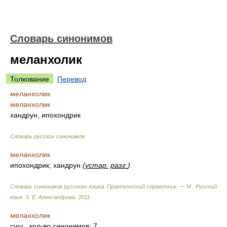
Словарь синонимов
меланхолик
Толкование
Перевод
меланхолик
меланхолик
хандрун, ипохондрик
Словарь русских синонимов
.
меланхолик
ипохондрик; хандрун
(
устар.
разг.
)
Словарь синонимов русского языка. Практический справочник. — М.: Русский
язык.
З. Е. Александрова
.
2011
.
меланхолик
сущ.
, кол-во синонимов: 7