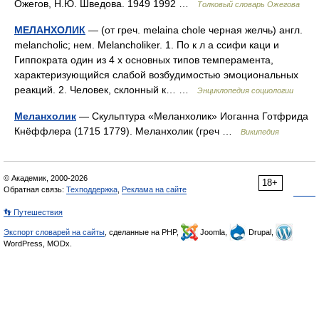
Ожегов, Н.Ю. Шведова. 1949 1992 …
Толковый словарь Ожегова
МЕЛАНХОЛИК
— (от греч. melaina chole черная желчь) англ.
melancholic; нем. Melancholiker. 1. По к л а ссифи каци и
Гиппократа один из 4 х основных типов темперамента,
характеризующийся слабой возбудимостью эмоциональных
реакций. 2. Человек, склонный к… …
Энциклопедия социологии
Меланхолик
— Скульптура «Меланхолик» Иоганна Готфрида
Кнёффлера (1715 1779). Меланхолик (греч …
Википедия
© Академик, 2000-2026
18+
Обратная связь:
Техподдержка
,
Реклама на сайте
👣 Путешествия
Экспорт словарей на сайты
, сделанные на PHP,
Joomla,
Drupal,
WordPress, MODx.