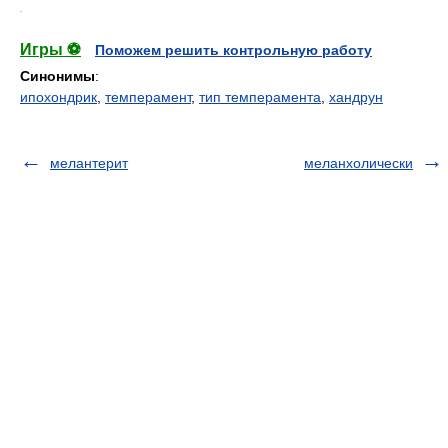
.
Игры ⚽
Поможем решить контрольную работу
Синонимы
:
ипохондрик
,
темперамент
,
тип темперамента
,
хандрун
мелантерит
меланхолически