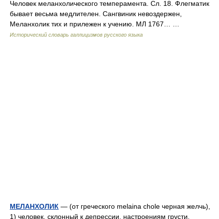
Человек меланхолического темперамента. Сл. 18. Флегматик
бывает весьма медлителен. Сангвиник невоздержен,
Меланхолик тих и прилежен к учению. МЛ 1767… …
Исторический словарь галлицизмов русского языка
МЕЛАНХОЛИК
— (от греческого melaina chole черная желчь),
1) человек, склонный к депрессии, настроениям грусти,