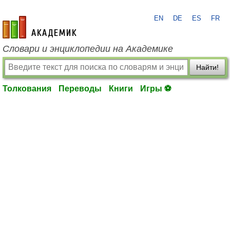
EN
DE
ES
FR
academic.ru
Словари и энциклопедии на Академике
Найти!
Толкования
Переводы
Книги
Игры ⚽