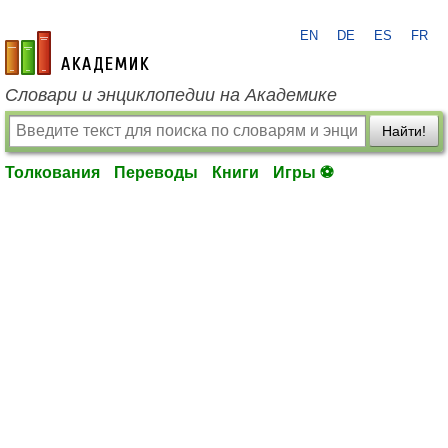
EN
DE
ES
FR
academic.ru
Словари и энциклопедии на Академике
Найти!
Толкования
Переводы
Книги
Игры ⚽