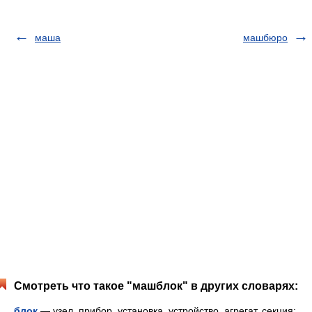
маша
машбюро
Смотреть что такое "машблок" в других словарях:
блок
— узел, прибор, установка, устройство, агрегат, секция;