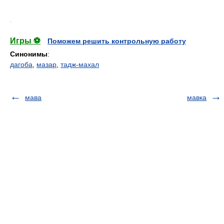
.
Игры ⚽
Поможем решить контрольную работу
Синонимы
:
дагоба
,
мазар
,
тадж-махал
мава
мавка