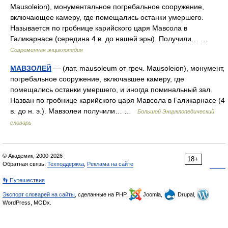
Mausoleion), монументальное погребальное сооружение,
включающее камеру, где помещались останки умершего.
Называется по гробнице карийского царя Мавсола в
Галикарнасе (середина 4 в. до нашей эры). Получили… …
Современная энциклопедия
МАВЗОЛЕЙ
— (лат. mausoleum от греч. Mausoleion), монумент,
погребальное сооружение, включавшее камеру, где
помещались останки умершего, и иногда поминальный зал.
Назван по гробнице карийского царя Мавсола в Галикарнасе (4
в. до н. э.). Мавзолеи получили… …
Большой Энциклопедический
словарь
© Академик, 2000-2026
18+
Обратная связь:
Техподдержка
,
Реклама на сайте
👣 Путешествия
Экспорт словарей на сайты
, сделанные на PHP,
Joomla,
Drupal,
WordPress, MODx.