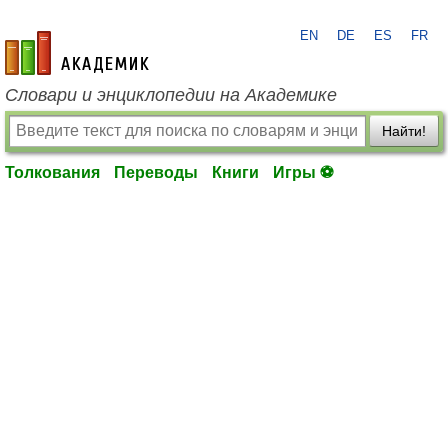
EN
DE
ES
FR
academic.ru
Словари и энциклопедии на Академике
Найти!
Толкования
Переводы
Книги
Игры ⚽