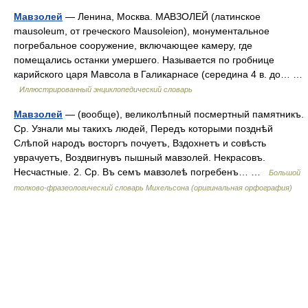
Мавзолей
— Ленина, Москва. МАВЗОЛЕЙ (латинское
mausoleum, от греческого Mausoleion), монументальное
погребальное сооружение, включающее камеру, где
помещались останки умершего. Называется по гробнице
карийского царя Мавсола в Галикарнасе (середина 4 в. до… …
Иллюстрированный энциклопедический словарь
Мавзолей
— (вообще), великолѣпный посмертный памятникъ.
Ср. Узнали мы такихъ людей, Передъ которыми позднѣй
Слѣпой народъ восторгъ почуетъ, Вздохнетъ и совѣсть
уврачуетъ, Воздвигнувъ пышный мавзолей. Некрасовъ.
Несчастные. 2. Ср. Въ семъ мавзолеѣ погребенъ… …
Большой
толково-фразеологический словарь Михельсона (оригинальная орфография)