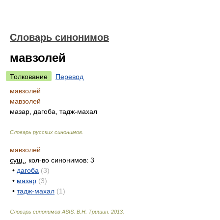
Словарь синонимов
мавзолей
Толкование
Перевод
мавзолей
мавзолей
мазар, дагоба, тадж-махал
Словарь русских синонимов
.
мавзолей
сущ.
, кол-во синонимов: 3
•
дагоба
(3)
•
мазар
(3)
•
тадж-махал
(1)
Словарь синонимов ASIS.
В.Н. Тришин
.
2013
.