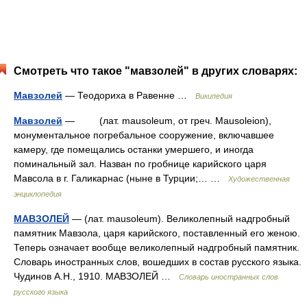
Смотреть что такое "мавзолей" в других словарях:
Мавзолей
— Теодориха в Равенне …
Википедия
Мавзолей
— (лат. mausoleum, от греч. Mausoleion),
монументальное погребальное сооружение, включавшее
камеру, где помещались останки умершего, и иногда
поминальный зал. Назван по гробнице карийского царя
Мавсола в г. Галикарнас (ныне в Турции;… …
Художественная
энциклопедия
МАВЗОЛЕЙ
— (лат. mausoleum). Великолепный надгробный
памятник Мавзола, царя карийского, поставленный его женою.
Теперь означает вообще великолепный надгробный памятник.
Словарь иностранных слов, вошедших в состав русского языка.
Чудинов А.Н., 1910. МАВЗОЛЕЙ …
Словарь иностранных слов
русского языка