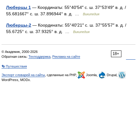
Люберцы 1
— Координаты: 55°40′54″ с. ш. 37°53′49″ в. д. /
55.681667° с. ш. 37.896944° в. д. …
Википедия
Люберцы-2
— Координаты: 55°40′21″ с. ш. 37°55′57″ в. д. /
55.6725° с. ш. 37.9325° в. д. …
Википедия
© Академик, 2000-2026
18+
Обратная связь:
Техподдержка
,
Реклама на сайте
👣 Путешествия
Экспорт словарей на сайты
, сделанные на PHP,
Joomla,
Drupal,
WordPress, MODx.