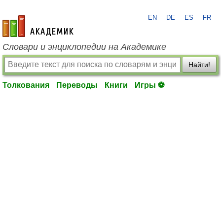
EN
DE
ES
FR
academic.ru
Словари и энциклопедии на Академике
Найти!
Толкования
Переводы
Книги
Игры ⚽