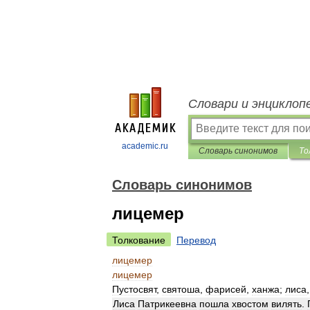
Словари и энциклоп
academic.ru
Словарь синонимов
То
Словарь синонимов
лицемер
Толкование
Перевод
лицемер
лицемер
Пустосвят
,
святоша
,
фарисей
,
ханжа
;
лиса
Лиса
Патрикеевна
пошла
хвостом
вилять
.