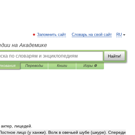
Запомнить сайт
Словарь на свой сайт
RU
едии на Академике
Найти!
лкования
Переводы
Книги
Игры ⚽
,
актер
,
лицедей
.
Постное
лицо
(
у
ханжи
).
Волк
в
овечьей
шубе
(
шкуре
).
Спереди