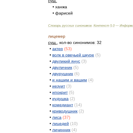
сущ
.
•
ханжа
•
фарисей
Словарь
русских
синонимов
.
Контекст
5
.
0
—
Информ
лицемер
сущ
.
,
кол
-
во
синонимов:
32
•
актер
(
53
)
•
волк
в
овечьей
шкуре
(
5
)
•
двуликий
янус
(
3
)
•
двуличник
(
5
)
•
двурушник
(
6
)
•
и
нашим
и
вашим
(
4
)
•
иезуит
(
3
)
•
ипокрит
(
5
)
•
иудушка
(
2
)
•
комедиант
(
14
)
•
криводушник
(
2
)
•
лиса
(
37
)
•
лицедей
(
10
)
•
личинник
(
4
)