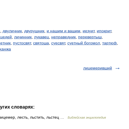
с
,
двуличник
,
двурушник
,
и нашим и вашим
,
иезуит
,
ипокрит
,
ицедей
,
личинник
,
лукавец
,
неправедник
,
перевертыш
,
етник
,
пустосвят
,
святоша
,
суесвят
,
суетный богомол
,
тартюф
,
ханжа
лицемеривший
угих словарях:
ицемер, лесть, льстить, льстец …
Библейская энциклопедия