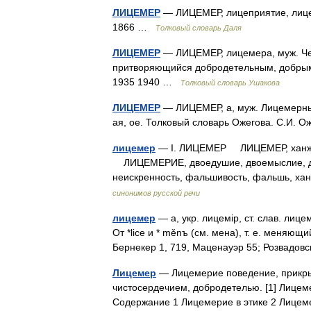
ЛИЦЕМЕР
— ЛИЦЕМЕР, лицеприятие, лицевк
1866 …
Толковый словарь Даля
ЛИЦЕМЕР
— ЛИЦЕМЕР, лицемера, муж. Че
притворяющийся добродетельным, добрым,
1935 1940 …
Толковый словарь Ушакова
ЛИЦЕМЕР
— ЛИЦЕМЕР, а, муж. Лицемерный ч
ая, ое. Толковый словарь Ожегова. С.И. 
лицемер
— I. ЛИЦЕМЕР ЛИЦЕМЕР, ханжа, 
ЛИЦЕМЕРИЕ, двоедушие, двоемыслие, дво
неискренность, фальшивость, фальшь, ха
синонимов русской речи
лицемер
— а, укр. лицемiр, ст. слав. лицемѣ
От *lice и * měnъ (см. мена), т. е. меняющи
Бернекер 1, 719, Маценауэр 55; Розвадо
Лицемер
— Лицемерие поведение, прикры
чистосердечием, добродетелью. [1] Лицеме
Содержание 1 Лицемерие в этике 2 Лице