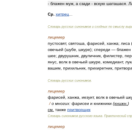
-
блажен
муж
,
а
сзади
-
вскую
шаташася
.
Л
Ср
.
хитрец
...
Словарь
русских
синонимов
и
сходных
по
смыслу
выр
лицемер
пустосвят
,
святоша
,
фарисей
,
ханжа
;
лиса
овечьей
(
шубе
,
шкуре
);
спереди
—
блажен
шее
;
двурушник
,
двуличник
,
филистер
,
пер
янус
,
волк
в
овечьей
шкуре
,
комедиант
,
лук
вашим
,
прихильник
,
прихиретник
,
притвор
Словарь
русских
синонимов
.
лицемер
фарисей
,
ханжа
,
иезуит
,
волк
в
овечьей
шк
/
о
многих:
фарисеи
и
книжники
(
книжн
.
)
см
.
также
притворщик
Словарь
синонимов
русского
языка
.
Практический
сп
лицемер