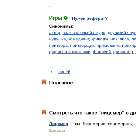
.
Игры ⚽
Нужен реферат?
Синонимы
:
актер
,
волк в овечьей шкуре
,
двуликий яну
иудушка
,
комедиант
,
криводушник
,
лиса
,
л
притвора
,
притворщик
,
прихильник
,
прихир
фарисеи и книжники
,
фарисей
,
филистер
,
лицей
Полезное
Смотреть что такое "лицемер" в др
Лицемер
— см. Лицемерие, лицемерить, л
Брокгауза