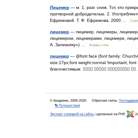
Лицемер
— м. 1. разг. сниж. Тот, кто при
притворной добродетелью. 2. Употребляет
Ефремовой. Т. Ф. Ефремова. 2000 …
Совр
лицемер
— лицемер, лицемеры, лицемера
лицемером, лицемерами, лицемере, лицем
А. Зализняку») …
Формы слов
лицемер
— @font face {font family: ChurchAri
size:17px;font weight:normal !important; fon
благочестивым.    
© Академик, 2000-2026
Обратная связь:
Техподдерж
👣 Путешествия
Экспорт словарей на сайты
, сделанные на PHP,
Jo