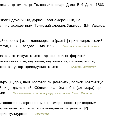
а и пр. см. лицо. Толковый словарь Даля. В.И. Даль. 1863
ловек двуличный, дурной, злонамеренный, но
 чистосердечным. Толковый словарь Ушакова. Д.Н. Ушаков.
еловек. | жен. лицемерка, и (разг.). | прил. лицемерский,
Ожегов, Н.Ю. Шведова. 1949 1992 …
Толковый словарь Ожегова
книжн. иезуит, книжн. тартюф, книжн. фарисей
йственность, двуличие, двуличность, лицемерность,
нжество, устар. криводушие, книжн.… …
Словарь-тезаурус
ръ (Супр.), чеш. licoměřiti лицемерить , польск. licemierzyc.
й лица, двуличный . Сближено с měra, měriti (см. мера); ср.
вский …
Этимологический словарь русского языка Макса Фасмера
вающее неискренность, злонамеренность притворным
рие качество, свойство и поведение лицемера. [2]
мерие культурное …
Википедия