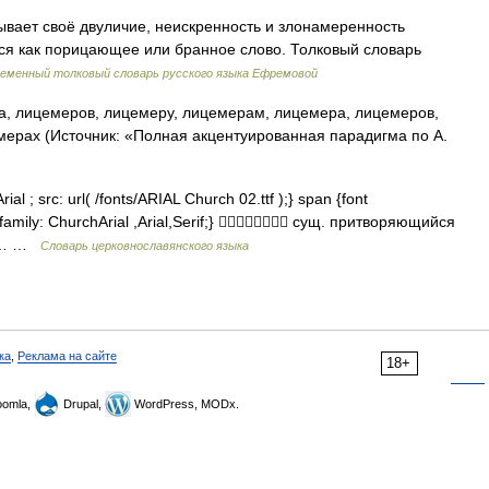
крывает своё двуличие, неискренность и злонамеренность
ся как порицающее или бранное слово. Толковый словарь
еменный толковый словарь русского языка Ефремовой
, лицемеров, лицемеру, лицемерам, лицемера, лицемеров,
ерах (Источник: «Полная акцентуированная парадигма по А.
al ; src: url( /fonts/ARIAL Church 02.ttf );} span {font
t family: ChurchArial ,Arial,Serif;}  сущ. притворяющийся
… …
Словарь церковнославянского языка
ка
,
Реклама на сайте
18+
omla,
Drupal,
WordPress, MODx.