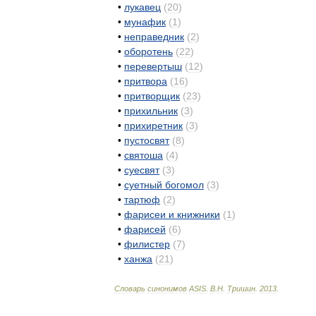
•
лукавец
(
20
)
•
мунафик
(
1
)
•
неправедник
(
2
)
•
оборотень
(
22
)
•
перевертыш
(
12
)
•
притвора
(
16
)
•
притворщик
(
23
)
•
прихильник
(
3
)
•
прихиретник
(
3
)
•
пустосвят
(
8
)
•
святоша
(
4
)
•
суесвят
(
3
)
•
суетный
богомол
(
3
)
•
тартюф
(
2
)
•
фарисеи
и
книжники
(
1
)
•
фарисей
(
6
)
•
филистер
(
7
)
•
ханжа
(
21
)
Словарь
синонимов
ASIS
.
В
.
Н
.
Тришин
.
2013
.