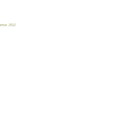
атик
.
2012
.