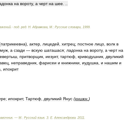
адонка
на
вороту
,
а
черт
на
шее
. ..
ажений
.-
под
.
ред
.
Н
.
Абрамова
,
М
.
:
Русские
словари
,
1999
.
(
патрикеевна
),
актер
,
лицедей
,
хитрец
;
постное
лицо
,
волк
в
муж
,
а
сзади
—
вскую
шаташася
;
ладонка
на
вороту
,
а
черт
на
евертыш
,
притворщик
,
иезуит
,
тартюф
,
криводушник
,
двуликий
авец
,
неправедник
,
фарисеи
и
книжники
,
иудушка
,
и
нашим
и
а
,
ипокрит
уре
;
ипокрит
,
Тартюф
,
двуликий
Янус
(
книжн
.
)
равочник
. —
М
.
:
Русский
язык
.
З
.
Е
.
Александрова
.
2011
.