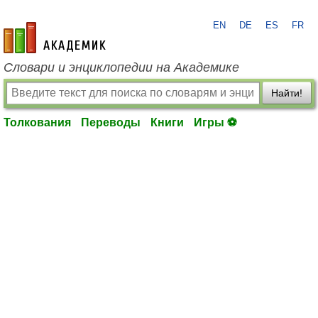
EN
DE
ES
FR
academic.ru
Словари и энциклопедии на Академике
Найти!
Толкования
Переводы
Книги
Игры ⚽