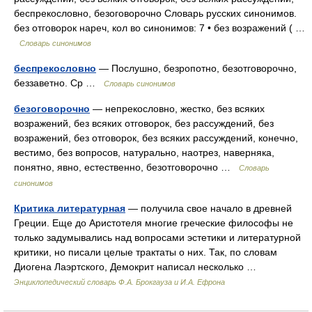
беспрекословно, безоговорочно Словарь русских синонимов.
без отговорок нареч, кол во синонимов: 7 • без возражений ( …
Словарь синонимов
беспрекословно
— Послушно, безропотно, безотговорочно,
беззаветно. Ср …
Словарь синонимов
безоговорочно
— непрекословно, жестко, без всяких
возражений, без всяких отговорок, без рассуждений, без
возражений, без отговорок, без всяких рассуждений, конечно,
вестимо, без вопросов, натурально, наотрез, наверняка,
понятно, явно, естественно, безотговорочно …
Словарь
синонимов
Критика литературная
— получила свое начало в древней
Греции. Еще до Аристотеля многие греческие философы не
только задумывались над вопросами эстетики и литературной
критики, но писали целые трактаты о них. Так, по словам
Диогена Лаэртского, Демокрит написал несколько …
Энциклопедический словарь Ф.А. Брокгауза и И.А. Ефрона