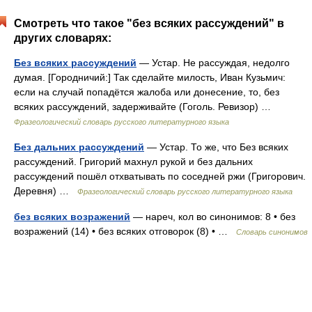
Смотреть что такое "без всяких рассуждений" в
других словарях:
Без всяких рассуждений
— Устар. Не рассуждая, недолго
думая. [Городничий:] Так сделайте милость, Иван Кузьмич:
если на случай попадётся жалоба или донесение, то, без
всяких рассуждений, задерживайте (Гоголь. Ревизор) …
Фразеологический словарь русского литературного языка
Без дальних рассуждений
— Устар. То же, что Без всяких
рассуждений. Григорий махнул рукой и без дальних
рассуждений пошёл отхватывать по соседней ржи (Григорович.
Деревня) …
Фразеологический словарь русского литературного языка
без всяких возражений
— нареч, кол во синонимов: 8 • без
возражений (14) • без всяких отговорок (8) • …
Словарь синонимов