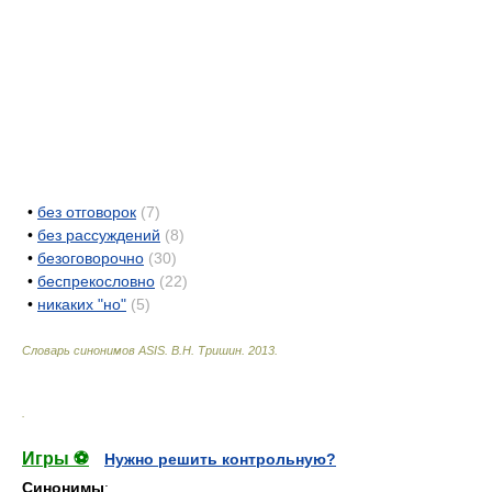
•
без отговорок
(7)
•
без рассуждений
(8)
•
безоговорочно
(30)
•
беспрекословно
(22)
•
никаких "но"
(5)
Словарь синонимов ASIS.
В.Н. Тришин
.
2013
.
.
Игры ⚽
Нужно решить контрольную?
Синонимы
: