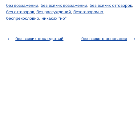
без возражений
,
без всяких возражений
,
без всяких отговорок
,
без отговорок
,
без рассуждений
,
безоговорочно
,
беспрекословно
,
никаких "но"
без всяких последствий
без всякого основания