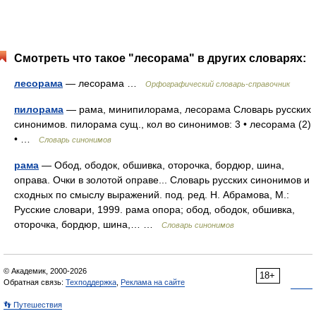
Смотреть что такое "лесорама" в других словарях:
лесорама
— лесорама …
Орфографический словарь-справочник
пилорама
— рама, минипилорама, лесорама Словарь русских
синонимов. пилорама сущ., кол во синонимов: 3 • лесорама (2)
• …
Словарь синонимов
рама
— Обод, ободок, обшивка, оторочка, бордюр, шина,
оправа. Очки в золотой оправе... Словарь русских синонимов и
сходных по смыслу выражений. под. ред. Н. Абрамова, М.:
Русские словари, 1999. рама опора; обод, ободок, обшивка,
оторочка, бордюр, шина,… …
Словарь синонимов
© Академик, 2000-2026
18+
Обратная связь:
Техподдержка
,
Реклама на сайте
👣 Путешествия