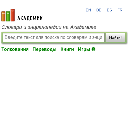
EN
DE
ES
FR
academic.ru
Словари и энциклопедии на Академике
Найти!
Толкования
Переводы
Книги
Игры ⚽