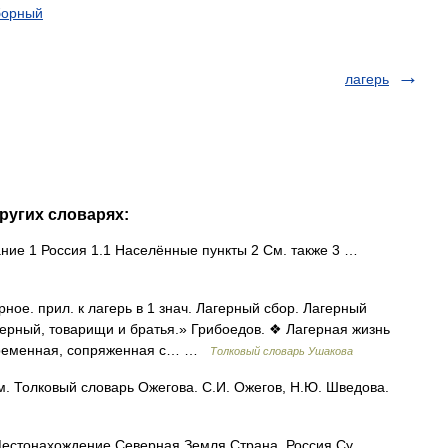
борный
лагерь
ругих словарях:
ие 1 Россия 1.1 Населённые пункты 2 См. также 3 …
ое. прил. к лагерь в 1 знач. Лагерный сбор. Лагерный
герный, товарищи и братья.» Грибоедов. ❖ Лагерная жизнь
х, временная, сопряженная с… …
Толковый словарь Ушакова
 м. Толковый словарь Ожегова. С.И. Ожегов, Н.Ю. Шведова.
естонахождение Северная Земля Страна Россия Су …