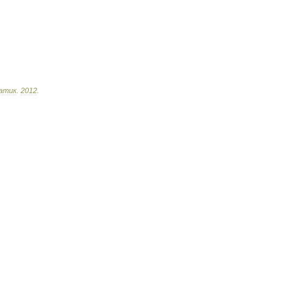
атик
.
2012
.