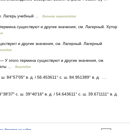
. Лагерь учебный …
Военная энциклопедия
термина существуют и другие значения, см. Лагерный. Хутор
ия
ествуют и другие значения, см. Лагерный. Лагерный
кипедия
— У этого термина существуют и другие значения, см.
инаты …
Википедия
ш. 84°57′05″ в. д. / 56.453611° с. ш. 84.951389° в. д. …
8′37″ с. ш. 39°40′16″ в. д. / 54.643611° с. ш. 39.671111° в. д.
ка
,
Реклама на сайте