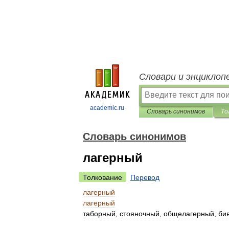
Словари и энциклоп
academic.ru
Словарь синонимов
То
Словарь синонимов
лагерный
Толкование
Перевод
лагерный
лагерный
таборный
,
стояночный
,
общелагерный
,
би