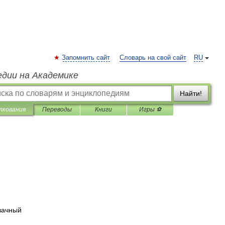
Запомнить сайт
Словарь на свой сайт
RU
едии на Академике
Найти!
лкования
Переводы
Книги
Игры ⚽
вачный