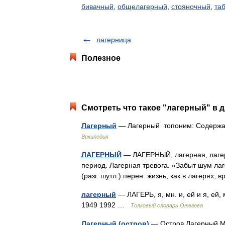
бивачный
,
общелагерный
,
стояночный
,
та
лагерница
Полезное
Смотреть что такое "лагерный" в д
Лагерный
— Лагерный топоним: Содержан
Википедия
ЛАГЕРНЫЙ
— ЛАГЕРНЫЙ, лагерная, лагерн
период. Лагерная тревога. «Забыт шум ла
(разг. шутл.) перен. жизнь, как в лагеря
лагерный
— ЛАГЕРЬ, я, мн. и, ей и я, ей,
1949 1992 …
Толковый словарь Ожегова
Лагерный (остров)
— Остров Лагерный М