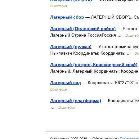
Википедия
Лагерный сбор
— ЛАГЕРНЫЙ СБОРЪ. См
Лагерный (Орловский район)
— У этого 
Лагерный Страна РоссияРоссия …
Википед
Лагерный (вулкан)
— У этого термина сущ
Ныкпавкэн Координаты: Координаты …
Ви
Лагерный (остров, Красноярский край)
Лагерный. Лагерный Координаты: Коорд
Лагерный сад
— Координаты: 56°27′13″ с. 
Википедия
Лагерный (платформа)
— Координаты: 54°3
…
Википедия
© Академик, 2000-2026
Обратная связь:
Техподдерж