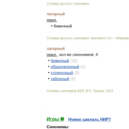
Словарь
русских
синонимов
.
лагерный
прил
.
•
бивачный
Словарь
русских
синонимов
.
Контекст
5
.
0
—
Информ
лагерный
прил
.
,
кол
-
во
синонимов:
4
•
бивачный
(
11
)
•
общелагерный
(
1
)
•
стояночный
(
3
)
•
таборный
(
2
)
Словарь
синонимов
ASIS
.
В
.
Н
.
Тришин
.
2013
.
.
Игры ⚽
Нужно сделать НИР?
Синонимы
: