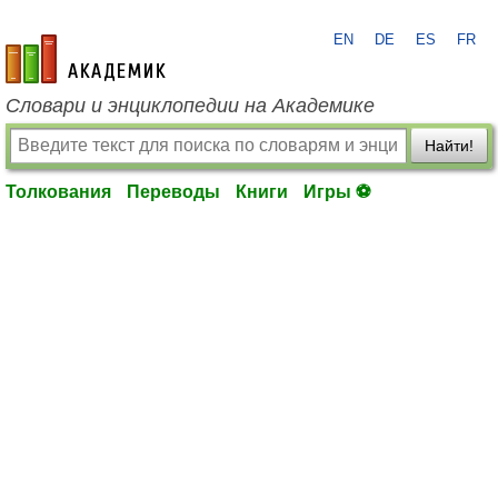
EN
DE
ES
FR
academic.ru
Словари и энциклопедии на Академике
Найти!
Толкования
Переводы
Книги
Игры ⚽