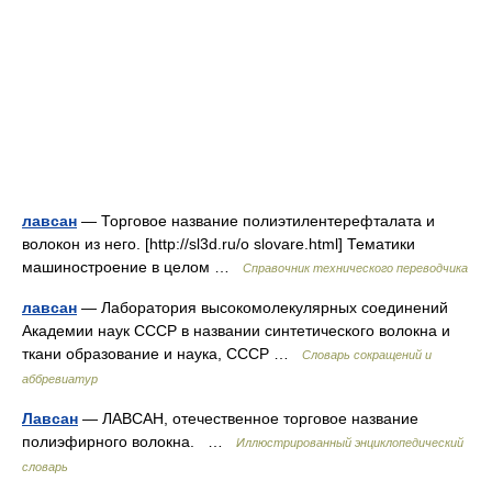
лавсан
— Торговое название полиэтилентерефталата и
волокон из него. [http://sl3d.ru/o slovare.html] Тематики
машиностроение в целом …
Справочник технического переводчика
лавсан
— Лаборатория высокомолекулярных соединений
Академии наук СССР в названии синтетического волокна и
ткани образование и наука, СССР …
Словарь сокращений и
аббревиатур
Лавсан
— ЛАВСАН, отечественное торговое название
полиэфирного волокна. …
Иллюстрированный энциклопедический
словарь