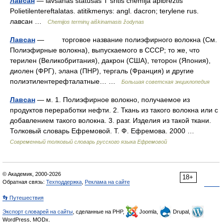
лавсан
— lavsanas statusas T sritis chemija apibrėžtis
Polietilentereftalatas. atitikmenys: angl. dacron; terylene rus.
лавсан …
Chemijos terminų aiškinamasis žodynas
Лавсан
— торговое название полиэфирного волокна (См.
Полиэфирные волокна), выпускаемого в СССР; то же, что
терилен (Великобритания), дакрон (США), теторон (Япония),
диолен (ФРГ), элана (ПНР), тергаль (Франция) и другие
полиэтилентерефталатные… …
Большая советская энциклопедия
Лавсан
— м. 1. Полиэфирное волокно, получаемое из
продуктов переработки нефти. 2. Ткань из такого волокна или с
добавлением такого волокна. 3. разг. Изделия из такой ткани.
Толковый словарь Ефремовой. Т. Ф. Ефремова. 2000 …
Современный толковый словарь русского языка Ефремовой
© Академик, 2000-2026
18+
Обратная связь:
Техподдержка
,
Реклама на сайте
👣 Путешествия
Экспорт словарей на сайты
, сделанные на PHP,
Joomla,
Drupal,
WordPress, MODx.