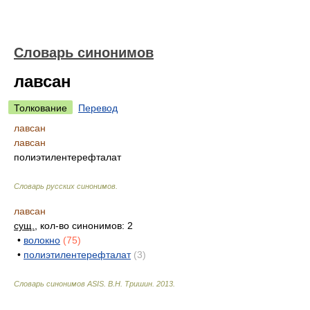
Словарь синонимов
лавсан
Толкование
Перевод
лавсан
лавсан
полиэтилентерефталат
Словарь русских синонимов
.
лавсан
сущ.
, кол-во синонимов: 2
•
волокно
(75)
•
полиэтилентерефталат
(3)
Словарь синонимов ASIS.
В.Н. Тришин
.
2013
.