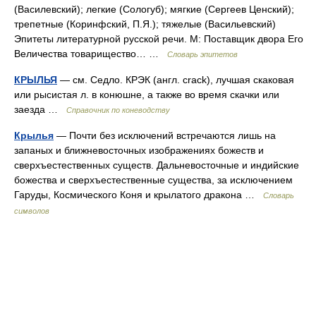
(Василевский); легкие (Сологуб); мягкие (Сергеев Ценский);
трепетные (Коринфский, П.Я.); тяжелые (Васильевский)
Эпитеты литературной русской речи. М: Поставщик двора Его
Величества товарищество… …
Словарь эпитетов
КРЫЛЬЯ
— см. Седло. КРЭК (англ. crack), лучшая скаковая
или рысистая л. в конюшне, а также во время скачки или
заезда …
Справочник по коневодству
Крылья
— Почти без исключений встречаются лишь на
запаных и ближневосточных изображениях божеств и
сверхъестественных существ. Дальневосточные и индийские
божества и сверхъестественные существа, за исключением
Гаруды, Космического Коня и крылатого дракона …
Словарь
символов