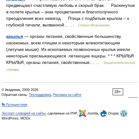
предвещают счастливую любовь и скорый брак. Раскинутые
в полете крылья – знак процветания и благополучного
преодоления всех невзгод. Птица с подбитым крылом – к
глубокой печали, вызванной… …
Сонник Мельникова
крылья
— органы летания, свойственные большинству
насекомых, всем птицам и некоторым млекопитающим
(летучие мыши). Из ископаемых позвоночных крылья имели
некоторые пресмыкающиеся летающие ящеры. * * * КРЫЛЬЯ
КРЫЛЬЯ, органы летания, свойственные… …
Энциклопедический
словарь
© Академик, 2000-2026
18+
Обратная связь:
Техподдержка
,
Реклама на сайте
👣 Путешествия
Экспорт словарей на сайты
, сделанные на PHP,
Joomla,
Drupal,
WordPress, MODx.