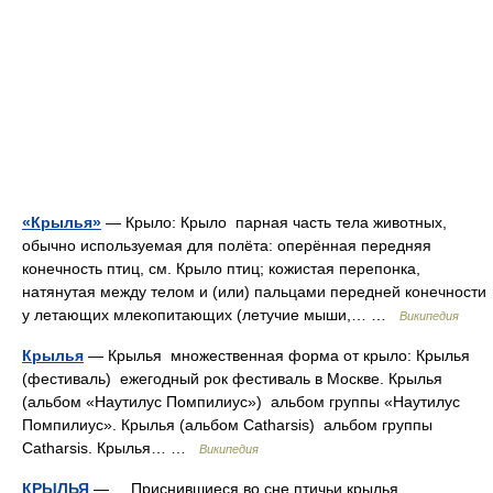
«Крылья»
— Крыло: Крыло парная часть тела животных,
обычно используемая для полёта: оперённая передняя
конечность птиц, см. Крыло птиц; кожистая перепонка,
натянутая между телом и (или) пальцами передней конечности
у летающих млекопитающих (летучие мыши,… …
Википедия
Крылья
— Крылья множественная форма от крыло: Крылья
(фестиваль) ежегодный рок фестиваль в Москве. Крылья
(альбом «Наутилус Помпилиус») альбом группы «Наутилус
Помпилиус». Крылья (альбом Catharsis) альбом группы
Catharsis. Крылья… …
Википедия
КРЫЛЬЯ
— Приснившиеся во сне птичьи крылья