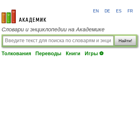
EN
DE
ES
FR
academic.ru
Словари и энциклопедии на Академике
Найти!
Толкования
Переводы
Книги
Игры ⚽