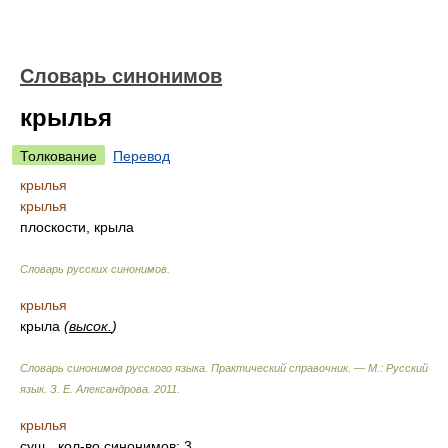
Словарь синонимов
крылья
Толкование
Перевод
крылья
крылья
плоскости, крыла
Словарь русских синонимов
.
крылья
крыла
(
высок.
)
Словарь синонимов русского языка. Практический справочник. — М.: Русский
язык.
З. Е. Александрова
.
2011
.
крылья
сущ.
, кол-во синонимов: 3