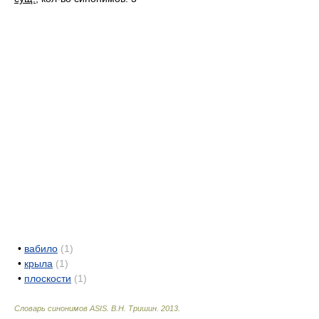
•
вабило
(1)
•
крыла
(1)
•
плоскости
(1)
Словарь синонимов ASIS.
В.Н. Тришин
.
2013
.