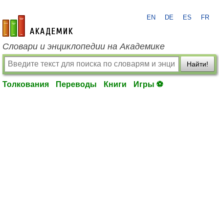
EN
DE
ES
FR
academic.ru
Словари и энциклопедии на Академике
Найти!
Толкования
Переводы
Книги
Игры ⚽