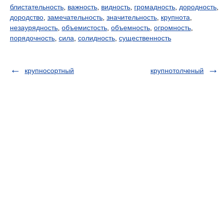
блистательность
,
важность
,
видность
,
громадность
,
дородность
,
дородство
,
замечательность
,
значительность
,
крупнота
,
незаурядность
,
объемистость
,
объемность
,
огромность
,
порядочность
,
сила
,
солидность
,
существенность
крупносортный
крупнотолченый