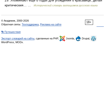
29. Упоминают еще о годах для угождения о красавице, делая
критическия… …
Исторический словарь галлицизмов русского языка
© Академик, 2000-2026
18+
Обратная связь:
Техподдержка
,
Реклама на сайте
👣 Путешествия
Экспорт словарей на сайты
, сделанные на PHP,
Joomla,
Drupal,
WordPress, MODx.