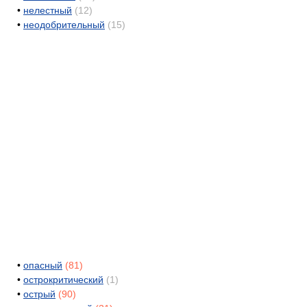
•
нелестный
(12)
•
неодобрительный
(15)
•
опасный
(81)
•
острокритический
(1)
•
острый
(90)