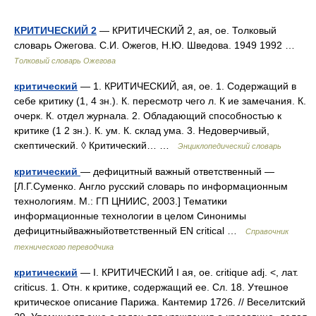
КРИТИЧЕСКИЙ 2
— КРИТИЧЕСКИЙ 2, ая, ое. Толковый
словарь Ожегова. С.И. Ожегов, Н.Ю. Шведова. 1949 1992 …
Толковый словарь Ожегова
критический
— 1. КРИТИЧЕСКИЙ, ая, ое. 1. Содержащий в
себе критику (1, 4 зн.). К. пересмотр чего л. К ие замечания. К.
очерк. К. отдел журнала. 2. Обладающий способностью к
критике (1 2 зн.). К. ум. К. склад ума. 3. Недоверчивый,
скептический. ◊ Критический… …
Энциклопедический словарь
критический
— дефицитный важный ответственный —
[Л.Г.Суменко. Англо русский словарь по информационным
технологиям. М.: ГП ЦНИИС, 2003.] Тематики
информационные технологии в целом Синонимы
дефицитныйважныйответственный EN critical …
Справочник
технического переводчика
критический
— I. КРИТИЧЕСКИЙ I ая, ое. critique adj. <, лат.
criticus. 1. Отн. к критике, содержащий ее. Сл. 18. Утешное
критическое описание Парижа. Кантемир 1726. // Веселитский