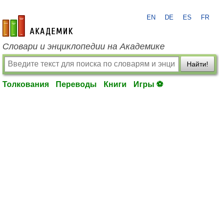
EN
DE
ES
FR
academic.ru
Словари и энциклопедии на Академике
Найти!
Толкования
Переводы
Книги
Игры ⚽