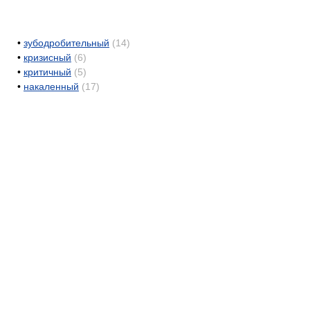
•
зубодробительный
(14)
•
кризисный
(6)
•
критичный
(5)
•
накаленный
(17)