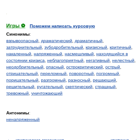
.
Игры ⚽
Поможем написать курсовую
Синонимы
:
взрывоопасный
,
драматический
,
драматичный
,
затруднительный
,
зубодробительный
,
кризисный
,
критичный
,
накаленный
,
напряженный
,
насмешливый
,
находящийся в
состоянии кризиса
,
неблагоприятный
,
негативный
,
нелестный
,
неодобрительный
,
опасный
,
острокритический
,
острый
,
отрицательный
,
переломный
,
поворотный
,
погромный
,
порицательный
,
разгромный
,
разносный
,
решающий
,
решительный
,
ругательный
,
скептический
,
страшный
,
тревожный
,
уничтожающий
Антонимы
:
ненапряженный