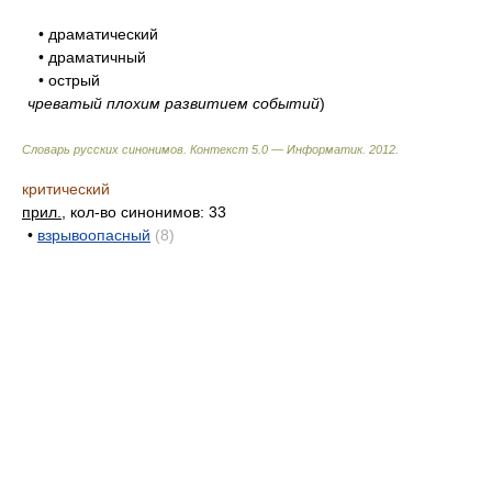
• драматический
• драматичный
• острый
чреватый плохим развитием событий
)
Словарь русских синонимов. Контекст 5.0 — Информатик.
2012
.
критический
прил.
, кол-во синонимов: 33
•
взрывоопасный
(8)