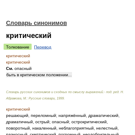
Словарь синонимов
критический
Толкование
Перевод
критический
критический
См.
опасный
быть в критическом положении...
Словарь русских синонимов и сходных по смыслу выражений.- под. ред. Н.
Абрамова, М.: Русские словари
,
1999
.
критический
решающий, переломный; напряжённый, драматический,
драматичный, острый; опасный; острокритический,
поворотный, накаленный, неблагоприятный, нелестный,
разносный, скептический, погромный, неодобрительный,