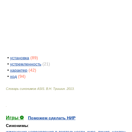
•
установка
(89)
•
устремленность
(21)
•
характер
(42)
•
ход
(94)
Словарь синонимов ASIS.
В.Н. Тришин
.
2013
.
.
Игры ⚽
Поможем сделать НИР
Синонимы
:
изменение направления в деятельности
,
курс
,
линия
,
наклон
,