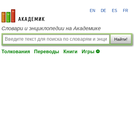
EN
DE
ES
FR
academic.ru
Словари и энциклопедии на Академике
Найти!
Толкования
Переводы
Книги
Игры ⚽