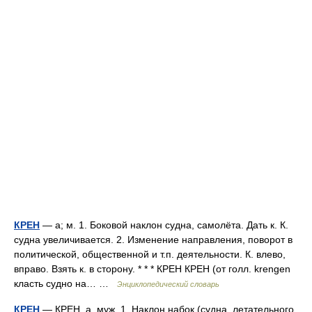
КРЕН
— а; м. 1. Боковой наклон судна, самолёта. Дать к. К.
судна увеличивается. 2. Изменение направления, поворот в
политической, общественной и т.п. деятельности. К. влево,
вправо. Взять к. в сторону. * * * КРЕН КРЕН (от голл. krengen
класть судно на… …
Энциклопедический словарь
КРЕН
— КРЕН, а, муж. 1. Наклон набок (судна, летательного