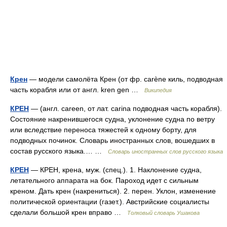
Крен
— модели самолёта Крен (от фр. carène киль, подводная
часть корабля или от англ. kren gen …
Википедия
КРЕН
— (англ. careen, от лат. carina подводная часть корабля).
Состояние накренившегося судна, уклонение судна по ветру
или вследствие переноса тяжестей к одному борту, для
подводных починок. Словарь иностранных слов, вошедших в
состав русского языка.… …
Словарь иностранных слов русского языка
КРЕН
— КРЕН, крена, муж. (спец.). 1. Наклонение судна,
летательного аппарата на бок. Пароход идет с сильным
креном. Дать крен (накрениться). 2. перен. Уклон, изменение
политической ориентации (газет.). Австрийские социалисты
сделали большой крен вправо …
Толковый словарь Ушакова