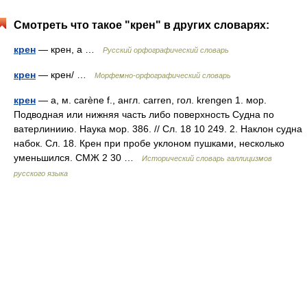
Смотреть что такое "крен" в других словарях:
крен
— крен, а …
Русский орфографический словарь
крен
— крен/ …
Морфемно-орфографический словарь
крен
— а, м. carène f., англ. carren, гол. krengen 1. мор.
Подводная или нижняя часть либо поверхность Судна по
ватерлиниию. Наука мор. 386. // Сл. 18 10 249. 2. Наклон судна
набок. Сл. 18. Крен при пробе уклоном пушками, несколько
уменьшился. СМЖ 2 30 …
Исторический словарь галлицизмов
русского языка