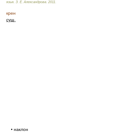
язык.
З. Е. Александрова
.
2011
.
крен
сущ.
• наклон