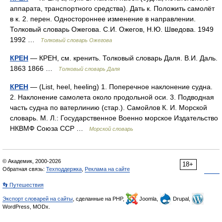
аппарата, транспортного средства). Дать к. Положить самолёт
в к. 2. перен. Одностороннее изменение в направлении.
Толковый словарь Ожегова. С.И. Ожегов, Н.Ю. Шведова. 1949
1992 …
Толковый словарь Ожегова
КРЕН
— КРЕН, см. кренить. Толковый словарь Даля. В.И. Даль.
1863 1866 …
Толковый словарь Даля
КРЕН
— (List, heel, heeling) 1. Поперечное наклонение судна.
2. Наклонение самолета около продольной оси. 3. Подводная
часть судна по ватерлинию (стар.). Самойлов К. И. Морской
словарь. М. Л.: Государственное Военно морское Издательство
НКВМФ Союза ССР …
Морской словарь
© Академик, 2000-2026
18+
Обратная связь:
Техподдержка
,
Реклама на сайте
👣 Путешествия
Экспорт словарей на сайты
, сделанные на PHP,
Joomla,
Drupal,
WordPress, MODx.