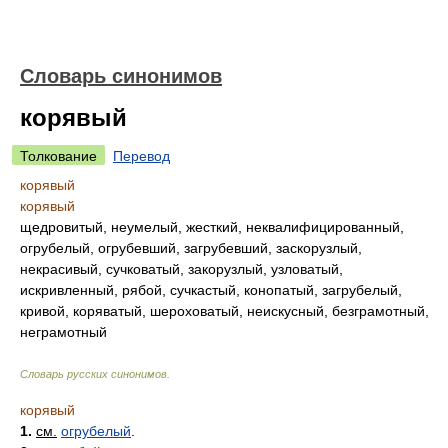
Словарь синонимов
корявый
Толкование
Перевод
корявый
корявый
щедровитый, неумелый, жесткий, неквалифицированный,
огрубелый, огрубевший, загрубевший, заскорузлый,
некрасивый, сучковатый, закорузлый, узловатый,
искривленный, рябой, сучкастый, конопатый, загрубелый,
кривой, коряватый, шероховатый, неискусный, безграмотный,
неграмотный
Словарь русских синонимов
.
корявый
1.
см.
огрубелый
.