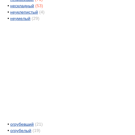
•
нескладный
(53)
•
неуклепистый
(4)
•
неумелый
(29)
•
огрубевший
(21)
•
огрубелый
(19)