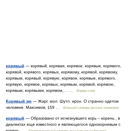
корявый
— корявый, корявая, корявое, корявые, корявого,
корявой, корявого, корявых, корявому, корявой, корявому,
корявым, корявый, корявую, корявое, корявые, корявого,
корявую, корявое, корявых, корявым, корявой, корявою,
корявым, корявыми, корявом,… …
Формы слов
Корявый зю
— Жарг. мол. Шутл. ирон. О странно одетом
человеке. Максимов, 159 …
Большой словарь русских поговорок
корявый
— Образовано от исчезнувшего корь – корень , в
диалектах еще известного и являющегося однокорневым с
корень …
Этимологический словарь русского языка Крылова