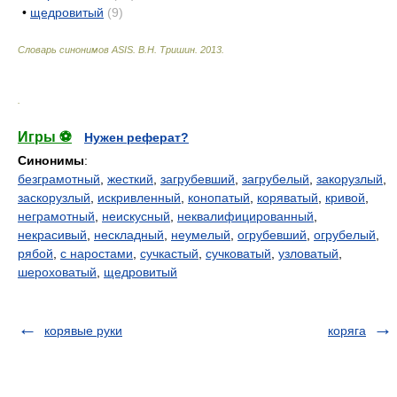
•
щедровитый
(9)
Словарь синонимов ASIS.
В.Н. Тришин
.
2013
.
.
Игры ⚽
Нужен реферат?
Синонимы
:
безграмотный
,
жесткий
,
загрубевший
,
загрубелый
,
закорузлый
,
заскорузлый
,
искривленный
,
конопатый
,
коряватый
,
кривой
,
неграмотный
,
неискусный
,
неквалифицированный
,
некрасивый
,
нескладный
,
неумелый
,
огрубевший
,
огрубелый
,
рябой
,
с наростами
,
сучкастый
,
сучковатый
,
узловатый
,
шероховатый
,
щедровитый
корявые руки
коряга