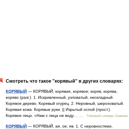
Смотреть что такое "корявый" в других словарях:
КОРЯВЫЙ
— КОРЯВЫЙ, корявая, корявое; коряв, корява,
коряво (разг.). 1. Искривленный, узловатый, нескладный.
Корявое дерево. Корявый огурец. 2. Неровный, шероховатый.
Корявая кожа. Корявые руки. || Изрытый оспой (прост.).
Корявое лицо. «Нам с лица не воду… …
Толковый словарь Ушакова
КОРЯВЫЙ
— КОРЯВЫЙ, ая, ое; яв. 1. С неровностями,