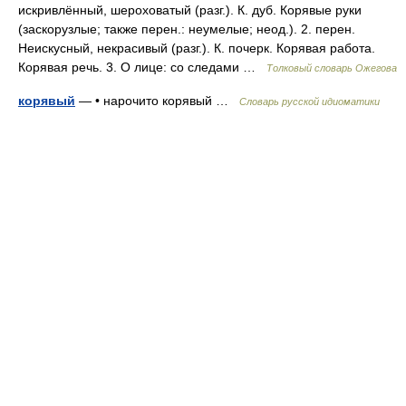
искривлённый, шероховатый (разг.). К. дуб. Корявые руки
(заскорузлые; также перен.: неумелые; неод.). 2. перен.
Неискусный, некрасивый (разг.). К. почерк. Корявая работа.
Корявая речь. 3. О лице: со следами …
Толковый словарь Ожегова
корявый
— • нарочито корявый …
Словарь русской идиоматики