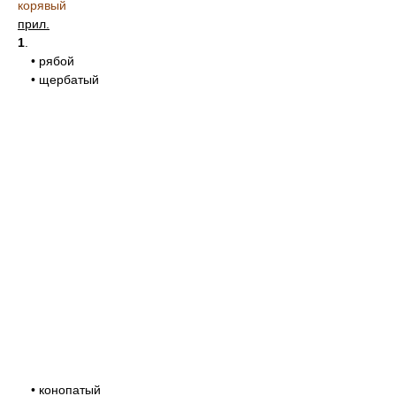
корявый
прил.
1
.
• рябой
• щербатый
• конопатый