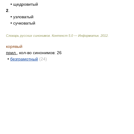
• щедровитый
2
.
• узловатый
• сучковатый
Словарь русских синонимов. Контекст 5.0 — Информатик.
2012
.
корявый
прил.
, кол-во синонимов: 26
•
безграмотный
(24)