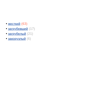
•
жесткий
(63)
•
загрубевший
(17)
•
загрубелый
(21)
•
закорузлый
(6)