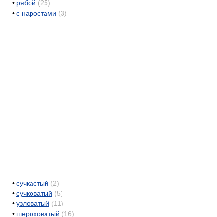
•
рябой
(25)
•
с наростами
(3)
•
сучкастый
(2)
•
сучковатый
(5)
•
узловатый
(11)
•
шероховатый
(16)