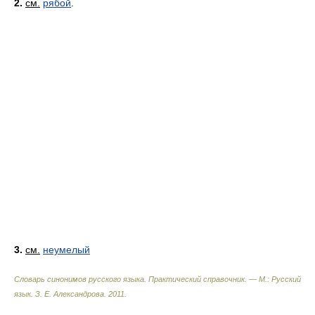
2.
см.
рябой
.
3.
см.
неумелый
Словарь синонимов русского языка. Практический справочник. — М.: Русский
язык.
З. Е. Александрова
.
2011
.