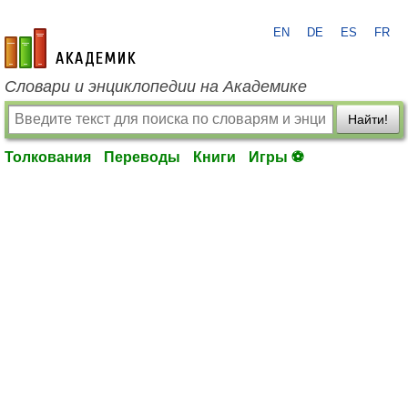
EN
DE
ES
FR
academic.ru
Словари и энциклопедии на Академике
Найти!
Толкования
Переводы
Книги
Игры ⚽