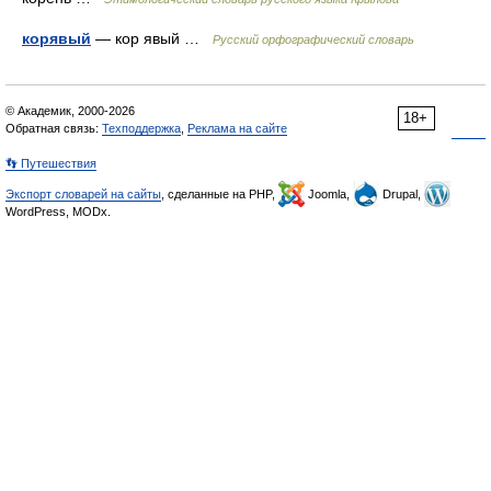
корявый
— кор явый …
Русский орфографический словарь
© Академик, 2000-2026
18+
Обратная связь:
Техподдержка
,
Реклама на сайте
👣 Путешествия
Экспорт словарей на сайты
, сделанные на PHP,
Joomla,
Drupal,
WordPress, MODx.