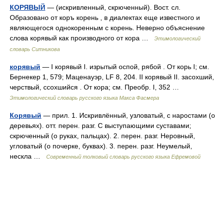
КОРЯВЫЙ
— (искривленный, скрюченный). Вост. сл.
Образовано от коръ корень , в диалектах еще известного и
являющегося однокоренным с корень. Неверно объяснение
слова корявый как производного от кора …
Этимологический
словарь Ситникова
корявый
— I корявый I. изрытый оспой, рябой . От корь I; см.
Бернекер 1, 579; Маценауэр, LF 8, 204. II корявый II. засохший,
черствый, ссохшийся . От кора; см. Преобр. I, 352 …
Этимологический словарь русского языка Макса Фасмера
Корявый
— прил. 1. Искривлённый, узловатый, с наростами (о
деревьях). отт. перен. разг. С выступающими суставами;
скрюченный (о руках, пальцах). 2. перен. разг. Неровный,
угловатый (о почерке, буквах). 3. перен. разг. Неумелый,
нескла …
Современный толковый словарь русского языка Ефремовой