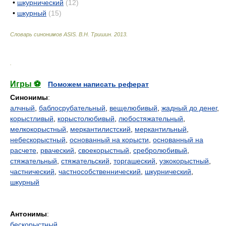
•
шкурнический
(12)
•
шкурный
(15)
Словарь синонимов ASIS.
В.Н. Тришин
.
2013
.
.
Игры ⚽
Поможем написать реферат
Синонимы
:
алчный
,
баблосрубательный
,
вещелюбивый
,
жадный до денег
,
корыстливый
,
корыстолюбивый
,
любостяжательный
,
мелкокорыстный
,
меркантилистский
,
меркантильный
,
небескорыстный
,
основанный на корысти
,
основанный на
расчете
,
рваческий
,
своекорыстный
,
сребролюбивый
,
стяжательный
,
стяжательский
,
торгашеский
,
узкокорыстный
,
частнический
,
частнособственнический
,
шкурнический
,
шкурный
Антонимы
:
бескорыстный