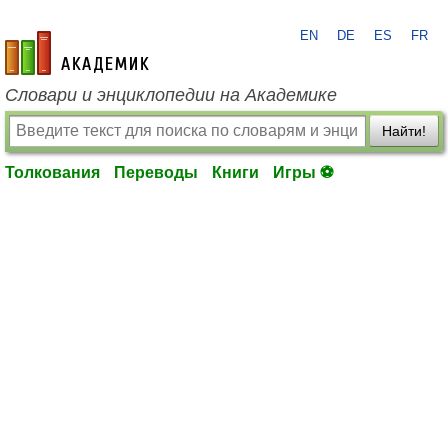
EN
DE
ES
FR
academic.ru
Словари и энциклопедии на Академике
Найти!
Толкования
Переводы
Книги
Игры ⚽