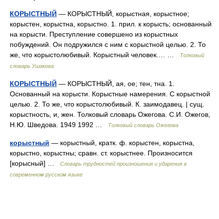
КОРЫСТНЫЙ
— КОРЫСТНЫЙ, корыстная, корыстное;
корыстен, корыстна, корыстно. 1. прил. к корысть; основанный
на корысти. Преступление совершено из корыстных
побуждений. Он подружился с ним с корыстной целью. 2. То
же, что корыстолюбивый. Корыстный человек.… …
Толковый
словарь Ушакова
КОРЫСТНЫЙ
— КОРЫСТНЫЙ, ая, ое; тен, тна. 1.
Основанный на корысти. Корыстные намерения. С корыстной
целью. 2. То же, что корыстолюбивый. К. заимодавец. | сущ.
корыстность, и, жен. Толковый словарь Ожегова. С.И. Ожегов,
Н.Ю. Шведова. 1949 1992 …
Толковый словарь Ожегова
корыстный
— корыстный, кратк. ф. корыстен, корыстна,
корыстно, корыстны; сравн. ст. корыстнее. Произносится
[корысный] …
Словарь трудностей произношения и ударения в
современном русском языке