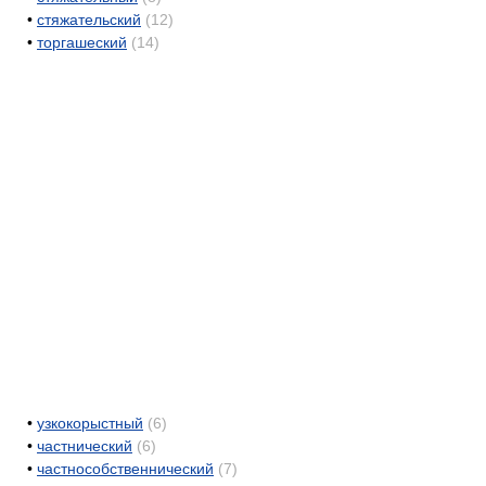
•
стяжательский
(12)
•
торгашеский
(14)
•
узкокорыстный
(6)
•
частнический
(6)
•
частнособственнический
(7)