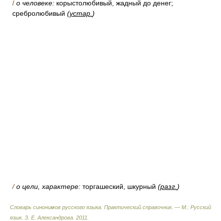
/
о человеке:
корыстолюбивый, жадный до денег;
сребролюбивый
(
устар.
)
/
о цели, характере:
торгашеский, шкурный
(
разг.
)
Словарь синонимов русского языка. Практический справочник. — М.: Русский
язык.
З. Е. Александрова
.
2011
.