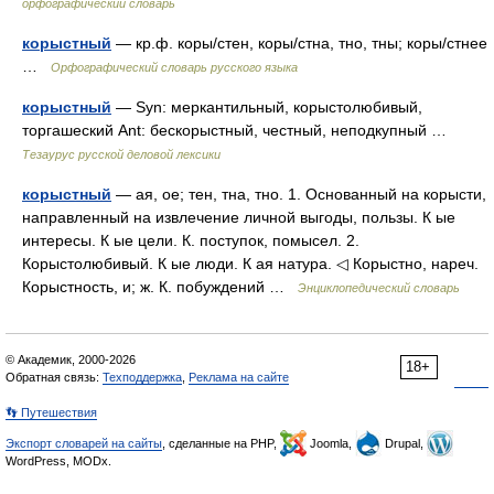
орфографический словарь
корыстный
— кр.ф. коры/стен, коры/стна, тно, тны; коры/стнее
…
Орфографический словарь русского языка
корыстный
— Syn: меркантильный, корыстолюбивый,
торгашеский Ant: бескорыстный, честный, неподкупный …
Тезаурус русской деловой лексики
корыстный
— ая, ое; тен, тна, тно. 1. Основанный на корысти,
направленный на извлечение личной выгоды, пользы. К ые
интересы. К ые цели. К. поступок, помысел. 2.
Корыстолюбивый. К ые люди. К ая натура. ◁ Корыстно, нареч.
Корыстность, и; ж. К. побуждений …
Энциклопедический словарь
© Академик, 2000-2026
18+
Обратная связь:
Техподдержка
,
Реклама на сайте
👣 Путешествия
Экспорт словарей на сайты
, сделанные на PHP,
Joomla,
Drupal,
WordPress, MODx.