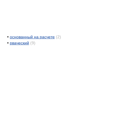
•
основанный на расчете
(2)
•
рваческий
(9)