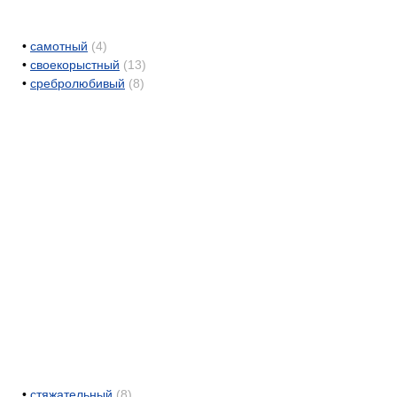
•
самотный
(4)
•
своекорыстный
(13)
•
сребролюбивый
(8)
•
стяжательный
(8)