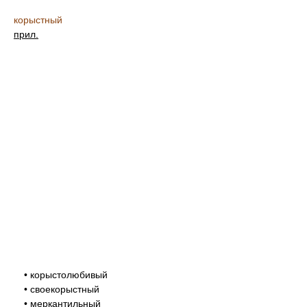
корыстный
прил.
• корыстолюбивый
• своекорыстный
• меркантильный