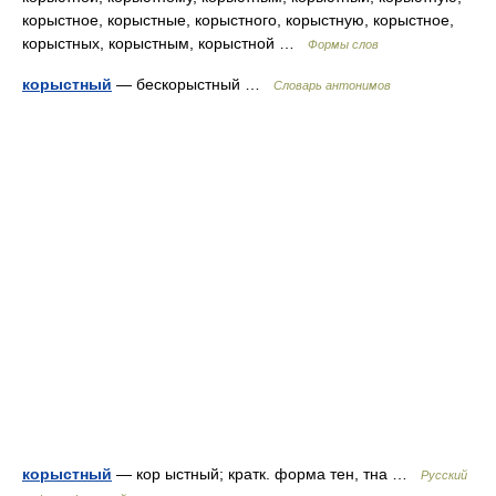
корыстное, корыстные, корыстного, корыстную, корыстное,
корыстных, корыстным, корыстной …
Формы слов
корыстный
— бескорыстный …
Словарь антонимов
корыстный
— кор ыстный; кратк. форма тен, тна …
Русский