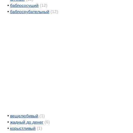
•
баблососущий
(12)
•
баблосрубательный
(12)
•
вещелюбивый
(1)
•
жадный до денег
(6)
•
корыстливый
(1)