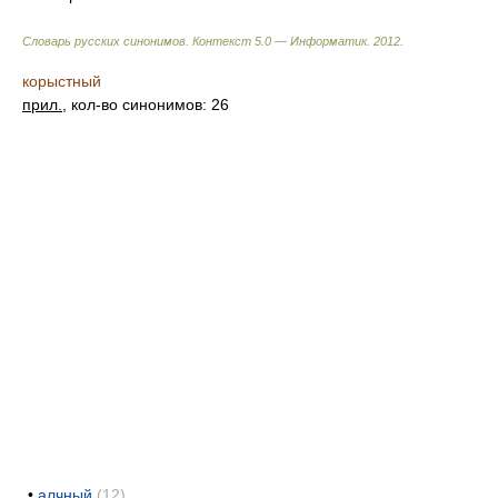
Словарь русских синонимов. Контекст 5.0 — Информатик.
2012
.
корыстный
прил.
, кол-во синонимов: 26
•
алчный
(12)