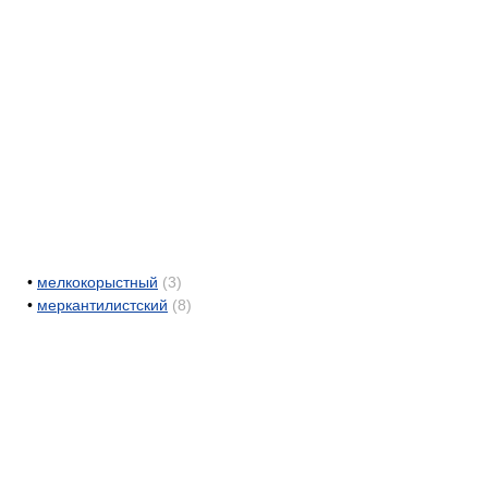
•
мелкокорыстный
(3)
•
меркантилистский
(8)