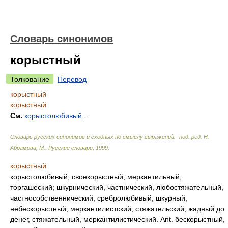
Словарь синонимов
корыстный
Толкование
Перевод
корыстный
корыстный
См.
корыстолюбивый
...
Словарь русских синонимов и сходных по смыслу выражений.- под. ред. Н.
Абрамова, М.: Русские словари
,
1999
.
корыстный
корыстолюбивый, своекорыстный, меркантильный,
торгашеский; шкурнический, частнический, любостяжательный,
частнособственнический, сребролюбивый, шкурный,
небескорыстный, меркантилистский, стяжательский, жадный до
денег, стяжательный, меркантилистический. Ant. бескорыстный,