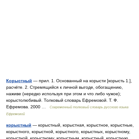
Корыстный
— прил. 1. Основанный на корысти [корысть 1.],
расчёте. 2. Стремящийся к личной выгоде, обогащению,
наживе (нередко используя при этом и что либо чужое);
корыстолюбивый. Толковый словарь Ефремовой. Т. Ф.
Ефремова. 2000 …
Современный толковый словарь русского языка
Ефремовой
корыстный
— корыстный, корыстная, корыстное, корыстные,
корыстного, корыстной, корыстного, корыстных, корыстному,
корыстной, корыстному, корыстным, корыстный, корыстную,