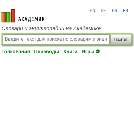
EN
DE
ES
FR
academic.ru
Словари и энциклопедии на Академике
Найти!
Толкования
Переводы
Книги
Игры ⚽