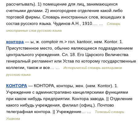
рассчитывать). 1) помещение для лиц, занимающихся
счетными делами. 2) иногороднее отделение какой либо
торговой фирмы. Словарь иностранных слов, вошедших в
состав русского языка. Чудинов А.Н., 1910.… …
Словарь
иностранных слов русского языка
контора
— ы, ж. comptoir m.> гол. kantoor, нем. Kontor. 1.
Присутственное место, обычно являющееся подразделением
центрального учреждения. Сл. 18. Его Царского Величества
генералный регламент или Устав по которому государственные
коллегии, також и все… …
Исторический словарь галлицизмов
русского языка
КОНТОРА
— КОНТОРА, конторы, жен. (нем. Kontor). 1.
Учреждение с административно канцелярскими функциями
при каком нибудь предприятии. Контора завода. || Отделение
какого нибудь учреждения, филиал (офиц.). Почтово
телеграфная контора. || Учреждение… …
Толковый словарь
Ушакова