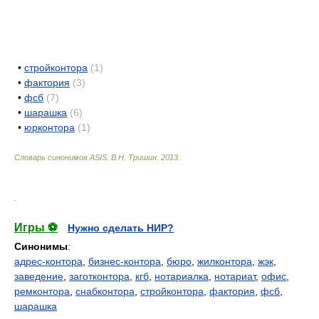
•
стройконтора
(1)
•
фактория
(3)
•
фсб
(7)
•
шарашка
(6)
•
юрконтора
(1)
Словарь синонимов ASIS.
В.Н. Тришин
.
2013
.
.
Игры ⚽
Нужно сделать НИР?
Синонимы
:
адрес-контора
,
бизнес-контора
,
бюро
,
жилконтора
,
жэк
,
заведение
,
заготконтора
,
кгб
,
нотариалка
,
нотариат
,
офис
,
ремконтора
,
снабконтора
,
стройконтора
,
фактория
,
фсб
,
шарашка