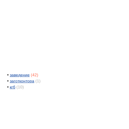
•
заведение
(42)
•
заготконтора
(1)
•
кгб
(10)