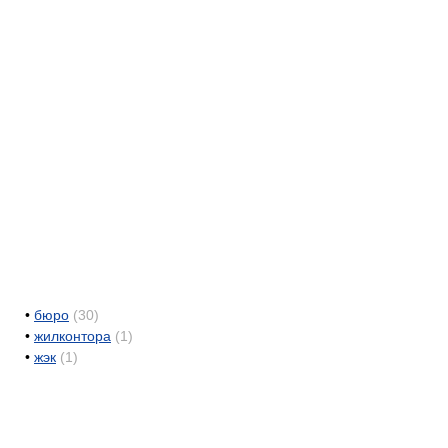
•
бюро
(30)
•
жилконтора
(1)
•
жэк
(1)