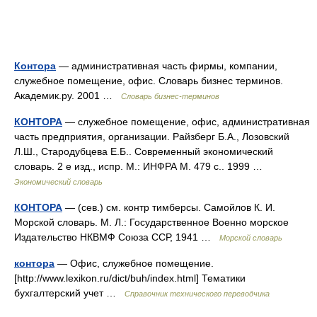
Контора
— административная часть фирмы, компании,
служебное помещение, офис. Словарь бизнес терминов.
Академик.ру. 2001 …
Словарь бизнес-терминов
КОНТОРА
— служебное помещение, офис, административная
часть предприятия, организации. Райзберг Б.А., Лозовский
Л.Ш., Стародубцева Е.Б.. Современный экономический
словарь. 2 е изд., испр. М.: ИНФРА М. 479 с.. 1999 …
Экономический словарь
КОНТОРА
— (сев.) см. контр тимберсы. Самойлов К. И.
Морской словарь. М. Л.: Государственное Военно морское
Издательство НКВМФ Союза ССР, 1941 …
Морской словарь
контора
— Офис, служебное помещение.
[http://www.lexikon.ru/dict/buh/index.html] Тематики
бухгалтерский учет …
Справочник технического переводчика