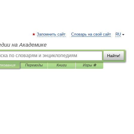
Запомнить сайт
Словарь на свой сайт
RU
едии на Академике
Найти!
лкования
Переводы
Книги
Игры ⚽