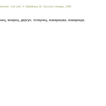
ажений
.-
под
.
ред
.
Н
.
Абрамова
,
М
.
:
Русские
словари
,
1999
.
унец
,
мокрец
,
дергун
,
толкунец
,
комаришка
,
комарище
,