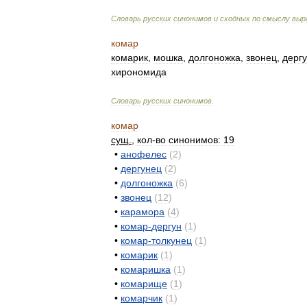
Словарь
русских
синонимов
и
сходных
по
смыслу
выр
комар
комарик
,
мошка
,
долгоножка
,
звонец
,
дерг
хирономида
Словарь
русских
синонимов
.
комар
сущ
.
,
кол
-
во
синонимов:
19
•
анофелес
(
2
)
•
дергунец
(
2
)
•
долгоножка
(
6
)
•
звонец
(
12
)
•
карамора
(
4
)
•
комар
-
дергун
(
1
)
•
комар
-
толкунец
(
1
)
•
комарик
(
1
)
•
комаришка
(
1
)
•
комарище
(
1
)
•
комарчик
(
1
)