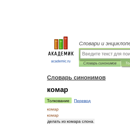
Словари и энциклоп
academic.ru
Словарь синонимов
То
Словарь синонимов
комар
Толкование
Перевод
комар
комар
делать
из
комара
слона
.