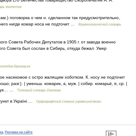
 двора Его Величества товарищество Скоропечатни А. А.
арь эпитетов
ам.) поговорка о чем н. сделанном так предусмотрительно,
 него нигде комар носа не подточит …
Фразеологический словарь
ого Совета Рабочих Депутатов в 1905 г. от завода военно
ого Совета был сослан в Сибирь, откуда бежал. Умер
клопедия Брокгауза
е насекомое с остро жалящим хоботком. К. носу не подточит
шо; разг.). | уменьш. комарик, а, муж. | собир. комарьё, я, ср. |
 звук… …
Толковый словарь Ожегова
ункт в Україні …
Орфографічний словник української мови
ка
,
Реклама на сайте
18+