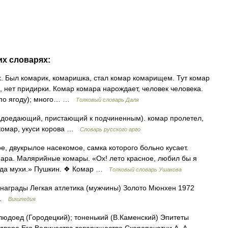
их словарях:
. Был комарик, комаришка, стал комар комарищем. Тут комар
о, нет придирки. Комар комара нарождает, человек человека.
, по ягоду); много… …
Толковый словарь Даля
адоедающий, пристающий к подчиненным). комар пролетел,
 комар, укуси корова …
Словарь русского арго
, двукрылое насекомое, самка которого больно кусает.
омара. Малярийные комары. «Ох! лето красное, любил бы я
ы, да мухи.» Пушкин. ❖ Комар …
Толковый словарь Ушакова
аграды Легкая атлетика (мужчины) Золото Мюнхен 1972
к …
Википедия
юдоед (Городецкий); тоненький (В.Каменский) Эпитеты