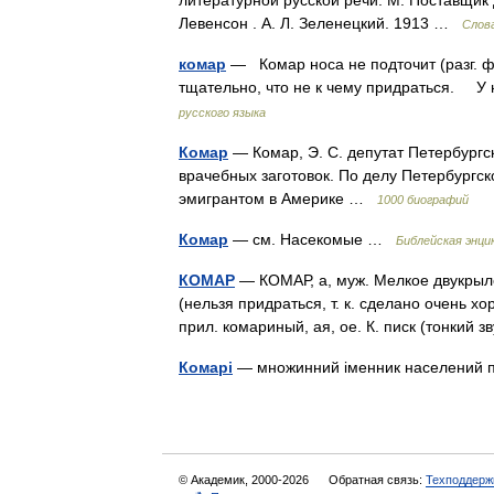
литературной русской речи. М: Поставщик
Левенсон . А. Л. Зеленецкий. 1913 …
Слов
комар
— Комар носа не подточит (разг. ф
тщательно, что не к чему придраться. У
русского языка
Комар
— Комар, Э. С. депутат Петербургск
врачебных заготовок. По делу Петербургск
эмигрантом в Америке …
1000 биографий
Комар
— см. Насекомые …
Библейская энци
КОМАР
— КОМАР, а, муж. Мелкое двукрыло
(нельзя придраться, т. к. сделано очень хоро
прил. комариный, ая, ое. К. писк (тонкий
Комарі
— множинний іменник населений п
© Академик, 2000-2026
Обратная связь:
Техподдерж