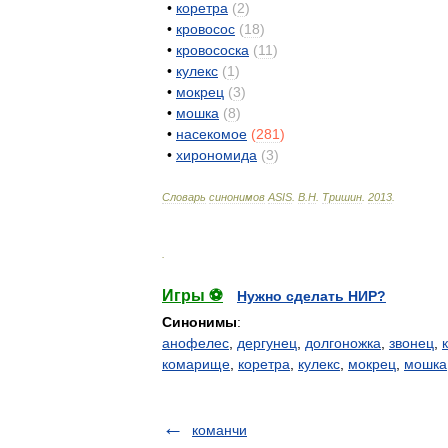
•
коретра
(
2
)
•
кровосос
(
18
)
•
кровососка
(
11
)
•
кулекс
(
1
)
•
мокрец
(
3
)
•
мошка
(
8
)
•
насекомое
(
281
)
•
хирономида
(
3
)
Словарь
синонимов
ASIS
.
В
.
Н
.
Тришин
.
2013
.
.
Игры ⚽
Нужно сделать НИР?
Синонимы
:
анофелес
,
дергунец
,
долгоножка
,
звонец
,
комарище
,
коретра
,
кулекс
,
мокрец
,
мошка
команчи