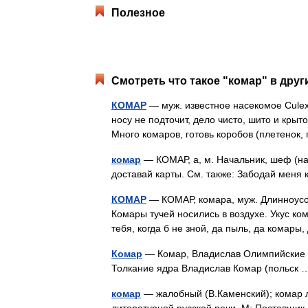
Полезное
Смотреть что такое "комар" в друг
КОМАР
— муж. известное насекомое Culex
носу не подточит, дело чисто, шито и крыт
Много комаров, готовь коробов (плетенок
комар
— КОМАР, а, м. Начальник, шеф (н
доставай карты. См. также: Забодай меня
КОМАР
— КОМАР, комара, муж. Длинноусое
Комары тучей носились в воздухе. Укус к
тебя, когда б не зной, да пыль, да комар
Комар
— Комар, Владислав Олимпийские н
Толкание ядра Владислав Комар (польс
комар
— жалобный (В.Каменский); комар л