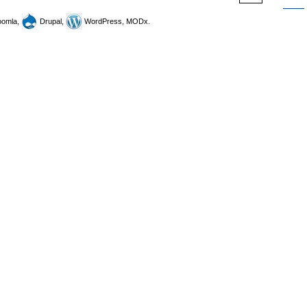
omla,
Drupal,
WordPress, MODx.