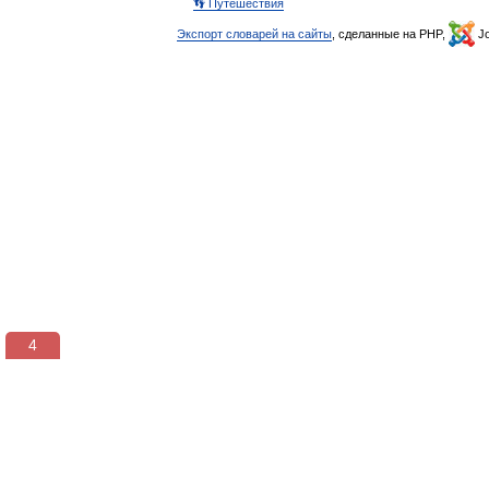
👣 Путешествия
Экспорт словарей на сайты
, сделанные на PHP,
Jo
3