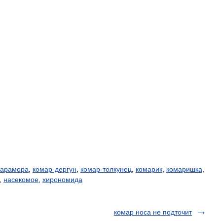
карамора
,
комар-дергун
,
комар-толкунец
,
комарик
,
комаришка
,
,
насекомое
,
хирономида
комар носа не подточит