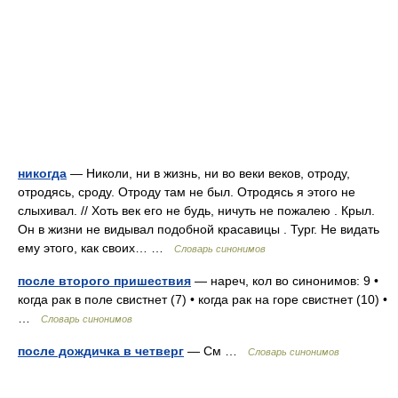
никогда
— Николи, ни в жизнь, ни во веки веков, отроду,
отродясь, сроду. Отроду там не был. Отродясь я этого не
слыхивал. // Хоть век его не будь, ничуть не пожалею . Крыл.
Он в жизни не видывал подобной красавицы . Тург. Не видать
ему этого, как своих… …
Словарь синонимов
после второго пришествия
— нареч, кол во синонимов: 9 •
когда рак в поле свистнет (7) • когда рак на горе свистнет (10) •
…
Словарь синонимов
после дождичка в четверг
— См …
Словарь синонимов