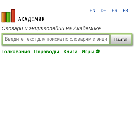
EN
DE
ES
FR
academic.ru
Словари и энциклопедии на Академике
Найти!
Толкования
Переводы
Книги
Игры ⚽