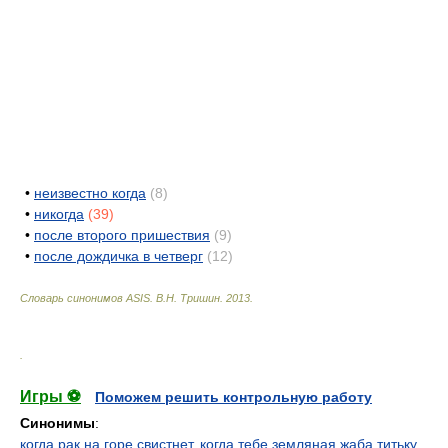
•
неизвестно когда
(8)
•
никогда
(39)
•
после второго пришествия
(9)
•
после дождичка в четверг
(12)
Словарь синонимов ASIS.
В.Н. Тришин
.
2013
.
.
Игры ⚽
Поможем решить контрольную работу
Синонимы
:
когда рак на горе свистнет
,
когда тебе земляная жаба титьку