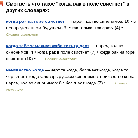
Смотреть что такое "когда рак в поле свистнет" в
других словарях:
когда рак на горе свистнет
— нареч, кол во синонимов: 10 • в
неопределенном будущем (3) • как только, так сразу (4) • …
Словарь синонимов
когда тебе земляная жаба титьку даст
— нареч, кол во
синонимов: 4 • когда рак в поле свистнет (7) • когда рак на горе
свистнет (10) • …
Словарь синонимов
неизвестно когда
— черт те когда, бог знает когда, когда то,
черт знает когда Словарь русских синонимов. неизвестно когда
нареч, кол во синонимов: 8 • бог знает когда (7) • …
Словарь
синонимов