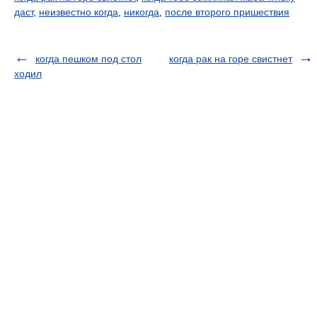
даст
,
неизвестно когда
,
никогда
,
после второго пришествия
когда пешком под стол
когда рак на горе свистнет
ходил