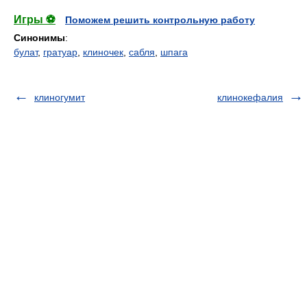
Игры ⚽
Поможем решить контрольную работу
Синонимы
:
булат
,
гратуар
,
клиночек
,
сабля
,
шпага
клиногумит
клинокефалия