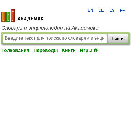
EN
DE
ES
FR
academic.ru
Словари и энциклопедии на Академике
Найти!
Толкования
Переводы
Книги
Игры ⚽