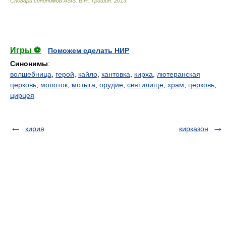
Словарь синонимов ASIS.
В.Н. Тришин
.
2013
.
.
Игры ⚽
Поможем сделать НИР
Синонимы
:
волшебница
,
герой
,
кайло
,
кантовка
,
кирха
,
лютеранская
церковь
,
молоток
,
мотыга
,
орудие
,
святилище
,
храм
,
церковь
,
цирцея
кирия
кирказон