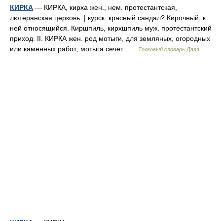
КИРКА
— КИРКА, кирха жен., нем. протестантская,
лютеранская церковь. | курск. красный сандал? Кирочный, к
ней относящийся. Киршпиль, кирхшпиль муж. протестантский
приход. II. КИРКА жен. род мотыги, для земляных, огородных
или каменных работ; мотыга сечет …
Толковый словарь Даля