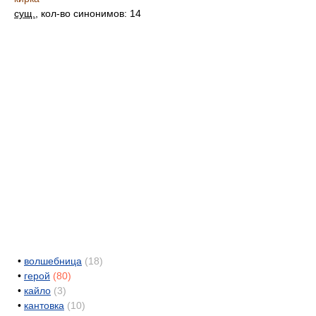
сущ.
, кол-во синонимов: 14
•
волшебница
(18)
•
герой
(80)
•
кайло
(3)
•
кантовка
(10)