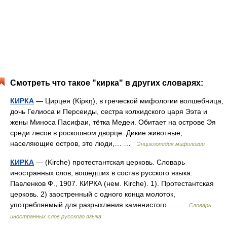
Смотреть что такое "кирка" в других словарях:
КИРКА
— Цирцея (Κίρκη), в греческой мифологии волшебница,
дочь Гелиоса и Персеиды, сестра колхидского царя Ээта и
жены Миноса Пасифаи, тётка Медеи. Обитает на острове Эя
среди лесов в роскошном дворце. Дикие животные,
населяющие остров, это люди,… …
Энциклопедия мифологии
КИРКА
— (Kirche) протестантская церковь. Словарь
иностранных слов, вошедших в состав русского языка.
Павленков Ф., 1907. КИРКА (нем. Kirche). 1). Протестантская
церковь. 2) заостренный с одного конца молоток,
употребляемый для разрыхления каменистого… …
Словарь
иностранных слов русского языка