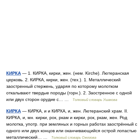
КИРКА
— 1. КИРКА, кирки, жен. (нем. Kirche). Лютеранская
церковь. 2. КИРКА, кирки, жен. (тех.). 1. Металлический
заостренный стержень, ударяя по которому молотком
откалывают твердые породы (горн.). 2. Заостренное с одной
или двух сторон орудие с… …
Толковый словарь Ушакова
КИРКА
— КИРКА, и и КИРХА, и, жен. Лютеранский храм. II.
КИРКА, и, мн. кирки, рок, ркам и кирки, рок, ркам, жен. Род
молотка, употр. при земляных и горных работах заострённый с
одного или двух концов или оканчивающийся острой лопастью
металлический… …
Толковый словарь Ожегова