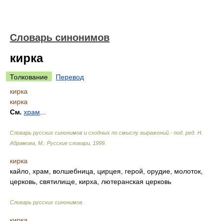
Словарь синонимов
кирка
Толкование
Перевод
кирка
кирка
См.
храм
...
Словарь русских синонимов и сходных по смыслу выражений.- под. ред. Н.
Абрамова, М.: Русские словари
,
1999
.
кирка
кайло, храм, волшебница, цирцея, герой, орудие, молоток,
церковь, святилище, кирха, лютеранская церковь
Словарь русских синонимов
.
кирка