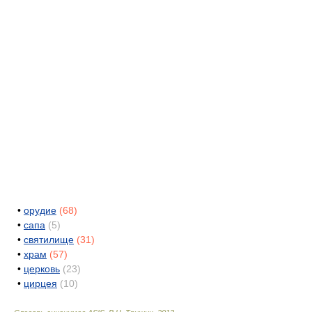
•
орудие
(68)
•
сапа
(5)
•
святилище
(31)
•
храм
(57)
•
церковь
(23)
•
цирцея
(10)