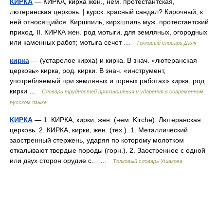
КИРКА
— КИРКА, кирха жен., нем. протестантская,
лютеранская церковь. | курск. красный сандал? Кирочный, к
ней относящийся. Киршпиль, кирхшпиль муж. протестантский
приход. II. КИРКА жен. род мотыги, для земляных, огородных
или каменных работ; мотыга сечет …
Толковый словарь Даля
кирка
— (устарелое кирха) и кирка. В знач. «лютеранская
церковь» кирка, род. кирки. В знач. «инструмент,
употребляемый при земляных и горных работах» кирка, род.
кирки …
Словарь трудностей произношения и ударения в современном
русском языке
КИРКА
— 1. КИРКА, кирки, жен. (нем. Kirche). Лютеранская
церковь. 2. КИРКА, кирки, жен. (тех.). 1. Металлический
заостренный стержень, ударяя по которому молотком
откалывают твердые породы (горн.). 2. Заостренное с одной
или двух сторон орудие с… …
Толковый словарь Ушакова