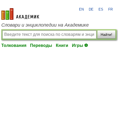
EN
DE
ES
FR
academic.ru
Словари и энциклопедии на Академике
Найти!
Толкования
Переводы
Книги
Игры ⚽