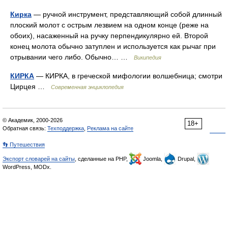
Кирка
— ручной инструмент, представляющий собой длинный
плоский молот с острым лезвием на одном конце (реже на
обоих), насаженный на ручку перпендикулярно ей. Второй
конец молота обычно затуплен и используется как рычаг при
отрывании чего либо. Обычно… …
Википедия
КИРКА
— КИРКА, в греческой мифологии волшебница; смотри
Цирцея …
Современная энциклопедия
© Академик, 2000-2026
18+
Обратная связь:
Техподдержка
,
Реклама на сайте
👣 Путешествия
Экспорт словарей на сайты
, сделанные на PHP,
Joomla,
Drupal,
WordPress, MODx.