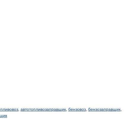
опливовоз
,
автотопливозаправщик
,
бензовоз
,
бензозаправщик
,
вщик