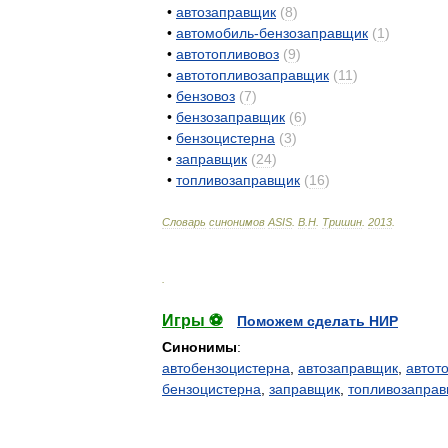
•
автозаправщик
(
8
)
•
автомобиль
-
бензозаправщик
(
1
)
•
автотопливовоз
(
9
)
•
автотопливозаправщик
(
11
)
•
бензовоз
(
7
)
•
бензозаправщик
(
6
)
•
бензоцистерна
(
3
)
•
заправщик
(
24
)
•
топливозаправщик
(
16
)
Словарь
синонимов
ASIS
.
В
.
Н
.
Тришин
.
2013
.
.
Игры ⚽
Поможем сделать НИР
Синонимы
:
автобензоцистерна
,
автозаправщик
,
автот
бензоцистерна
,
заправщик
,
топливозапра