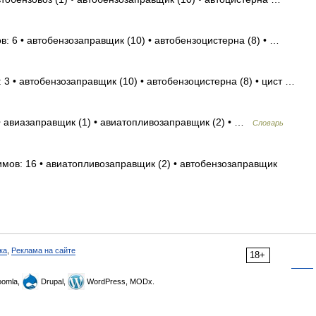
в: 6 • автобензозаправщик (10) • автобензоцистерна (8) • …
 3 • автобензозаправщик (10) • автобензоцистерна (8) • цист …
• авиазаправщик (1) • авиатопливозаправщик (2) • …
Словарь
имов: 16 • авиатопливозаправщик (2) • автобензозаправщик
ка
,
Реклама на сайте
18+
omla,
Drupal,
WordPress, MODx.