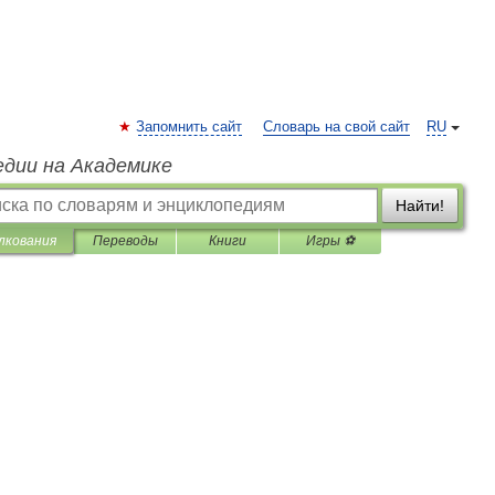
Запомнить сайт
Словарь на свой сайт
RU
едии на Академике
Найти!
лкования
Переводы
Книги
Игры ⚽