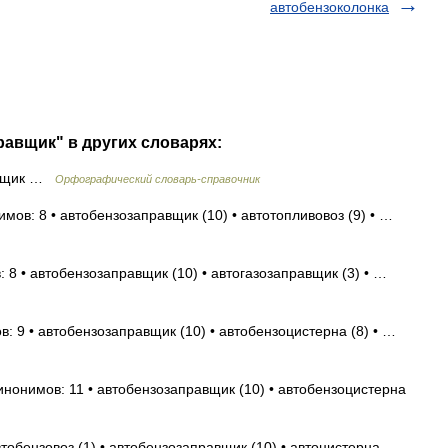
автобензоколонка
равщик" в других словарях:
авщик …
Орфографический словарь-справочник
имов: 8 • автобензозаправщик (10) • автотопливовоз (9) • …
: 8 • автобензозаправщик (10) • автогазозаправщик (3) • …
в: 9 • автобензозаправщик (10) • автобензоцистерна (8) • …
инонимов: 11 • автобензозаправщик (10) • автобензоцистерна
втобензовоз (1) • автобензозаправщик (10) • автоцистерна …