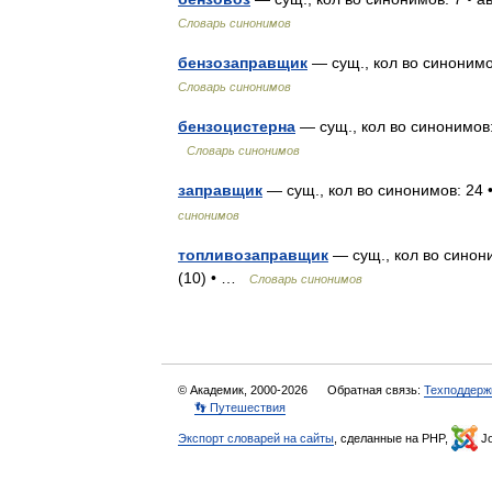
Словарь синонимов
бензозаправщик
— сущ., кол во синонимо
Словарь синонимов
бензоцистерна
— сущ., кол во синонимов:
Словарь синонимов
заправщик
— сущ., кол во синонимов: 24 
синонимов
топливозаправщик
— сущ., кол во синон
(10) • …
Словарь синонимов
© Академик, 2000-2026
Обратная связь:
Техподдерж
👣 Путешествия
Экспорт словарей на сайты
, сделанные на PHP,
Jo