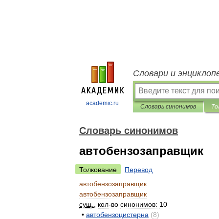
Словари и энциклоп
academic.ru
Словарь синонимов
То
Словарь синонимов
автобензозаправщик
Толкование
Перевод
автобензозаправщик
автобензозаправщик
сущ
.
,
кол
-
во
синонимов:
10
•
автобензоцистерна
(
8
)