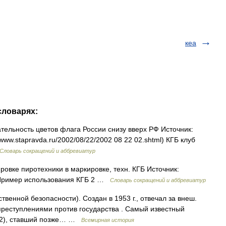
кеа
словарях:
тельность цветов флага России снизу вверх РФ Источник:
www.stapravda.ru/2002/08/22/2002 08 22 02.shtml) КГБ клуб
Словарь сокращений и аббревиатур
овке пиротехники в маркировке, техн. КГБ Источник:
КГБ Пример использования КГБ 2 …
Словарь сокращений и аббревиатур
твенной безопасности). Создан в 1953 г., отвечал за внеш.
. преступлениями против государства . Самый известный
82), ставший позже… …
Всемирная история