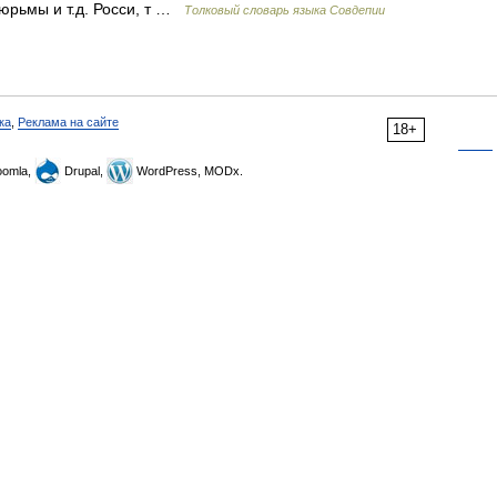
юрьмы и т.д. Росси, т …
Толковый словарь языка Совдепии
ка
,
Реклама на сайте
18+
omla,
Drupal,
WordPress, MODx.