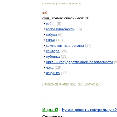
Словарь
русских
синонимов
.
кгб
сущ
.
,
кол
-
во
синонимов:
10
•
гебня
(
6
)
•
госбезопасность
(
16
)
•
гэбуха
(
6
)
•
гэбье
(
10
)
•
компетентные
органы
(
17
)
•
контора
(
20
)
•
лубянка
(
13
)
•
органы
государственной
безопасности
(
•
чека
(
18
)
•
чекушка
(
17
)
Словарь
синонимов
ASIS
.
В
.
Н
.
Тришин
.
2013
.
.
Игры ⚽
Нужно решить контрольную?
Синонимы
: