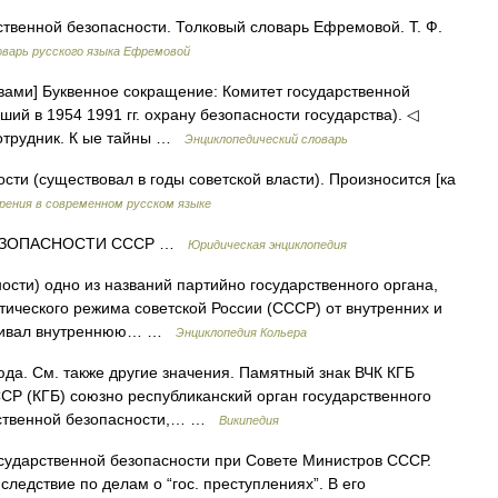
рственной безопасности. Толковый словарь Ефремовой. Т. Ф.
варь русского языка Ефремовой
квами] Буквенное сокращение: Комитет государственной
ший в 1954 1991 гг. охрану безопасности государства). ◁
 сотрудник. К ые тайны …
Энциклопедический словарь
ти (существовал в годы советской власти). Произносится [ка
рения в современном русском языке
ЕЗОПАСНОСТИ СССР …
Юридическая энциклопедия
сти) одно из названий партийно государственного органа,
ического режима советской России (СССР) от внутренних и
печивал внутреннюю… …
Энциклопедия Кольера
а. Cм. также другие значения. Памятный знак ВЧК КГБ
СР (КГБ) союзно республиканский орган государственного
рственной безопасности,… …
Википедия
осударственной безопасности при Совете Министров СССР.
следствие по делам о “гос. преступлениях”. В его