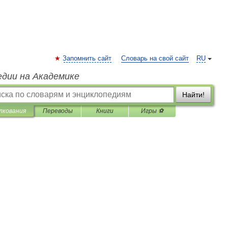
Запомнить сайт
Словарь на свой сайт
RU
едии на Академике
Найти!
лкования
Переводы
Книги
Игры ⚽