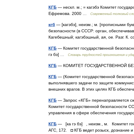
КГБ
— нескл. м.; = кагэбэ Комитет госуда
Ефремова. 2000 …
Современный толковый сло
кгб
— [кагэбэ], неизм.; м. [прописными бу
безопасности (в СССР: орган, обеспечивав
Кагебешный; кагэбэшный, ая, ое. Разг. К.
КГБ
— Комитет государственной безопаснос
гэ бэ] …
Словарь трудностей произношения и уда
КГБ
— КОМИТЕТ ГОСУДАРСТВЕННОЙ Б
КГБ
— (Комитет государственной безопасно
выполнявшего задачи по защите коммунист
внешних врагов. В этих целях КГБ обес
КГБ
— Запрос «КГБ» перенаправляется сюд
Комитет государственной безопасности СС
управления в сфере обеспечения госуда
КГБ
— [ка гэ бэ] , неизм., м. Комитет г
АГС, 172. ◘ КГБ ведет розыск, дознание и 