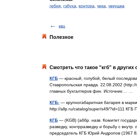
гебня
,
гэбуха
,
контора
,
чека
,
чекушка
квц
Полезное
Смотреть что такое "кгб" в других 
КГБ
— красный, голубой, белый последова
Ставропольская правда. 22.08.2002 (http://
главных бухгалтеров фин. Источник:… …
КГБ-
— крупногабаритная батарея в маркир
http://allp.ru/catalog/super/s49/?id=111 
КГБ
— (KGB) (аббр. назв. Комитет государс
разведку, контрразведку и борьбу с внутр
председатель КГБ Юрий Андропов (1967 