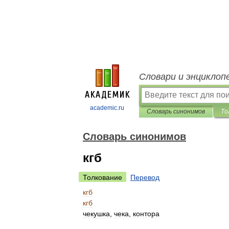
Словари и энциклоп
academic.ru
Словарь синонимов
То
Словарь синонимов
кгб
Толкование
Перевод
кгб
кгб
чекушка
,
чека
,
контора