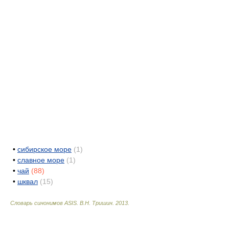
•
сибирское море
(1)
•
славное море
(1)
•
чай
(88)
•
шквал
(15)
Словарь синонимов ASIS.
В.Н. Тришин
.
2013
.