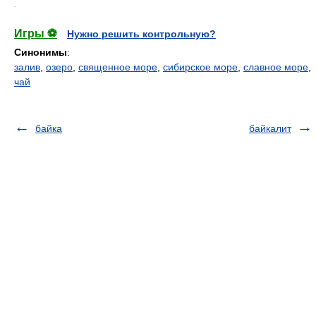
.
Игры ⚽
Нужно решить контрольную?
Синонимы
:
залив
,
озеро
,
священное море
,
сибирское море
,
славное море
,
чай
байка
байкалит