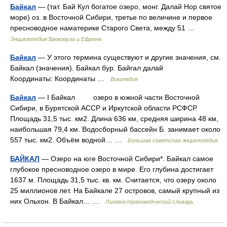
Байкал
— (тат. Бай Кул богатое озеро, монг. Далай Нор святое
море) оз. в Восточной Сибири, третье по величине и первое
пресноводное наматерике Старого Света, между 51 …
Энциклопедия Брокгауза и Ефрона
Байкал
— У этого термина существуют и другие значения, см.
Байкал (значения). Байкал бур. Байгал далай
Координаты: Координаты …
Википедия
Байкал
— I Байкал озеро в южной части Восточной
Сибири, в Бурятской АССР и Иркутской области РСФСР.
Площадь 31,5 тыс. км2. Длина 636 км, средняя ширина 48 км,
наибольшая 79,4 км. Водосборный бассейн Б. занимает около
557 тыс. км2. Объём водной… …
Большая советская энциклопедия
БАЙКАЛ
— Озеро на юге Восточной Сибири*. Байкал самое
глубокое пресноводное озеро в мире. Его глубина достигает
1637 м. Площадь 31,5 тыс. кв. км. Считается, что озеру около
25 миллионов лет. На Байкале 27 островов, самый крупный из
них Ольхон. В Байкал… …
Лингвострановедческий словарь