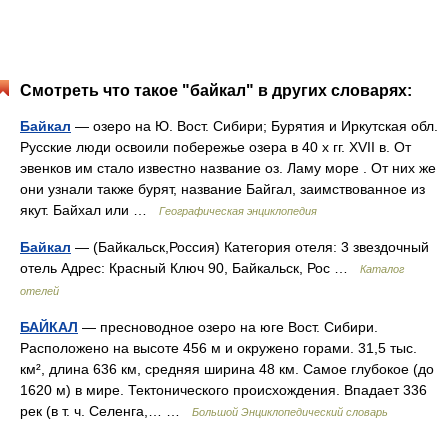
Смотреть что такое "байкал" в других словарях:
Байкал
— озеро на Ю. Вост. Сибири; Бурятия и Иркутская обл.
Русские люди освоили побережье озера в 40 х гг. XVII в. От
эвенков им стало известно название оз. Ламу море . От них же
они узнали также бурят, название Байгал, заимствованное из
якут. Байхал или …
Географическая энциклопедия
Байкал
— (Байкальск,Россия) Категория отеля: 3 звездочный
отель Адрес: Красный Ключ 90, Байкальск, Рос …
Каталог
отелей
БАЙКАЛ
— пресноводное озеро на юге Вост. Сибири.
Расположено на высоте 456 м и окружено горами. 31,5 тыс.
км², длина 636 км, средняя ширина 48 км. Самое глубокое (до
1620 м) в мире. Тектонического происхождения. Впадает 336
рек (в т. ч. Селенга,… …
Большой Энциклопедический словарь