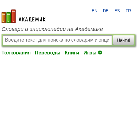
EN
DE
ES
FR
academic.ru
Словари и энциклопедии на Академике
Найти!
Толкования
Переводы
Книги
Игры ⚽