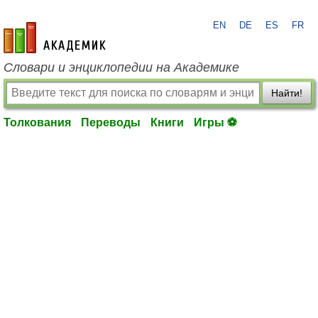
EN
DE
ES
FR
academic.ru
Словари и энциклопедии на Академике
Найти!
Толкования
Переводы
Книги
Игры ⚽