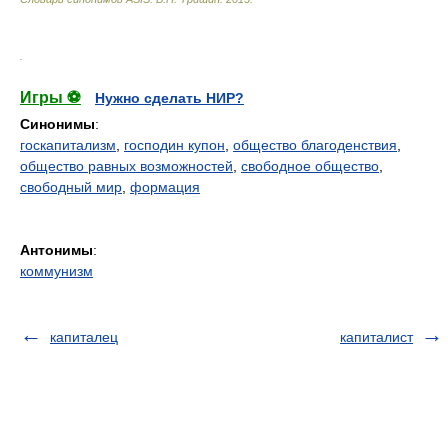
.
Игры ⚽
Нужно сделать НИР?
Синонимы
:
госкапитализм
,
господин купон
,
общество благоденствия
,
общество равных возможностей
,
свободное общество
,
свободный мир
,
формация
Антонимы
:
коммунизм
капиталец
капиталист