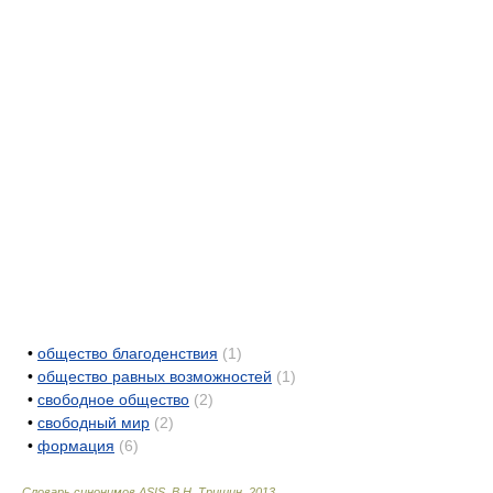
•
общество благоденствия
(1)
•
общество равных возможностей
(1)
•
свободное общество
(2)
•
свободный мир
(2)
•
формация
(6)
Словарь синонимов ASIS.
В.Н. Тришин
.
2013
.