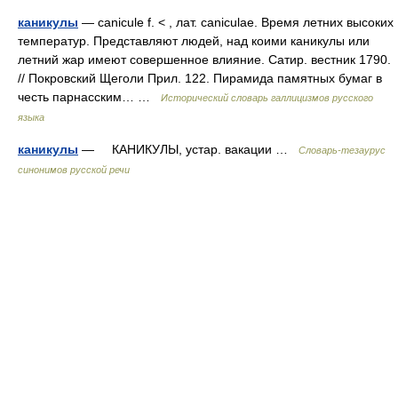
каникулы
— canicule f. < , лат. caniculae. Время летних высоких
температур. Представляют людей, над коими каникулы или
летний жар имеют совершенное влияние. Сатир. вестник 1790.
// Покровский Щеголи Прил. 122. Пирамида памятных бумаг в
честь парнасским… …
Исторический словарь галлицизмов русского
языка
каникулы
— КАНИКУЛЫ, устар. вакации …
Словарь-тезаурус
синонимов русской речи