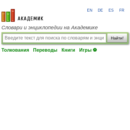
EN
DE
ES
FR
academic.ru
Словари и энциклопедии на Академике
Найти!
Толкования
Переводы
Книги
Игры ⚽