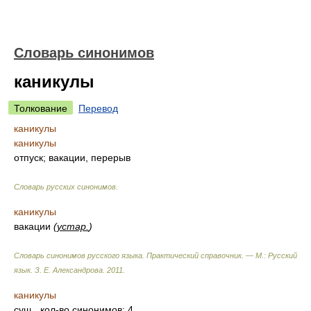
Словарь синонимов
каникулы
Толкование
Перевод
каникулы
каникулы
отпуск; вакации, перерыв
Словарь русских синонимов
.
каникулы
вакации
(
устар.
)
Словарь синонимов русского языка. Практический справочник. — М.: Русский
язык.
З. Е. Александрова
.
2011
.
каникулы
сущ.
, кол-во синонимов: 4