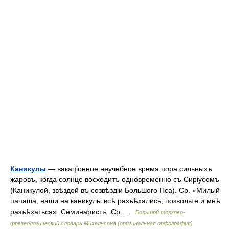
Каникулы
— вакаціонное неучебное время пора сильныхъ
жаровъ, когда солнце восходитъ одновременно съ Сиріусомъ
(Каникулой, звѣздой въ созвѣздіи Большого Пса). Ср. «Милый
папаша, наши на каникулы всѣ разъѣхались; позвольте и мнѣ
разъѣхаться». Семинаристъ. Ср …
Большой толково-
фразеологический словарь Михельсона (оригинальная орфография)