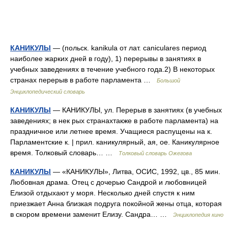
КАНИКУЛЫ
— (польск. kanikula от лат. caniculares период
наиболее жарких дней в году), 1) перерывы в занятиях в
учебных заведениях в течение учебного года.2) В некоторых
странах перерыв в работе парламента …
Большой
Энциклопедический словарь
КАНИКУЛЫ
— КАНИКУЛЫ, ул. Перерыв в занятиях (в учебных
заведениях; в нек рых странахтакже в работе парламента) на
праздничное или летнее время. Учащиеся распущены на к.
Парламентские к. | прил. каникулярный, ая, ое. Каникулярное
время. Толковый словарь… …
Толковый словарь Ожегова
КАНИКУЛЫ
— «КАНИКУЛЫ», Литва, ОСИС, 1992, цв., 85 мин.
Любовная драма. Отец с дочерью Сандрой и любовницей
Елизой отдыхают у моря. Несколько дней спустя к ним
приезжает Анна близкая подруга покойной жены отца, которая
в скором времени заменит Елизу. Сандра… …
Энциклопедия кино