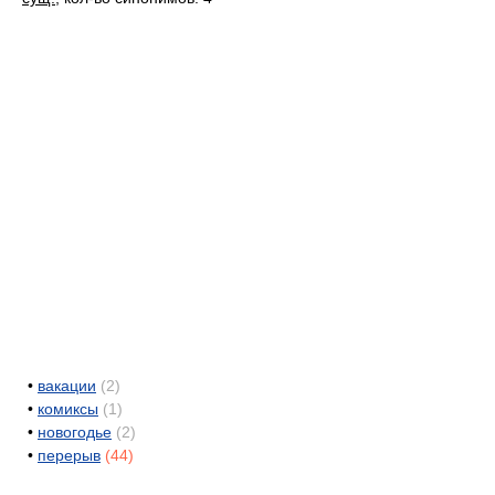
•
вакации
(2)
•
комиксы
(1)
•
новогодье
(2)
•
перерыв
(44)