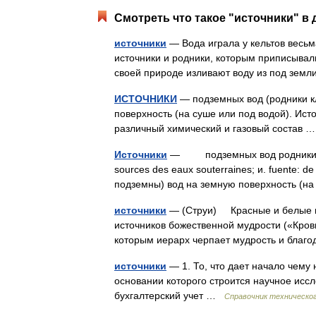
Смотреть что такое "источники" в 
источники
— Вода играла у кельтов весьм
источники и родники, которым приписывали
своей природе изливают воду из под зем
ИСТОЧНИКИ
— подземных вод (родники к
поверхность (на суше или под водой). Ист
различный химический и газовый состав
Источники
— подземных вод родники, ключ
sources des eaux souterraines; и. fuente: 
подземны) вод на земную поверхность (
источники
— (Струи) Красные и белые п
источников божественной мудрости («Кров
которым иерарх черпает мудрость и бла
источники
— 1. То, что дает начало чему 
основании которого строится научное исслед
бухгалтерский учет …
Справочник техническог