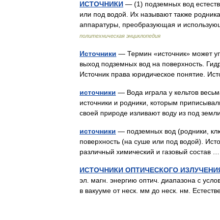
ИСТОЧНИКИ
— (1) подземных вод естеств
или под водой. Их называют также родника
аппаратуры, преобразующая и использу
политехническая энциклопедия
Источники
— Термин «источник» может уп
выход подземных вод на поверхность. Гид
Источник права юридическое понятие. Ис
источники
— Вода играла у кельтов весьм
источники и родники, которым приписывали
своей природе изливают воду из под зем
источники
— подземных вод (родники, кл
поверхность (на суше или под водой). Ист
различный химический и газовый состав
ИСТОЧНИКИ ОПТИЧЕСКОГО ИЗЛУЧЕНИ
эл. магн. энергию оптич. диапазона с усл
в вакууме от неск. мм до неск. нм. Естес