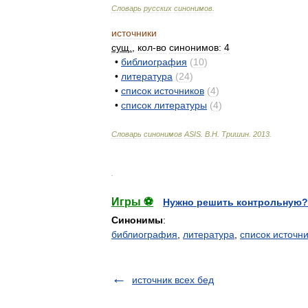
Словарь
русских
синонимов
.
источники
сущ
.
,
кол
-
во
синонимов:
4
•
библиография
(
10
)
•
литература
(
24
)
•
список
источников
(
4
)
•
список
литературы
(
4
)
Словарь
синонимов
ASIS
.
В
.
Н
.
Тришин
.
2013
.
.
Игры ⚽
Нужно решить контрольную?
Синонимы
:
библиография
,
литература
,
список источн
источник всех бед