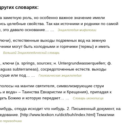
других словарях:
а заметную роль, но особенно важное значение имели
сь целебные свойства. Так как источники и родники по самой
ли, это давало основание… …
Энциклопедия мифологии
лючи), естественные выходы подземных вод на земную
очники могут быть холодными и горячими (термы) и иметь
 …
Большой Энциклопедический словарь
и (a. springs, sources; н. Untergrundwasserquellen; ф.
de aguas subterraneas), сосредоточенные естеств. выходы
на суше или под… …
Геологическая энциклопедия
олосы на мантии святителя, символизирующие струи
ь и вода» – Таинства Евхаристии и Крещения), припадая к
годать Божию и которую передает… …
Словарь иконописца
нибудь, откуда исходит что нибудь. 2. Письменный документ, на
ование. [http://www.lexikon.ru/dict/buh/index.html] Тематики
о переводчика