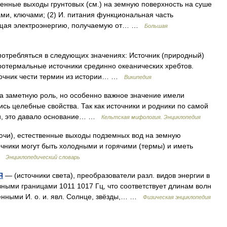
енные выходы грунтовых (см.) на земную поверхность на суше
ми, ключами; (2) И. питания функциональная часть
ющая электроэнергию, получаемую от… …
Большая
отребляться в следующих значениях: Источник (природный)
ротермальные источники срединно океанических хребтов.
точник чести термин из истории… …
Википедия
а заметную роль, но особенно важное значение имели
сь целебные свойства. Так как источники и родники по самой
ли, это давало основание… …
Кельтская мифология. Энциклопедия
ючи), естественные выходы подземных вод на земную
очники могут быть холодными и горячими (термы) и иметь
 …
Энциклопедический словарь
Я
— (источники света), преобразователи разл. видов энергии в
овными границами 1011 1017 Гц, что соответствует длинам волн
твенными И. о. и. явл. Солнце, звёзды,… …
Физическая энциклопедия