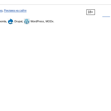
ка
,
Реклама на сайте
18+
omla,
Drupal,
WordPress, MODx.