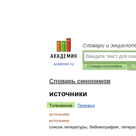
Словари и энциклоп
academic.ru
Словарь синонимов
То
Словарь синонимов
источники
Толкование
Перевод
источники
источники
список
литературы
,
библиография
,
литера