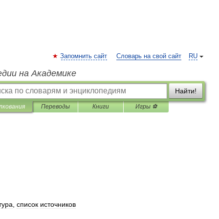
Запомнить сайт
Словарь на свой сайт
RU
едии на Академике
Найти!
лкования
Переводы
Книги
Игры ⚽
тура
,
список
источников