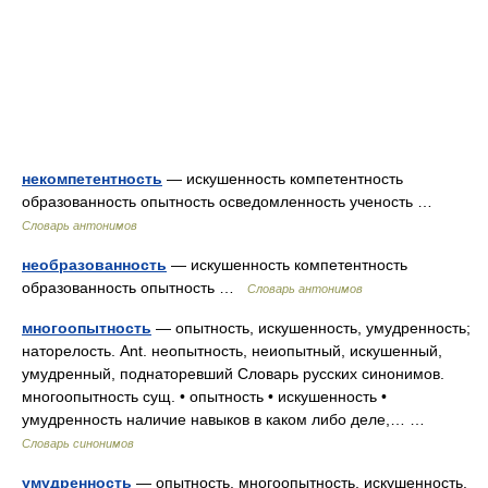
некомпетентность
— искушенность компетентность
образованность опытность осведомленность ученость …
Словарь антонимов
необразованность
— искушенность компетентность
образованность опытность …
Словарь антонимов
многоопытность
— опытность, искушенность, умудренность;
наторелость. Ant. неопытность, неиопытный, искушенный,
умудренный, поднаторевший Словарь русских синонимов.
многоопытность сущ. • опытность • искушенность •
умудренность наличие навыков в каком либо деле,… …
Словарь синонимов
умудренность
— опытность, многоопытность, искушенность.