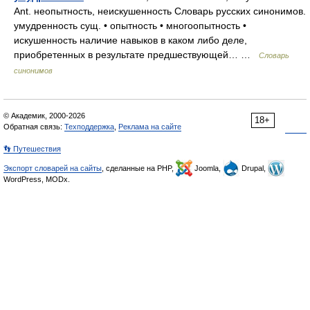
Ant. неопытность, неискушенность Словарь русских синонимов.
умудренность сущ. • опытность • многоопытность •
искушенность наличие навыков в каком либо деле,
приобретенных в результате предшествующей… …
Словарь
синонимов
© Академик, 2000-2026
18+
Обратная связь:
Техподдержка
,
Реклама на сайте
👣 Путешествия
Экспорт словарей на сайты
, сделанные на PHP,
Joomla,
Drupal,
WordPress, MODx.