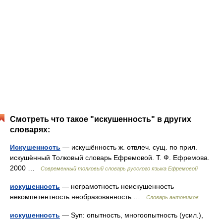
Смотреть что такое "искушенность" в других
словарях:
Искушенность
— искушённость ж. отвлеч. сущ. по прил.
искушённый Толковый словарь Ефремовой. Т. Ф. Ефремова.
2000 …
Современный толковый словарь русского языка Ефремовой
искушенность
— неграмотность неискушенность
некомпетентность необразованность …
Словарь антонимов
искушенность
— Syn: опытность, многоопытность (усил.),