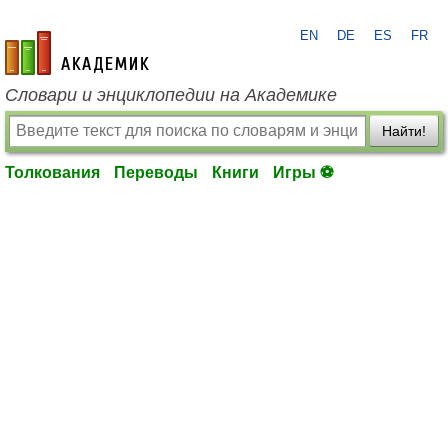
EN
DE
ES
FR
academic.ru
Словари и энциклопедии на Академике
Найти!
Толкования
Переводы
Книги
Игры ⚽