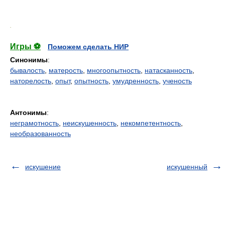
.
Игры ⚽
Поможем сделать НИР
Синонимы
:
бывалость
,
матерость
,
многоопытность
,
натасканность
,
наторелость
,
опыт
,
опытность
,
умудренность
,
ученость
Антонимы
:
неграмотность
,
неискушенность
,
некомпетентность
,
необразованность
искушение
искушенный