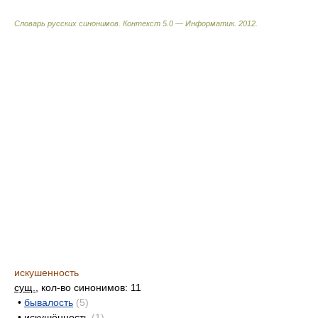
Словарь русских синонимов. Контекст 5.0 — Информатик.
2012
.
искушенность
сущ.
, кол-во синонимов: 11
•
бывалость
(5)
•
искушённость
(1)