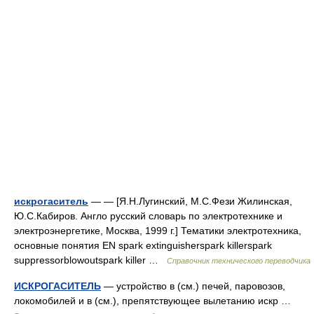
искрогаситель
— — [Я.Н.Лугинский, М.С.Фези Жилинская,
Ю.С.Кабиров. Англо русский словарь по электротехнике и
электроэнергетике, Москва, 1999 г.] Тематики электротехника,
основные понятия EN spark extinguisherspark killerspark
suppressorblowoutspark killer …
Справочник технического переводчика
ИСКРОГАСИТЕЛЬ
— устройство в (см.) печей, паровозов,
локомобилей и в (см.), препятствующее вылетанию искр …