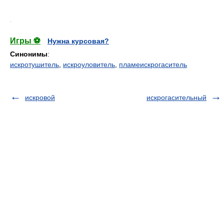
.
Игры ⚽
Нужна курсовая?
Синонимы
:
искротушитель
,
искроуловитель
,
пламеискрогаситель
искровой
искрогасительный