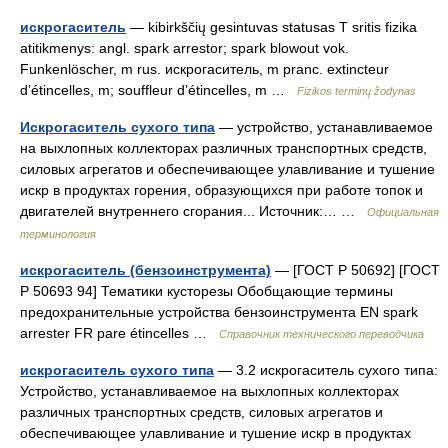
искрогаситель
— kibirkščių gesintuvas statusas T sritis fizika
atitikmenys: angl. spark arrestor; spark blowout vok.
Funkenlöscher, m rus. искрогаситель, m pranc. extincteur
d’étincelles, m; souffleur d’étincelles, m …
Fizikos terminų žodynas
Искрогаситель сухого типа
— устройство, устанавливаемое
на выхлопных коллекторах различных транспортных средств,
силовых агрегатов и обеспечивающее улавливание и тушение
искр в продуктах горения, образующихся при работе топок и
двигателей внутреннего сгорания... Источник:… …
Официальная
терминология
искрогаситель (бензоинструмента)
— [ГОСТ Р 50692] [ГОСТ
Р 50693 94] Тематики кусторезы Обобщающие термины
предохранительные устройства бензоинструмента EN spark
arrester FR pare étincelles …
Справочник технического переводчика
искрогаситель сухого типа
— 3.2 искрогаситель сухого типа:
Устройство, устанавливаемое на выхлопных коллекторах
различных транспортных средств, силовых агрегатов и
обеспечивающее улавливание и тушение искр в продуктах