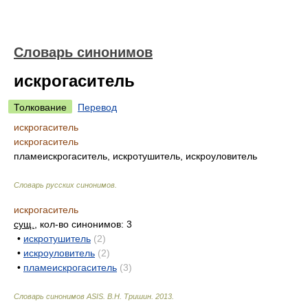
Словарь синонимов
искрогаситель
Толкование
Перевод
искрогаситель
искрогаситель
пламеискрогаситель, искротушитель, искроуловитель
Словарь русских синонимов
.
искрогаситель
сущ.
, кол-во синонимов: 3
•
искротушитель
(2)
•
искроуловитель
(2)
•
пламеискрогаситель
(3)
Словарь синонимов ASIS.
В.Н. Тришин
.
2013
.