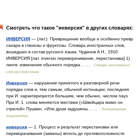
Смотреть что такое "инверсия" в других словарях:
ИНВЕРСИЯ
— (лат.). Превращение вообще и особенно превр.
сахара в глюкозы и фруктозы. Словарь иностранных слов,
вошедших в состав русского языка. Чудинов А.Н., 1910.
ИНВЕРСИЯ [лат. inversio переворачивание, перестановка] 1)
лингв. изменение обычного порядка… …
Словарь иностранных
слов русского языка
Инверсия
— нарушение принятого в разговорной речи
порядка слов и, тем самым, обычной интонации; последняя
при И. характеризуется большим, чем обычно, числом пауз.
При И. 1. слова меняются местами («Швейцара мимо он
стрелой» Пушкин; «Или души задушены… …
Литературная
энциклопедия
инверсия
— 1. Процесс и результат перестановки или
переворачивания (замены) вплоть до противоположности