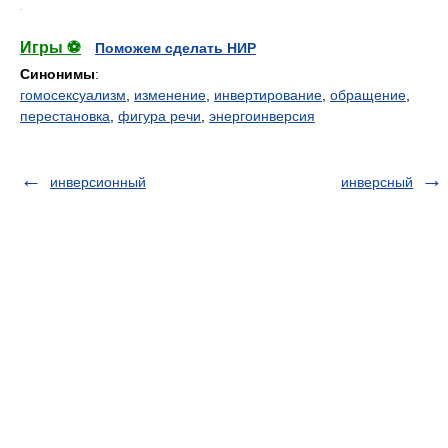
.
Игры ⚽
Поможем сделать НИР
Синонимы
:
гомосексуализм
,
изменение
,
инвертирование
,
обращение
,
перестановка
,
фигура речи
,
энергоинверсия
инверсионный
инверсный