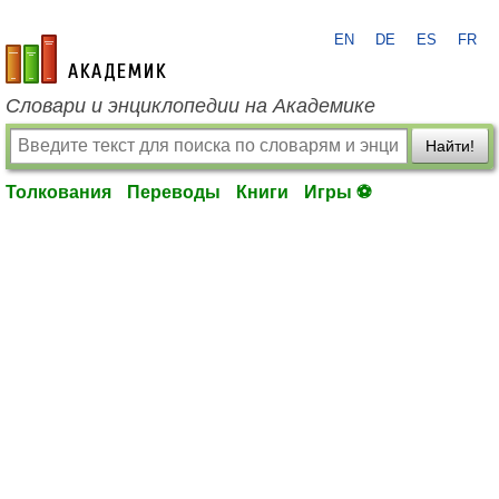
EN
DE
ES
FR
academic.ru
Словари и энциклопедии на Академике
Найти!
Толкования
Переводы
Книги
Игры ⚽