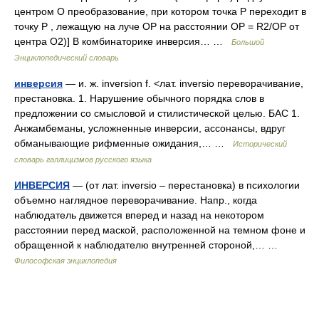
центром О преобразование, при котором точка Р переходит в
точку Р , лежащую на луче ОР на расстоянии ОР = R2/ОР от
центра О2)] В комбинаторике инверсия… …
Большой
Энциклопедический словарь
инверсия
— и. ж. inversion f. <лат. inversio переворачивание,
престановка. 1. Нарушение обычного порядка слов в
предложении со смысловой и стилистической целью. БАС 1.
Анжамбеманы, усложненные инверсии, ассонансы, вдруг
обманывающие рифменные ожидания,… …
Исторический
словарь галлицизмов русского языка
ИНВЕРСИЯ
— (от лат. inversio – перестановка) в психологии
объемно наглядное переворачивание. Напр., когда
наблюдатель движется вперед и назад на некотором
расстоянии перед маской, расположенной на темном фоне и
обращенной к наблюдателю внутренней стороной,… …
Философская энциклопедия