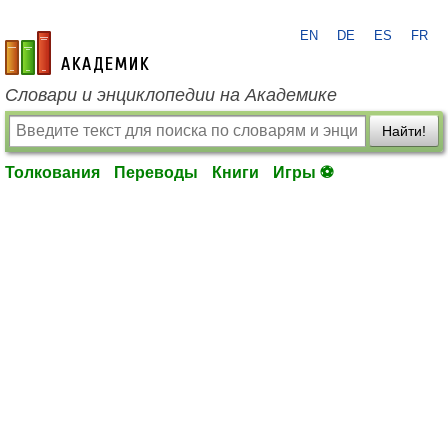
EN
DE
ES
FR
academic.ru
Словари и энциклопедии на Академике
Найти!
Толкования
Переводы
Книги
Игры ⚽