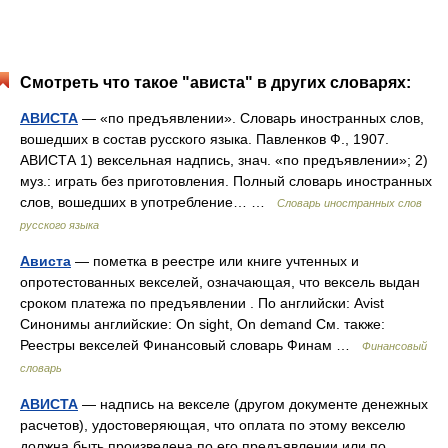
Смотреть что такое "ависта" в других словарях:
АВИСТА
— «по предъявлении». Словарь иностранных слов,
вошедших в состав русского языка. Павленков Ф., 1907.
АВИСТА 1) вексельная надпись, знач. «по предъявлении»; 2)
муз.: играть без приготовления. Полный словарь иностранных
слов, вошедших в употребление… …
Словарь иностранных слов
русского языка
Ависта
— пометка в реестре или книге учтенных и
опротестованных векселей, означающая, что вексель выдан
сроком платежа по предъявлении . По английски: Avist
Синонимы английские: On sight, On demand См. также:
Реестры векселей Финансовый словарь Финам …
Финансовый
словарь
АВИСТА
— надпись на векселе (другом документе денежных
расчетов), удостоверяющая, что оплата по этому векселю
должна быть произведена по его предъявлении или по