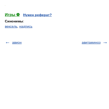
.
Игры ⚽
Нужен реферат?
Синонимы
:
вексель
,
надпись
авион
авитаминоз